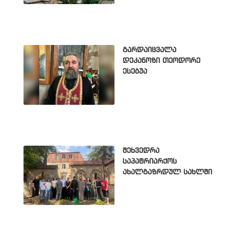
გარდაიცვალა
დეკანოზი თეოდორე
ესებუა
შეხვედრა
საპატრიარქოს
ახალგაზრდულ სახლში