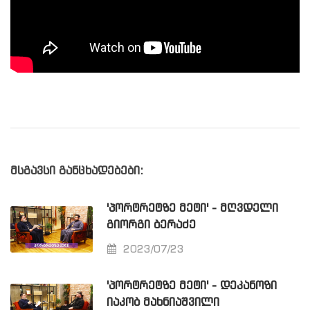
მსგავსი განცხადებები:
'ᲞᲝᲠᲢᲠᲔᲢᲖᲔ ᲛᲔᲢᲘ' - ᲛᲦᲕᲓᲔᲚᲘ
ᲒᲘᲝᲠᲒᲘ ᲑᲔᲠᲐᲫᲔ
2023/07/23
'ᲞᲝᲠᲢᲠᲔᲢᲖᲔ ᲛᲔᲢᲘ' - ᲓᲔᲙᲐᲜᲝᲖᲘ
ᲘᲐᲙᲝᲑ ᲛᲐᲮᲜᲘᲐᲨᲕᲘᲚᲘ