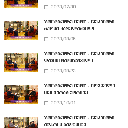
2023/07/30
'ᲞᲝᲠᲢᲠᲔᲢᲖᲔ ᲛᲔᲢᲘ' - ᲓᲔᲙᲐᲜᲝᲖᲘ
ᲒᲣᲠᲐᲛ ᲭᲐᲠᲔᲚᲐᲨᲕᲘᲚᲘ
2023/08/06
'ᲞᲝᲠᲢᲠᲔᲢᲖᲔ ᲛᲔᲢᲘ' - ᲓᲔᲙᲐᲜᲝᲖᲘ
ᲓᲐᲕᲘᲗ ᲢᲐᲢᲐᲜᲐᲨᲕᲘᲚᲘ
2023/09/23
'ᲞᲝᲠᲢᲠᲔᲢᲖᲔ ᲛᲔᲢᲘ' - ᲛᲦᲕᲓᲔᲚᲘ
ᲗᲔᲘᲛᲣᲠᲐᲖ ᲥᲝᲠᲘᲫᲔ
2023/10/01
'ᲞᲝᲠᲢᲠᲔᲢᲖᲔ ᲛᲔᲢᲘ' - ᲓᲔᲙᲐᲜᲝᲖᲘ
ᲐᲜᲓᲠᲘᲐ ᲯᲐᲦᲛᲐᲘᲫᲔ