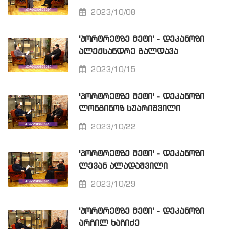
2023/10/08
'ᲞᲝᲠᲢᲠᲔᲢᲖᲔ ᲛᲔᲢᲘ' - ᲓᲔᲙᲐᲜᲝᲖᲘ
ᲐᲚᲔᲥᲡᲐᲜᲓᲠᲔ ᲒᲐᲚᲓᲐᲕᲐ
2023/10/15
'ᲞᲝᲠᲢᲠᲔᲢᲖᲔ ᲛᲔᲢᲘ' - ᲓᲔᲙᲐᲜᲝᲖᲘ
ᲚᲝᲜᲒᲘᲜᲝᲖ ᲡᲣᲐᲠᲘᲨᲕᲘᲚᲘ
2023/10/22
'ᲞᲝᲠᲢᲠᲔᲢᲖᲔ ᲛᲔᲢᲘ' - ᲓᲔᲙᲐᲜᲝᲖᲘ
ᲚᲔᲕᲐᲜ ᲐᲚᲐᲓᲐᲨᲕᲘᲚᲘ
2023/10/29
'ᲞᲝᲠᲢᲠᲔᲢᲖᲔ ᲛᲔᲢᲘ' - ᲓᲔᲙᲐᲜᲝᲖᲘ
ᲐᲠᲩᲘᲚ ᲮᲐᲩᲘᲫᲔ