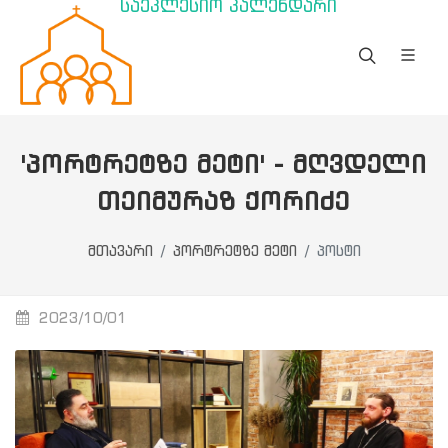
საეკლესიო კალენდარი
'ᲞᲝᲠᲢᲠᲔᲢᲖᲔ ᲛᲔᲢᲘ' - ᲛᲦᲕᲓᲔᲚᲘ
ᲗᲔᲘᲛᲣᲠᲐᲖ ᲥᲝᲠᲘᲫᲔ
მთავარი
პორტრეტზე მეტი
პოსტი
2023/10/01