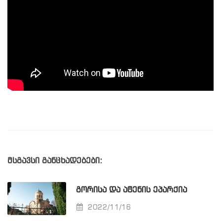
მსგავსი განცხადებები:
ᲒᲝᲠᲘᲡᲐ ᲓᲐ ᲐᲢᲔᲜᲘᲡ ᲔᲞᲐᲠᲥᲘᲐ
2022/11/16