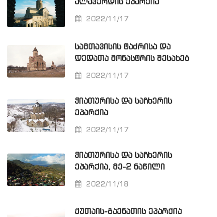
ᲐᲚᲐᲕᲔᲠᲓᲘᲡ ᲔᲞᲐᲠᲥᲘᲐ
2022/11/17
ᲡᲐᲛᲗᲐᲕᲘᲡᲘᲡ ᲢᲐᲫᲠᲘᲡᲐ ᲓᲐ
ᲓᲔᲓᲐᲗᲐ ᲛᲝᲜᲐᲡᲢᲠᲘᲡ ᲨᲔᲡᲐᲮᲔᲑ
2022/11/17
ᲭᲘᲐᲗᲣᲠᲘᲡᲐ ᲓᲐ ᲡᲐᲩᲮᲔᲠᲘᲡ
ᲔᲞᲐᲠᲥᲘᲐ
2022/11/17
ᲭᲘᲐᲗᲣᲠᲘᲡᲐ ᲓᲐ ᲡᲐᲩᲮᲔᲠᲘᲡ
ᲔᲞᲐᲠᲥᲘᲐ, ᲛᲔ-2 ᲜᲐᲬᲘᲚᲘ
2022/11/18
ᲥᲣᲗᲐᲘᲡ-ᲒᲐᲔᲜᲐᲗᲘᲡ ᲔᲞᲐᲠᲥᲘᲐ