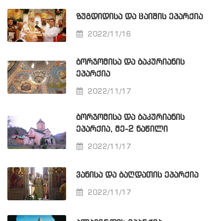
ᲖᲣᲒᲓᲘᲓᲘᲡᲐ ᲓᲐ ᲪᲐᲘᲨᲘᲡ ᲔᲞᲐᲠᲥᲘᲐ
2022/11/16
ᲑᲝᲠᲯᲝᲛᲘᲡᲐ ᲓᲐ ᲑᲐᲙᲣᲠᲘᲐᲜᲘᲡ
ᲔᲞᲐᲠᲥᲘᲐ
2022/11/17
ᲑᲝᲠᲯᲝᲛᲘᲡᲐ ᲓᲐ ᲑᲐᲙᲣᲠᲘᲐᲜᲘᲡ
ᲔᲞᲐᲠᲥᲘᲐ, ᲛᲔ-2 ᲜᲐᲬᲘᲚᲘ
2022/11/17
ᲕᲐᲜᲘᲡᲐ ᲓᲐ ᲑᲐᲦᲓᲐᲗᲘᲡ ᲔᲞᲐᲠᲥᲘᲐ
2022/11/17