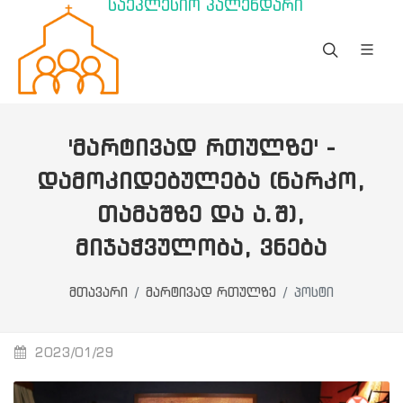
საეკლესიო კალენდარი
'ᲛᲐᲠᲢᲘᲕᲐᲓ ᲠᲗᲣᲚᲖᲔ' -
ᲓᲐᲛᲝᲙᲘᲓᲔᲑᲣᲚᲔᲑᲐ (ᲜᲐᲠᲙᲝ,
ᲗᲐᲛᲐᲨᲖᲔ ᲓᲐ Ა.Შ),
ᲛᲘᲯᲐᲭᲕᲣᲚᲝᲑᲐ, ᲕᲜᲔᲑᲐ
მთავარი
მარტივად რთულზე
პოსტი
2023/01/29