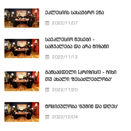
ᲔᲙᲚᲔᲡᲘᲘᲡ ᲡᲐᲡᲐᲣᲑᲠᲝ ᲔᲜᲐ
2022/11/07
ᲡᲐᲔᲙᲚᲔᲡᲘᲝ ᲬᲔᲡᲔᲑᲘ -
ᲡᲐᲨᲣᲐᲚᲔᲑᲐ ᲓᲐ ᲐᲠᲐ ᲛᲘᲖᲐᲜᲘ
2022/11/13
ᲒᲐᲜᲡᲐᲪᲓᲔᲚᲘ (ᲙᲠᲘᲖᲘᲡᲘ) - ᲩᲘᲮᲘ
ᲗᲣ ᲐᲮᲐᲚᲘ 'ᲨᲔᲡᲐᲫᲚᲔᲑᲚᲝᲑᲐ'
2022/11/20
ᲛᲝᲪᲘᲥᲣᲚᲝᲑᲐ 'ᲒᲣᲨᲘᲜ ᲓᲐ ᲓᲦᲔᲡ'
2022/12/04