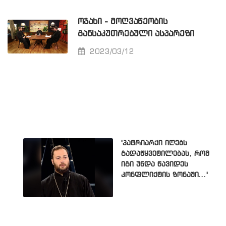
ᲝᲯᲐᲮᲘ - ᲛᲝᲦᲕᲐᲬᲔᲝᲑᲘᲡ
ᲒᲐᲜᲡᲐᲙᲣᲗᲠᲔᲑᲣᲚᲘ ᲐᲡᲞᲐᲠᲔᲖᲘ
2023/03/12
'პატრიარქი იღებს
გადაწყვეტილებას, რომ
იგი უნდა წავიდეს
კონფლიქტის ზონაში...'