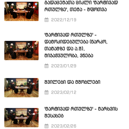
ᲒᲐᲓᲐᲪᲔᲛᲐᲗᲐ ᲪᲘᲙᲚᲘ 'ᲛᲐᲠᲢᲘᲕᲐᲓ
ᲠᲗᲣᲚᲖᲔ', ᲗᲔᲛᲐ - ᲨᲤᲝᲗᲕᲐ
2022/12/19
'ᲛᲐᲠᲢᲘᲕᲐᲓ ᲠᲗᲣᲚᲖᲔ' -
ᲓᲐᲛᲝᲙᲘᲓᲔᲑᲣᲚᲔᲑᲐ (ᲜᲐᲠᲙᲝ,
ᲗᲐᲛᲐᲨᲖᲔ ᲓᲐ Ა.Შ),
ᲛᲘᲯᲐᲭᲕᲣᲚᲝᲑᲐ, ᲕᲜᲔᲑᲐ
2023/01/29
ᲨᲕᲘᲚᲔᲑᲘ ᲓᲐ ᲛᲨᲝᲑᲚᲔᲑᲘ
2023/02/12
'ᲛᲐᲠᲢᲘᲕᲐᲓ ᲠᲗᲣᲚᲖᲔ' - ᲛᲐᲠᲮᲕᲘᲡ
ᲨᲔᲡᲐᲮᲔᲑ
2023/02/26