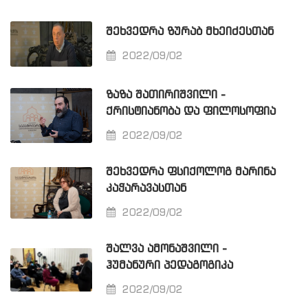
ᲨᲔᲮᲕᲔᲓᲠᲐ ᲖᲣᲠᲐᲑ ᲛᲮᲔᲘᲫᲔᲡᲗᲐᲜ
2022/09/02
ᲖᲐᲖᲐ ᲨᲐᲗᲘᲠᲘᲨᲕᲘᲚᲘ -
ᲥᲠᲘᲡᲢᲘᲐᲜᲝᲑᲐ ᲓᲐ ᲤᲘᲚᲝᲡᲝᲤᲘᲐ
2022/09/02
ᲨᲔᲮᲕᲔᲓᲠᲐ ᲤᲡᲘᲥᲝᲚᲝᲒ ᲛᲐᲠᲘᲜᲐ
ᲙᲐᲭᲐᲠᲐᲕᲐᲡᲗᲐᲜ
2022/09/02
ᲨᲐᲚᲕᲐ ᲐᲛᲝᲜᲐᲨᲕᲘᲚᲘ -
ᲰᲣᲛᲐᲜᲣᲠᲘ ᲞᲔᲓᲐᲒᲝᲒᲘᲙᲐ
2022/09/02