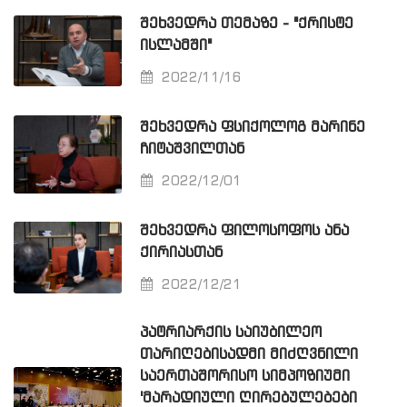
ᲨᲔᲮᲕᲔᲓᲠᲐ ᲗᲔᲛᲐᲖᲔ - "ᲥᲠᲘᲡᲢᲔ
ᲘᲡᲚᲐᲛᲨᲘ"
2022/11/16
ᲨᲔᲮᲕᲔᲓᲠᲐ ᲤᲡᲘᲥᲝᲚᲝᲒ ᲛᲐᲠᲘᲜᲔ
ᲩᲘᲢᲐᲨᲕᲘᲚᲗᲐᲜ
2022/12/01
ᲨᲔᲮᲕᲔᲓᲠᲐ ᲤᲘᲚᲝᲡᲝᲤᲝᲡ ᲐᲜᲐ
ᲥᲘᲠᲘᲐᲡᲗᲐᲜ
2022/12/21
ᲞᲐᲢᲠᲘᲐᲠᲥᲘᲡ ᲡᲐᲘᲣᲑᲘᲚᲔᲝ
ᲗᲐᲠᲘᲦᲔᲑᲘᲡᲐᲓᲛᲘ ᲛᲘᲫᲦᲕᲜᲘᲚᲘ
ᲡᲐᲔᲠᲗᲐᲨᲝᲠᲘᲡᲝ ᲡᲘᲛᲞᲝᲖᲘᲣᲛᲘ
'ᲛᲐᲠᲐᲓᲘᲣᲚᲘ ᲦᲘᲠᲔᲑᲣᲚᲔᲑᲔᲑᲘ