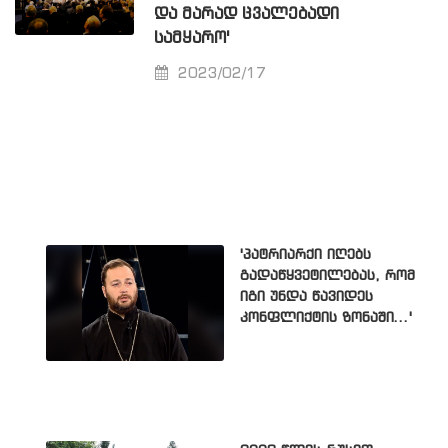
ᲓᲐ ᲛᲐᲠᲐᲓ ᲪᲕᲐᲚᲔᲑᲐᲓᲘ
ᲡᲐᲛᲧᲐᲠᲝ'
2023/02/17
'პატრიარქი იღებს
გადაწყვეტილებას, რომ
იგი უნდა წავიდეს
კონფლიქტის ზონაში...'