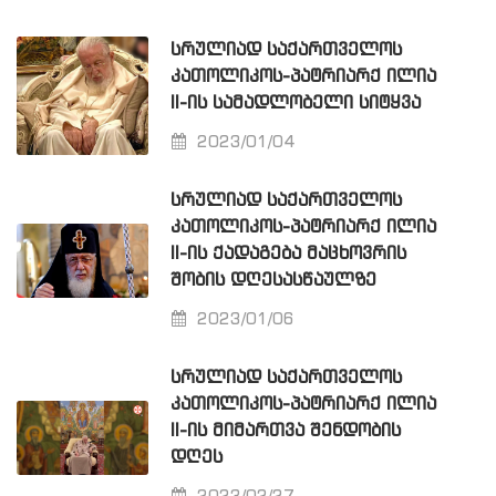
ᲡᲠᲣᲚᲘᲐᲓ ᲡᲐᲥᲐᲠᲗᲕᲔᲚᲝᲡ
ᲙᲐᲗᲝᲚᲘᲙᲝᲡ-ᲞᲐᲢᲠᲘᲐᲠᲥ ᲘᲚᲘᲐ
II-ᲘᲡ ᲡᲐᲛᲐᲓᲚᲝᲑᲔᲚᲘ ᲡᲘᲢᲧᲕᲐ
2023/01/04
ᲡᲠᲣᲚᲘᲐᲓ ᲡᲐᲥᲐᲠᲗᲕᲔᲚᲝᲡ
ᲙᲐᲗᲝᲚᲘᲙᲝᲡ-ᲞᲐᲢᲠᲘᲐᲠᲥ ᲘᲚᲘᲐ
II-ᲘᲡ ᲥᲐᲓᲐᲒᲔᲑᲐ ᲛᲐᲪᲮᲝᲕᲠᲘᲡ
ᲨᲝᲑᲘᲡ ᲓᲦᲔᲡᲐᲡᲬᲐᲣᲚᲖᲔ
2023/01/06
ᲡᲠᲣᲚᲘᲐᲓ ᲡᲐᲥᲐᲠᲗᲕᲔᲚᲝᲡ
ᲙᲐᲗᲝᲚᲘᲙᲝᲡ-ᲞᲐᲢᲠᲘᲐᲠᲥ ᲘᲚᲘᲐ
II-ᲘᲡ ᲛᲘᲛᲐᲠᲗᲕᲐ ᲨᲔᲜᲓᲝᲑᲘᲡ
ᲓᲦᲔᲡ