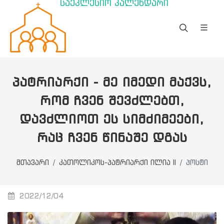
საეკლესიო კალენდარი
ᲞᲐᲢᲠᲘᲐᲠᲥᲘ - ᲛᲔ ᲘᲛᲔᲓᲘ ᲛᲐᲥᲕᲡ,
ᲠᲝᲛ ᲩᲕᲔᲜ ᲨᲔᲕᲫᲚᲔᲑᲗ,
ᲓᲐᲕᲫᲚᲘᲝᲗ ᲔᲡ ᲡᲘᲛᲫᲘᲛᲔᲔᲑᲘ,
ᲠᲐᲪ ᲩᲕᲔᲜ ᲬᲘᲜᲐᲨᲔ ᲓᲒᲐᲡ
მთავარი
კათოლიკოს-პატრიარქი ილია II
პოსტი
2022/12/04