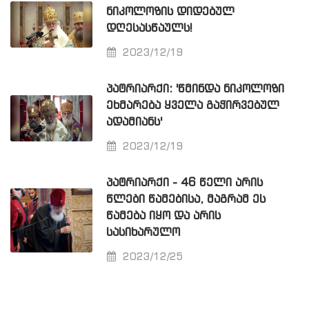
ᲜᲘᲙᲝᲚᲝᲖᲘᲡ ᲓᲘᲓᲔᲑᲣᲚ
ᲓᲦᲔᲡᲐᲡᲬᲐᲣᲚᲡ!
2023/12/19
ᲞᲐᲢᲠᲘᲐᲠᲥᲘ: 'ᲬᲛᲘᲜᲓᲐ ᲜᲘᲙᲝᲚᲝᲖᲘ
ᲔᲮᲛᲐᲠᲔᲑᲐ ᲧᲕᲔᲚᲐ ᲒᲐᲭᲘᲠᲕᲔᲑᲣᲚ
ᲐᲓᲐᲛᲘᲐᲜᲡ'
2023/12/19
ᲞᲐᲢᲠᲘᲐᲠᲥᲘ - 46 ᲬᲔᲚᲘ ᲐᲠᲘᲡ
ᲬᲚᲔᲑᲘ ᲬᲐᲛᲔᲑᲘᲡᲐ, ᲛᲐᲒᲠᲐᲛ ᲔᲡ
ᲬᲐᲛᲔᲑᲐ ᲘᲧᲝ ᲓᲐ ᲐᲠᲘᲡ
ᲡᲐᲡᲘᲮᲐᲠᲣᲚᲝ
2023/12/25