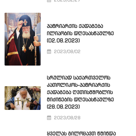
2023/02/27
ᲞᲐᲢᲠᲘᲐᲠᲥᲘᲡ ᲥᲐᲓᲐᲒᲔᲑᲐ
ᲘᲚᲘᲐᲝᲑᲘᲡ ᲓᲦᲔᲡᲐᲡᲬᲐᲣᲚᲖᲔ
(02.08.2023)
2023/08/02
ᲡᲠᲣᲚᲘᲐᲓ ᲡᲐᲥᲐᲠᲗᲕᲔᲚᲝᲡ
ᲙᲐᲗᲝᲚᲘᲙᲝᲡ-ᲞᲐᲢᲠᲘᲐᲠᲥᲘᲡ
ᲥᲐᲓᲐᲒᲔᲑᲐ ᲦᲕᲗᲘᲡᲛᲨᲝᲑᲚᲘᲡ
ᲛᲘᲫᲘᲜᲔᲑᲘᲡ ᲓᲦᲔᲡᲐᲡᲬᲐᲣᲚᲖᲔ
(28.08.2023)
2023/08/28
ᲧᲕᲔᲚᲐᲡ ᲒᲘᲚᲝᲪᲐᲕᲗ ᲬᲛᲘᲜᲓᲐ