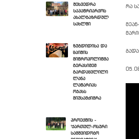
შეხვედრა
რა ს
საპატრიარქოს
ახალგაზრდულ
სახლში
მეან
მარი
ზუგდიდისა და
გადა
ცაიშის
მიტროპოლიტმა
გერასიმემ
05.0
გარდაცვლილი
ლანა
ლატარიას
ოჯახს
მიუსამძიმრა
პროექტის -
'ქართულ-ოსური
სამშვიდობო