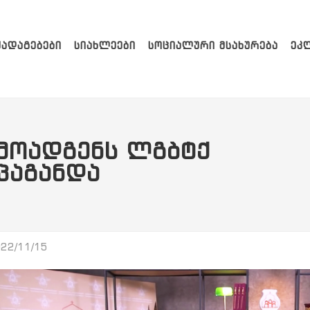
ᲥᲐᲓᲐᲒᲔᲑᲔᲑᲘ
ᲡᲘᲐᲮᲚᲔᲔᲑᲘ
ᲡᲝᲪᲘᲐᲚᲣᲠᲘ ᲛᲡᲐᲮᲣᲠᲔᲑᲐ
ᲔᲙ
ᲛᲝᲐᲓᲒᲔᲜᲡ ᲚᲒᲑᲢᲥ
ᲞᲐᲒᲐᲜᲓᲐ
22/11/15