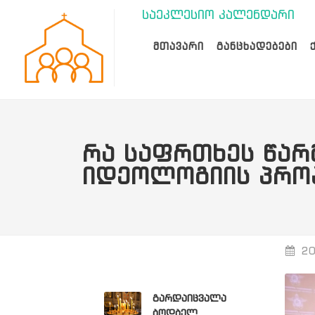
საეკლესიო კალენდარი
ᲛᲗᲐᲕᲐᲠᲘ
ᲒᲐᲜᲪᲮᲐᲓᲔᲑᲔᲑᲘ
ᲠᲐ ᲡᲐᲤᲠᲗᲮᲔᲡ ᲬᲐᲠ
ᲘᲓᲔᲝᲚᲝᲒᲘᲘᲡ ᲞᲠᲝ
20
გარდაიცვალა
ბოდბელ