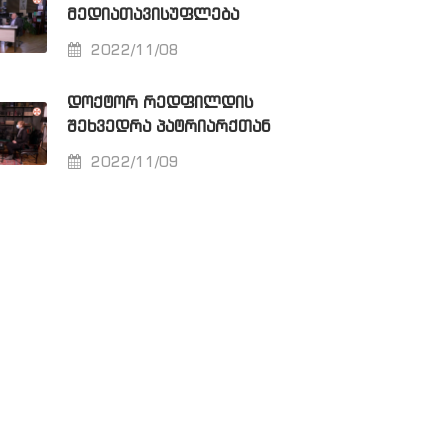
ᲛᲔᲓᲘᲐᲗᲐᲕᲘᲡᲣᲤᲚᲔᲑᲐ
2022/11/08
ᲓᲝᲥᲢᲝᲠ ᲠᲔᲓᲤᲘᲚᲓᲘᲡ
ᲨᲔᲮᲕᲔᲓᲠᲐ ᲞᲐᲢᲠᲘᲐᲠᲥᲗᲐᲜ
2022/11/09