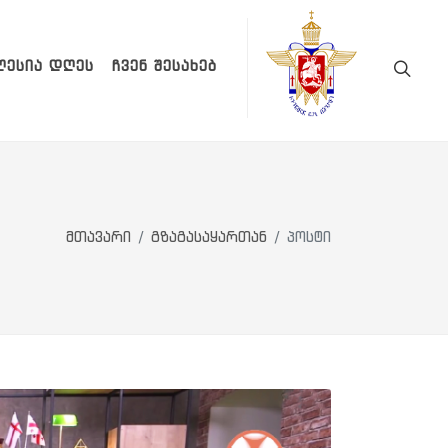
ᲚᲔᲡᲘᲐ ᲓᲦᲔᲡ
ᲩᲕᲔᲜ ᲨᲔᲡᲐᲮᲔᲑ
მთავარი
გზაგასაყართან
პოსტი