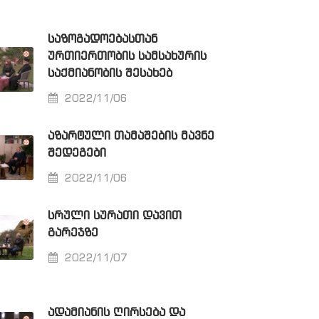
ᲡᲐᲖᲝᲒᲐᲓᲝᲔᲑᲐᲡᲗᲐᲜ
ᲣᲠᲗᲘᲔᲠᲗᲝᲑᲘᲡ ᲡᲐᲛᲡᲐᲮᲣᲠᲘᲡ
ᲡᲐᲥᲛᲘᲐᲜᲝᲑᲘᲡ ᲨᲔᲡᲐᲮᲔᲑ
2022/11/06
ᲐᲖᲐᲠᲢᲣᲚᲘ ᲗᲐᲛᲐᲨᲔᲑᲘᲡ ᲛᲐᲕᲜᲔ
ᲨᲔᲓᲔᲒᲔᲑᲘ
2022/11/06
ᲡᲠᲣᲚᲘ ᲡᲣᲠᲐᲗᲘ ᲓᲐᲕᲘᲗ
ᲒᲐᲠᲔᲯᲖᲔ
2022/11/07
ᲐᲓᲐᲛᲘᲐᲜᲘᲡ ᲦᲘᲠᲡᲔᲑᲐ ᲓᲐ