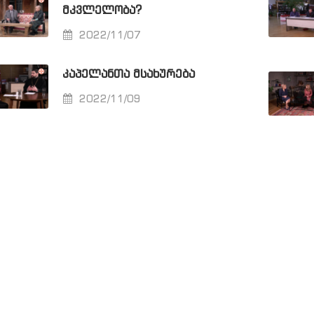
ᲛᲙᲕᲚᲔᲚᲝᲑᲐ?
2022/11/07
ᲙᲐᲞᲔᲚᲐᲜᲗᲐ ᲛᲡᲐᲮᲣᲠᲔᲑᲐ
2022/11/09