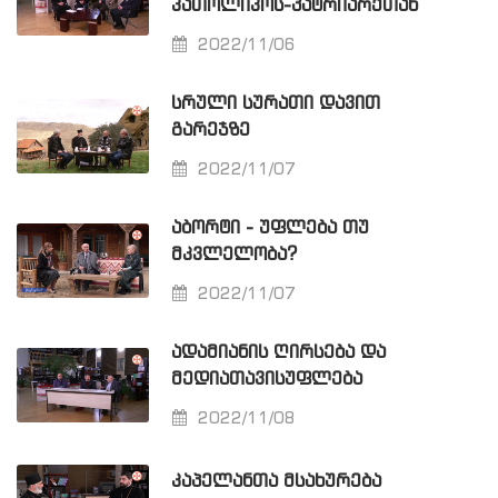
ᲙᲐᲗᲝᲚᲘᲙᲝᲡ-ᲞᲐᲢᲠᲘᲐᲠᲥᲗᲐᲜ
2022/11/06
ᲡᲠᲣᲚᲘ ᲡᲣᲠᲐᲗᲘ ᲓᲐᲕᲘᲗ
ᲒᲐᲠᲔᲯᲖᲔ
2022/11/07
ᲐᲑᲝᲠᲢᲘ - ᲣᲤᲚᲔᲑᲐ ᲗᲣ
ᲛᲙᲕᲚᲔᲚᲝᲑᲐ?
2022/11/07
ᲐᲓᲐᲛᲘᲐᲜᲘᲡ ᲦᲘᲠᲡᲔᲑᲐ ᲓᲐ
ᲛᲔᲓᲘᲐᲗᲐᲕᲘᲡᲣᲤᲚᲔᲑᲐ
2022/11/08
ᲙᲐᲞᲔᲚᲐᲜᲗᲐ ᲛᲡᲐᲮᲣᲠᲔᲑᲐ