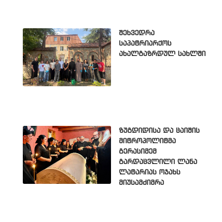
შეხვედრა
საპატრიარქოს
ახალგაზრდულ სახლში
ზუგდიდისა და ცაიშის
მიტროპოლიტმა
გერასიმემ
გარდაცვლილი ლანა
ლატარიას ოჯახს
მიუსამძიმრა