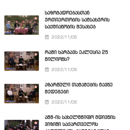
ᲡᲐᲖᲝᲒᲐᲓᲝᲔᲑᲐᲡᲗᲐᲜ
ᲣᲠᲗᲘᲔᲠᲗᲝᲑᲘᲡ ᲡᲐᲛᲡᲐᲮᲣᲠᲘᲡ
ᲡᲐᲥᲛᲘᲐᲜᲝᲑᲘᲡ ᲨᲔᲡᲐᲮᲔᲑ
2022/11/06
ᲠᲐᲨᲘ ᲮᲐᲠᲯᲐᲕᲡ ᲔᲙᲚᲔᲡᲘᲐ 25
ᲛᲘᲚᲘᲝᲜᲡ?
2022/11/06
ᲐᲖᲐᲠᲢᲣᲚᲘ ᲗᲐᲛᲐᲨᲔᲑᲘᲡ ᲛᲐᲕᲜᲔ
ᲨᲔᲓᲔᲒᲔᲑᲘ
2022/11/06
ᲐᲨᲨ-ᲘᲡ ᲡᲐᲮᲔᲚᲛᲬᲘᲤᲝ ᲛᲓᲘᲕᲜᲘᲡ
ᲕᲘᲖᲘᲢᲘ ᲡᲐᲥᲐᲠᲗᲕᲔᲚᲝᲡ