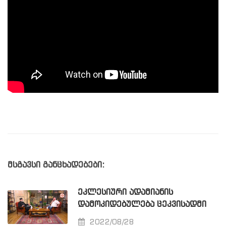
მსგავსი განცხადებები:
ᲔᲙᲚᲔᲡᲘᲣᲠᲘ ᲐᲓᲐᲛᲘᲐᲜᲘᲡ
ᲓᲐᲛᲝᲙᲘᲓᲔᲑᲣᲚᲔᲑᲐ ᲪᲔᲙᲕᲘᲡᲐᲓᲛᲘ
2022/08/28