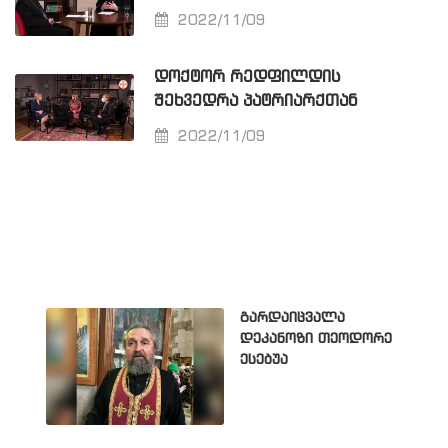
2022/11/09
ᲓᲝᲥᲢᲝᲠ ᲠᲔᲓᲤᲘᲚᲓᲘᲡ
ᲨᲔᲮᲕᲔᲓᲠᲐ ᲞᲐᲢᲠᲘᲐᲠᲥᲗᲐᲜ
2022/11/09
გარდაიცვალა
დეკანოზი თეოდორე
ესებუა