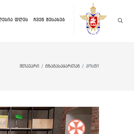
ᲚᲔᲡᲘᲐ ᲓᲦᲔᲡ
ᲩᲕᲔᲜ ᲨᲔᲡᲐᲮᲔᲑ
მთავარი
გზაგასაყართან
პოსტი