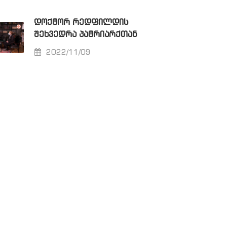
ᲓᲝᲥᲢᲝᲠ ᲠᲔᲓᲤᲘᲚᲓᲘᲡ
ᲨᲔᲮᲕᲔᲓᲠᲐ ᲞᲐᲢᲠᲘᲐᲠᲥᲗᲐᲜ
2022/11/09