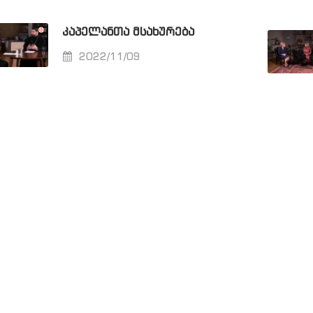
ᲙᲐᲞᲔᲚᲐᲜᲗᲐ ᲛᲡᲐᲮᲣᲠᲔᲑᲐ
2022/11/09