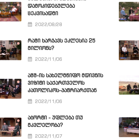
ᲓᲐᲛᲝᲙᲘᲓᲔᲑᲣᲚᲔᲑᲐ
ᲪᲔᲙᲕᲘᲡᲐᲓᲛᲘ
2022/08/28
ᲠᲐᲨᲘ ᲮᲐᲠᲯᲐᲕᲡ ᲔᲙᲚᲔᲡᲘᲐ 25
ᲛᲘᲚᲘᲝᲜᲡ?
2022/11/06
ᲐᲨᲨ-ᲘᲡ ᲡᲐᲮᲔᲚᲛᲬᲘᲤᲝ ᲛᲓᲘᲕᲜᲘᲡ
ᲕᲘᲖᲘᲢᲘ ᲡᲐᲥᲐᲠᲗᲕᲔᲚᲝᲡ
ᲙᲐᲗᲝᲚᲘᲙᲝᲡ-ᲞᲐᲢᲠᲘᲐᲠᲥᲗᲐᲜ
2022/11/06
ᲐᲑᲝᲠᲢᲘ - ᲣᲤᲚᲔᲑᲐ ᲗᲣ
ᲛᲙᲕᲚᲔᲚᲝᲑᲐ?
2022/11/07