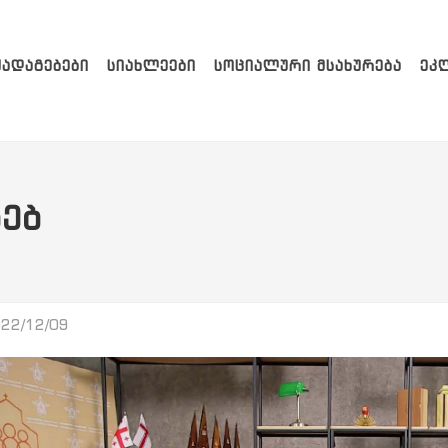
ᲥᲐᲓᲐᲒᲔᲑᲔᲑᲘ
ᲡᲘᲐᲮᲚᲔᲔᲑᲘ
ᲡᲝᲪᲘᲐᲚᲣᲠᲘ ᲛᲡᲐᲮᲣᲠᲔᲑᲐ
ᲔᲙ
ᲔᲑ
22/12/09