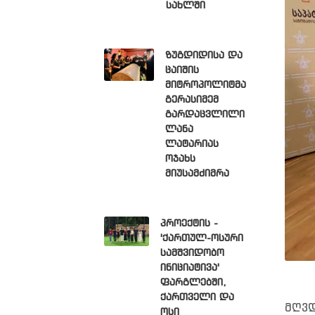
სახლში
ზუგდიდისა და
ცაიშის
მიტროპოლიტმა
გერასიმემ
გარდაცვლილი
ლანა
ლატარიას
ოჯახს
მიუსამძიმრა
პროექტის -
'ქართულ-ოსური
სამშვიდობო
ინიციატივა'
ფარგლებში,
ქართველი და
მღვდ
ოსი