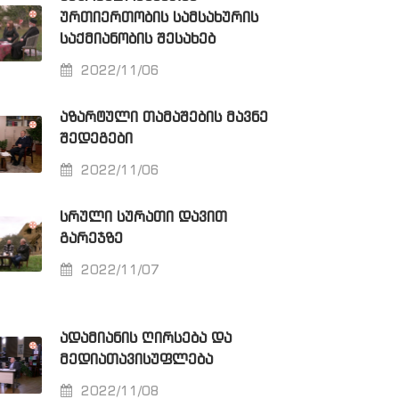
ᲣᲠᲗᲘᲔᲠᲗᲝᲑᲘᲡ ᲡᲐᲛᲡᲐᲮᲣᲠᲘᲡ
ᲡᲐᲥᲛᲘᲐᲜᲝᲑᲘᲡ ᲨᲔᲡᲐᲮᲔᲑ
2022/11/06
ᲐᲖᲐᲠᲢᲣᲚᲘ ᲗᲐᲛᲐᲨᲔᲑᲘᲡ ᲛᲐᲕᲜᲔ
ᲨᲔᲓᲔᲒᲔᲑᲘ
2022/11/06
ᲡᲠᲣᲚᲘ ᲡᲣᲠᲐᲗᲘ ᲓᲐᲕᲘᲗ
ᲒᲐᲠᲔᲯᲖᲔ
2022/11/07
ᲐᲓᲐᲛᲘᲐᲜᲘᲡ ᲦᲘᲠᲡᲔᲑᲐ ᲓᲐ
ᲛᲔᲓᲘᲐᲗᲐᲕᲘᲡᲣᲤᲚᲔᲑᲐ
2022/11/08