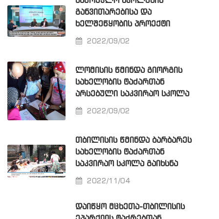
ᲡᲐᲛᲠᲔᲕᲚᲝ ᲡᲙᲝᲚᲔᲑᲘᲡ
ᲒᲐᲜᲕᲘᲗᲐᲠᲔᲑᲘᲡᲐ ᲓᲐ
ᲮᲔᲚᲨᲔᲬᲧᲝᲑᲘᲡ ᲞᲠᲝᲔᲥᲢᲘ
2022/09/02
ᲚᲝᲛᲘᲡᲘᲡ ᲬᲛᲘᲜᲓᲐ ᲒᲘᲝᲠᲒᲘᲡ
ᲡᲐᲮᲔᲚᲝᲑᲘᲡ ᲢᲐᲫᲐᲠᲗᲐᲜ
ᲐᲠᲡᲔᲑᲣᲚᲘ ᲡᲐᲙᲕᲘᲠᲐᲝ ᲡᲙᲝᲚᲐ
2022/09/02
ᲗᲑᲘᲚᲘᲡᲘᲡ ᲬᲛᲘᲜᲓᲐ ᲑᲐᲠᲑᲐᲠᲔᲡ
ᲡᲐᲮᲔᲚᲝᲑᲘᲡ ᲢᲐᲫᲐᲠᲗᲐᲜ
ᲡᲐᲙᲕᲘᲠᲐᲝ ᲡᲙᲝᲚᲐ ᲒᲐᲘᲮᲡᲜᲐ
2022/11/04
ᲓᲐᲘᲬᲧᲝ ᲛᲪᲮᲔᲗᲐ-ᲗᲑᲘᲚᲘᲡᲘᲡ
ᲔᲞᲐᲠᲥᲘᲘᲡ ᲢᲐᲫᲠᲔᲑᲗᲐᲜ