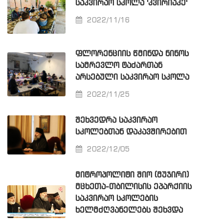
ᲡᲐᲙᲕᲘᲠᲐᲝ ᲡᲙᲝᲚᲐ 'ᲙᲕᲘᲠᲘᲐᲙᲔ'
2022/11/16
ᲤᲚᲝᲠᲔᲜᲪᲘᲘᲡ ᲬᲛᲘᲜᲓᲐ ᲜᲘᲜᲝᲡ
ᲡᲐᲛᲠᲔᲕᲚᲝ ᲢᲐᲫᲐᲠᲗᲐᲜ
ᲐᲠᲡᲔᲑᲣᲚᲘ ᲡᲐᲙᲕᲘᲠᲐᲝ ᲡᲙᲝᲚᲐ
2022/11/25
ᲨᲔᲮᲕᲔᲓᲠᲐ ᲡᲐᲙᲕᲘᲠᲐᲝ
ᲡᲙᲝᲚᲔᲑᲗᲐᲜ ᲓᲐᲙᲐᲕᲨᲘᲠᲔᲑᲘᲗ
2022/12/05
ᲛᲘᲢᲠᲝᲞᲝᲚᲘᲢᲘ ᲨᲘᲝ (ᲛᲣᲯᲘᲠᲘ)
ᲛᲪᲮᲔᲗᲐ-ᲗᲑᲘᲚᲘᲡᲘᲡ ᲔᲞᲐᲠᲥᲘᲘᲡ
ᲡᲐᲙᲕᲘᲠᲐᲝ ᲡᲙᲝᲚᲔᲑᲘᲡ
ᲮᲔᲚᲛᲫᲦᲕᲐᲜᲔᲚᲔᲑᲡ ᲨᲔᲮᲕᲓᲐ