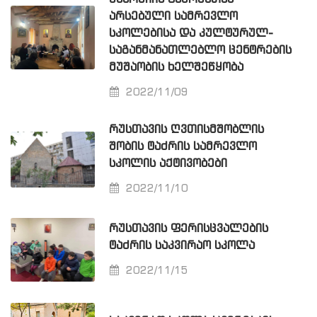
ᲐᲠᲡᲔᲑᲣᲚᲘ ᲡᲐᲛᲠᲔᲕᲚᲝ
ᲡᲙᲝᲚᲔᲑᲘᲡᲐ ᲓᲐ ᲙᲣᲚᲢᲣᲠᲣᲚ-
ᲡᲐᲒᲐᲜᲛᲐᲜᲐᲗᲚᲔᲑᲚᲝ ᲪᲔᲜᲢᲠᲔᲑᲘᲡ
ᲛᲣᲨᲐᲝᲑᲘᲡ ᲮᲔᲚᲨᲔᲬᲧᲝᲑᲐ
2022/11/09
ᲠᲣᲡᲗᲐᲕᲘᲡ ᲦᲕᲗᲘᲡᲛᲨᲝᲑᲚᲘᲡ
ᲨᲝᲑᲘᲡ ᲢᲐᲫᲠᲘᲡ ᲡᲐᲛᲠᲔᲕᲚᲝ
ᲡᲙᲝᲚᲘᲡ ᲐᲥᲢᲘᲕᲝᲑᲔᲑᲘ
2022/11/10
ᲠᲣᲡᲗᲐᲕᲘᲡ ᲤᲔᲠᲘᲡᲪᲕᲐᲚᲔᲑᲘᲡ
ᲢᲐᲫᲠᲘᲡ ᲡᲐᲙᲕᲘᲠᲐᲝ ᲡᲙᲝᲚᲐ
2022/11/15