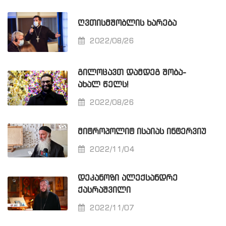
ᲦᲕᲗᲘᲡᲛᲨᲝᲑᲚᲘᲡ ᲮᲐᲠᲔᲑᲐ
2022/08/26
ᲒᲘᲚᲝᲪᲐᲕᲗ ᲓᲐᲛᲓᲔᲒ ᲨᲝᲑᲐ-
ᲐᲮᲐᲚ ᲬᲔᲚᲡ!
2022/08/26
ᲛᲘᲢᲠᲝᲞᲝᲚᲘᲢ ᲘᲡᲐᲘᲐᲡ ᲘᲜᲢᲔᲠᲕᲘᲣ
2022/11/04
ᲓᲔᲙᲐᲜᲝᲖᲘ ᲐᲚᲔᲥᲡᲐᲜᲓᲠᲔ
ᲥᲐᲡᲠᲐᲨᲕᲘᲚᲘ
2022/11/07