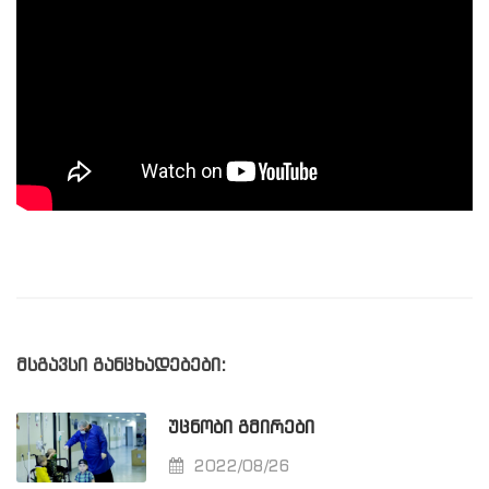
მსგავსი განცხადებები:
ᲣᲪᲜᲝᲑᲘ ᲒᲛᲘᲠᲔᲑᲘ
2022/08/26