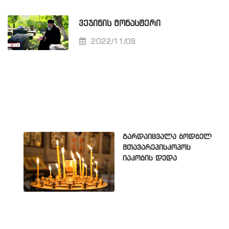
ᲕᲔᲯᲘᲜᲘᲡ ᲛᲝᲜᲐᲡᲢᲔᲠᲘ
2022/11/09
გარდაიცვალა ბოდბელ
მთავარეპისკოპოს
იაკობის დედა