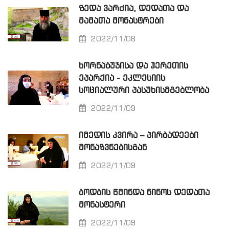
ᲖᲔᲓᲐ ᲕᲐᲠᲫᲘᲐ, ᲓᲔᲓᲐᲗᲐ ᲓᲐ
ᲛᲐᲛᲐᲗᲐ ᲛᲝᲜᲐᲡᲢᲠᲔᲑᲘ
2022/11/08
ᲮᲝᲠᲜᲐᲑᲣᲯᲘᲡᲐ ᲓᲐ ᲰᲔᲠᲔᲗᲘᲡ
ᲔᲞᲐᲠᲥᲘᲐ - ᲔᲙᲚᲔᲡᲘᲘᲡ
ᲡᲝᲪᲘᲐᲚᲣᲠᲘ ᲞᲐᲡᲣᲮᲘᲡᲛᲒᲔᲑᲚᲝᲑᲐ
2022/11/09
ᲘᲛᲔᲓᲘᲡ ᲙᲕᲘᲠᲐ – ᲞᲘᲠᲑᲐᲓᲔᲔᲑᲘ
ᲛᲝᲜᲐᲖᲕᲜᲔᲑᲘᲡᲒᲐᲜ
2022/11/09
ᲑᲝᲓᲑᲘᲡ ᲬᲛᲘᲜᲓᲐ ᲜᲘᲜᲝᲡ ᲓᲔᲓᲐᲗᲐ
ᲛᲝᲜᲐᲡᲢᲔᲠᲘ
2022/11/09