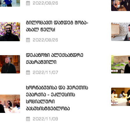
2022/08/26
ᲒᲘᲚᲝᲪᲐᲕᲗ ᲓᲐᲛᲓᲔᲒ ᲨᲝᲑᲐ-
ᲐᲮᲐᲚ ᲬᲔᲚᲡ!
2022/08/26
ᲓᲔᲙᲐᲜᲝᲖᲘ ᲐᲚᲔᲥᲡᲐᲜᲓᲠᲔ
ᲥᲐᲡᲠᲐᲨᲕᲘᲚᲘ
2022/11/07
ᲮᲝᲠᲜᲐᲑᲣᲯᲘᲡᲐ ᲓᲐ ᲰᲔᲠᲔᲗᲘᲡ
ᲔᲞᲐᲠᲥᲘᲐ - ᲔᲙᲚᲔᲡᲘᲘᲡ
ᲡᲝᲪᲘᲐᲚᲣᲠᲘ
ᲞᲐᲡᲣᲮᲘᲡᲛᲒᲔᲑᲚᲝᲑᲐ
2022/11/09