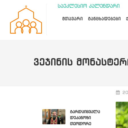
საეკლესიო კალენდარი
ᲛᲗᲐᲕᲐᲠᲘ
ᲒᲐᲜᲪᲮᲐᲓᲔᲑᲔᲑᲘ
ᲕᲔᲯᲘᲜᲘᲡ ᲛᲝᲜᲐᲡᲢᲔᲠ
20
გარდაიცვალა
დეკანოზი
თეოდორე