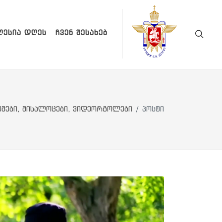
ᲚᲔᲡᲘᲐ ᲓᲦᲔᲡ
ᲩᲕᲔᲜ ᲨᲔᲡᲐᲮᲔᲑ
ემები, მისალოცები, ვიდეორგოლები
პოსტი