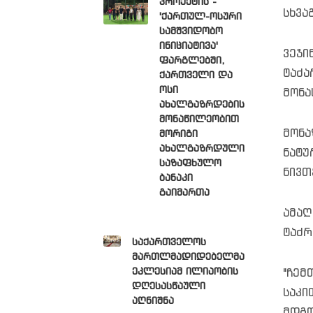
პროექტის -
სხვა
'ქართულ-ოსური
სამშვიდობო
ინიციატივა'
ვეჯი
ფარგლებში,
ტაძა
ქართველი და
ოსი
მონა
ახალგაზრდების
მონაწილეობით
მონა
მორიგი
ახალგაზრდული
ნატუ
საზაფხულო
ნივთ
ბანაკი
გაიმართა
ამაღ
ტაძრ
საქართველოს
მართლმადიდებელმა
ეკლესიამ ილიაობის
"ჩემ
დღესასწაული
საკი
აღნიშნა
მდგო