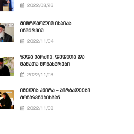
2022/08/26
ᲛᲘᲢᲠᲝᲞᲝᲚᲘᲢ ᲘᲡᲐᲘᲐᲡ
ᲘᲜᲢᲔᲠᲕᲘᲣ
2022/11/04
ᲖᲔᲓᲐ ᲕᲐᲠᲫᲘᲐ, ᲓᲔᲓᲐᲗᲐ ᲓᲐ
ᲛᲐᲛᲐᲗᲐ ᲛᲝᲜᲐᲡᲢᲠᲔᲑᲘ
2022/11/08
ᲘᲛᲔᲓᲘᲡ ᲙᲕᲘᲠᲐ – ᲞᲘᲠᲑᲐᲓᲔᲔᲑᲘ
ᲛᲝᲜᲐᲖᲕᲜᲔᲑᲘᲡᲒᲐᲜ
2022/11/09