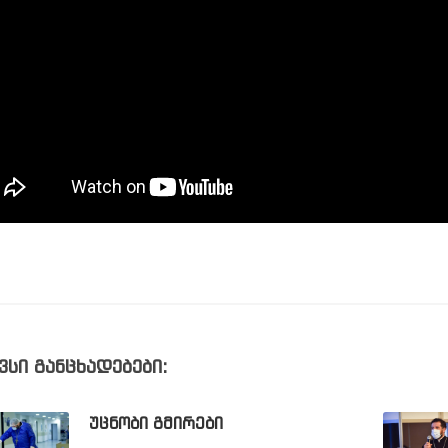
ვსი განცხადებები:
ᲣᲪᲜᲝᲑᲘ ᲒᲛᲘᲠᲔᲑᲘ