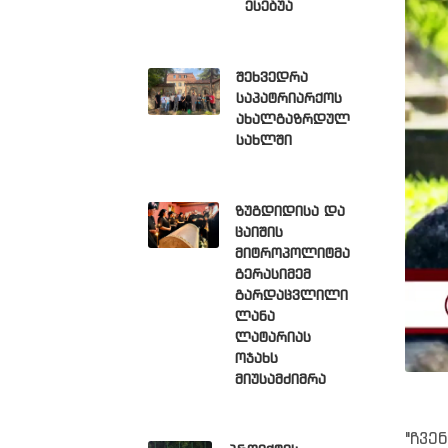
ესებუა
შეხვედრა
საპატრიარქოს
ახალგაზრდულ
სახლში
ზუგდიდისა და
ცაიშის
მიტროპოლიტმა
გერასიმემ
გარდაცვლილი
ლანა
ლატარიას
ოჯახს
მიუსამძიმრა
"ჩვე