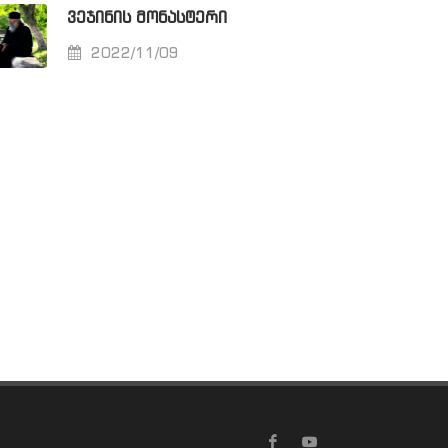
ᲕᲔᲯᲘᲜᲘᲡ ᲛᲝᲜᲐᲡᲢᲔᲠᲘ
2022/11/09