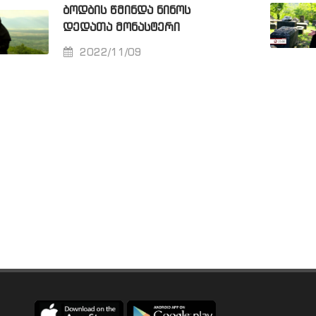
ᲑᲝᲓᲑᲘᲡ ᲬᲛᲘᲜᲓᲐ ᲜᲘᲜᲝᲡ
ᲓᲔᲓᲐᲗᲐ ᲛᲝᲜᲐᲡᲢᲔᲠᲘ
2022/11/09