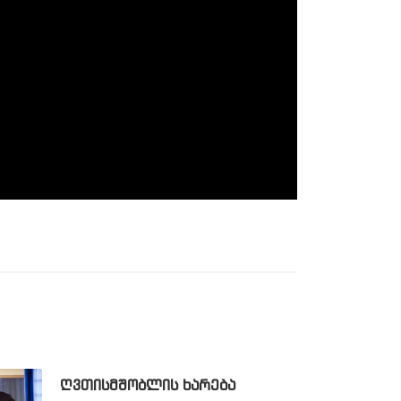
ᲦᲕᲗᲘᲡᲛᲨᲝᲑᲚᲘᲡ ᲮᲐᲠᲔᲑᲐ