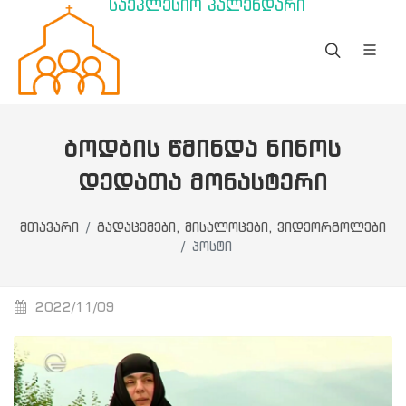
საეკლესიო კალენდარი
ᲑᲝᲓᲑᲘᲡ ᲬᲛᲘᲜᲓᲐ ᲜᲘᲜᲝᲡ
ᲓᲔᲓᲐᲗᲐ ᲛᲝᲜᲐᲡᲢᲔᲠᲘ
მთავარი
გადაცემები, მისალოცები, ვიდეორგოლები
პოსტი
2022/11/09