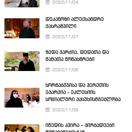
2022/11/04
ᲓᲔᲙᲐᲜᲝᲖᲘ ᲐᲚᲔᲥᲡᲐᲜᲓᲠᲔ
ᲥᲐᲡᲠᲐᲨᲕᲘᲚᲘ
2022/11/07
ᲖᲔᲓᲐ ᲕᲐᲠᲫᲘᲐ, ᲓᲔᲓᲐᲗᲐ ᲓᲐ
ᲛᲐᲛᲐᲗᲐ ᲛᲝᲜᲐᲡᲢᲠᲔᲑᲘ
2022/11/08
ᲮᲝᲠᲜᲐᲑᲣᲯᲘᲡᲐ ᲓᲐ ᲰᲔᲠᲔᲗᲘᲡ
ᲔᲞᲐᲠᲥᲘᲐ - ᲔᲙᲚᲔᲡᲘᲘᲡ
ᲡᲝᲪᲘᲐᲚᲣᲠᲘ ᲞᲐᲡᲣᲮᲘᲡᲛᲒᲔᲑᲚᲝᲑᲐ
2022/11/09
ᲘᲛᲔᲓᲘᲡ ᲙᲕᲘᲠᲐ – ᲞᲘᲠᲑᲐᲓᲔᲔᲑᲘ