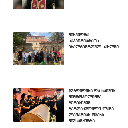
შეხვედრა
საპატრიარქოს
ახალგაზრდულ სახლში
ზუგდიდისა და ცაიშის
მიტროპოლიტმა
გერასიმემ
გარდაცვლილი ლანა
ლატარიას ოჯახს
მიუსამძიმრა