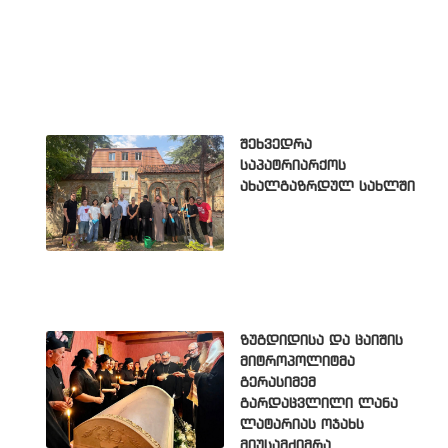
შეხვედრა
საპატრიარქოს
ახალგაზრდულ სახლში
ზუგდიდისა და ცაიშის
მიტროპოლიტმა
გერასიმემ
გარდაცვლილი ლანა
ლატარიას ოჯახს
მიუსამძიმრა