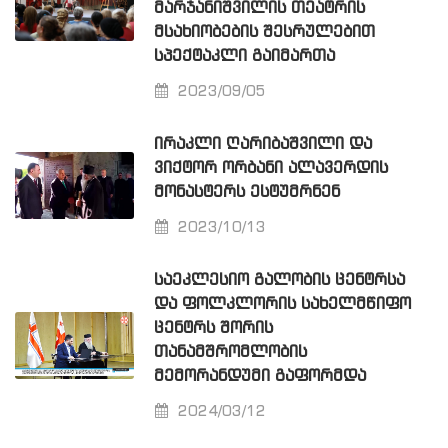
ᲛᲐᲠᲯᲐᲜᲘᲨᲕᲘᲚᲘᲡ ᲗᲔᲐᲢᲠᲘᲡ
ᲛᲡᲐᲮᲘᲝᲑᲔᲑᲘᲡ ᲨᲔᲡᲠᲣᲚᲔᲑᲘᲗ
ᲡᲞᲔᲥᲢᲐᲙᲚᲘ ᲒᲐᲘᲛᲐᲠᲗᲐ
2023/09/05
ᲘᲠᲐᲙᲚᲘ ᲦᲐᲠᲘᲑᲐᲨᲕᲘᲚᲘ ᲓᲐ
ᲕᲘᲥᲢᲝᲠ ᲝᲠᲑᲐᲜᲘ ᲐᲚᲐᲕᲔᲠᲓᲘᲡ
ᲛᲝᲜᲐᲡᲢᲔᲠᲡ ᲔᲡᲢᲣᲛᲠᲜᲔᲜ
2023/10/13
ᲡᲐᲔᲙᲚᲔᲡᲘᲝ ᲒᲐᲚᲝᲑᲘᲡ ᲪᲔᲜᲢᲠᲡᲐ
ᲓᲐ ᲤᲝᲚᲙᲚᲝᲠᲘᲡ ᲡᲐᲮᲔᲚᲛᲬᲘᲤᲝ
ᲪᲔᲜᲢᲠᲡ ᲨᲝᲠᲘᲡ
ᲗᲐᲜᲐᲛᲨᲠᲝᲛᲚᲝᲑᲘᲡ
ᲛᲔᲛᲝᲠᲐᲜᲓᲣᲛᲘ ᲒᲐᲤᲝᲠᲛᲓᲐ
2024/03/12