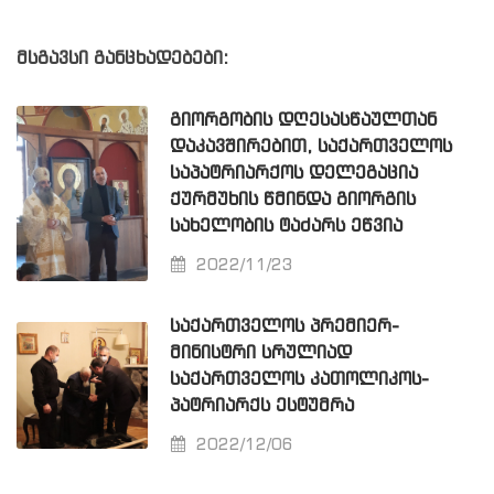
მსგავსი განცხადებები:
ᲒᲘᲝᲠᲒᲝᲑᲘᲡ ᲓᲦᲔᲡᲐᲡᲬᲐᲣᲚᲗᲐᲜ
ᲓᲐᲙᲐᲕᲨᲘᲠᲔᲑᲘᲗ, ᲡᲐᲥᲐᲠᲗᲕᲔᲚᲝᲡ
ᲡᲐᲞᲐᲢᲠᲘᲐᲠᲥᲝᲡ ᲓᲔᲚᲔᲒᲐᲪᲘᲐ
ᲥᲣᲠᲛᲣᲮᲘᲡ ᲬᲛᲘᲜᲓᲐ ᲒᲘᲝᲠᲒᲘᲡ
ᲡᲐᲮᲔᲚᲝᲑᲘᲡ ᲢᲐᲫᲐᲠᲡ ᲔᲬᲕᲘᲐ
2022/11/23
ᲡᲐᲥᲐᲠᲗᲕᲔᲚᲝᲡ ᲞᲠᲔᲛᲘᲔᲠ-
ᲛᲘᲜᲘᲡᲢᲠᲘ ᲡᲠᲣᲚᲘᲐᲓ
ᲡᲐᲥᲐᲠᲗᲕᲔᲚᲝᲡ ᲙᲐᲗᲝᲚᲘᲙᲝᲡ-
ᲞᲐᲢᲠᲘᲐᲠᲥᲡ ᲔᲡᲢᲣᲛᲠᲐ
2022/12/06