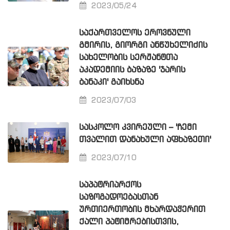
2023/05/24
ᲡᲐᲥᲐᲠᲗᲕᲔᲚᲝᲡ ᲔᲠᲝᲕᲜᲣᲚᲘ
ᲒᲛᲘᲠᲘᲡ, ᲒᲘᲝᲠᲒᲘ ᲐᲜᲬᲣᲮᲔᲚᲘᲫᲘᲡ
ᲡᲐᲮᲔᲚᲝᲑᲘᲡ ᲡᲔᲠᲟᲐᲜᲢᲗᲐ
ᲐᲙᲐᲓᲔᲛᲘᲘᲡ ᲑᲐᲖᲐᲖᲔ 'ᲯᲐᲠᲘᲡ
ᲑᲐᲜᲐᲙᲘ' ᲒᲐᲘᲮᲡᲜᲐ
2023/07/03
ᲡᲐᲡᲙᲝᲚᲝ ᲙᲕᲘᲠᲔᲣᲚᲘ – 'ᲩᲔᲛᲘ
ᲗᲕᲐᲚᲘᲗ ᲓᲐᲜᲐᲮᲣᲚᲘ ᲐᲤᲮᲐᲖᲔᲗᲘ'
2023/07/10
ᲡᲐᲞᲐᲢᲠᲘᲐᲠᲥᲝᲡ
ᲡᲐᲖᲝᲒᲐᲓᲝᲔᲑᲐᲡᲗᲐᲜ
ᲣᲠᲗᲘᲔᲠᲗᲝᲑᲘᲡ ᲛᲮᲐᲠᲓᲐᲭᲔᲠᲘᲗ
ᲥᲐᲚᲘ ᲞᲐᲢᲘᲛᲠᲔᲑᲘᲡᲗᲕᲘᲡ,