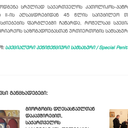
ოდგენა სრულიად საქართველოს კათოლიკოს-პატრია
ა II-ის აღსაყდრებიდან 45 წლის საიუბილეო თ
სძიებების ფარგლებში ჩატარდა, რომელსაც სპეცი
ტრიარქოს საზოგადოებასთან ურთიერთობის სამსახურ
ო:
სპეციალური პენიტენციური სამსახური / Special Peniten
ვსი განცხადებები:
ᲒᲘᲝᲠᲒᲝᲑᲘᲡ ᲓᲦᲔᲡᲐᲡᲬᲐᲣᲚᲗᲐᲜ
ᲓᲐᲙᲐᲕᲨᲘᲠᲔᲑᲘᲗ,
ᲡᲐᲥᲐᲠᲗᲕᲔᲚᲝᲡ