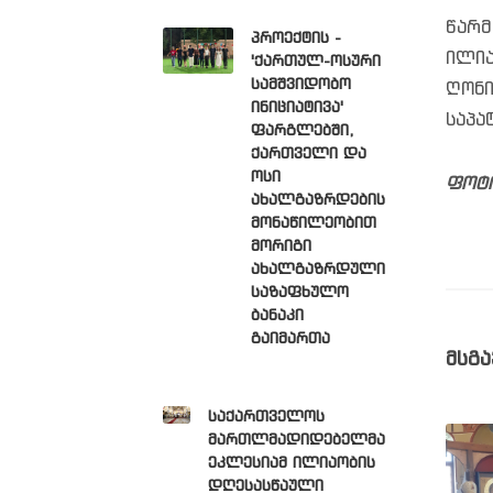
წარმ
პროექტის -
ილი
'ქართულ-ოსური
სამშვიდობო
ღონი
ინიციატივა'
საპა
ფარგლებში,
ქართველი და
ოსი
ფოტ
ახალგაზრდების
მონაწილეობით
მორიგი
ახალგაზრდული
საზაფხულო
ბანაკი
გაიმართა
მსგა
საქართველოს
მართლმადიდებელმა
ეკლესიამ ილიაობის
დღესასწაული