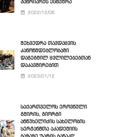
ᲞᲐᲢᲠᲘᲐᲠᲥᲡ ᲔᲡᲢᲣᲛᲠᲐ
2022/12/06
ᲨᲔᲮᲕᲔᲓᲠᲐ ᲗᲐᲕᲓᲐᲪᲕᲘᲡ
ᲙᲐᲜᲝᲜᲛᲓᲔᲑᲚᲝᲑᲐᲨᲘ
ᲓᲐᲒᲔᲒᲛᲘᲚ ᲪᲕᲚᲘᲚᲔᲑᲔᲑᲗᲐᲜ
ᲓᲐᲙᲐᲕᲨᲘᲠᲔᲑᲘᲗ
2023/01/12
ᲡᲐᲥᲐᲠᲗᲕᲔᲚᲝᲡ ᲔᲠᲝᲕᲜᲣᲚᲘ
ᲒᲛᲘᲠᲘᲡ, ᲒᲘᲝᲠᲒᲘ
ᲐᲜᲬᲣᲮᲔᲚᲘᲫᲘᲡ ᲡᲐᲮᲔᲚᲝᲑᲘᲡ
ᲡᲔᲠᲟᲐᲜᲢᲗᲐ ᲐᲙᲐᲓᲔᲛᲘᲘᲡ
ᲑᲐᲖᲐᲖᲔ 'ᲯᲐᲠᲘᲡ ᲑᲐᲜᲐᲙᲘ'