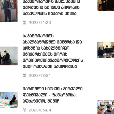
ᲡᲐᲞᲐᲢᲠᲘᲐᲠᲥᲝᲡ ᲓᲔᲚᲔᲒᲐᲪᲘᲐ
ᲥᲣᲠᲛᲣᲮᲘᲡ ᲬᲛᲘᲜᲓᲐ ᲒᲘᲝᲠᲒᲘᲡ
ᲡᲐᲮᲔᲚᲝᲑᲘᲡ ᲢᲐᲫᲐᲠᲡ ᲔᲬᲕᲘᲐ
2022/11/23
ᲡᲐᲞᲐᲢᲠᲘᲐᲠᲥᲝᲡ
ᲐᲮᲐᲚᲒᲐᲖᲠᲓᲣᲚ ᲪᲔᲜᲢᲠᲡᲐ ᲓᲐ
ᲡᲝᲮᲣᲛᲘᲡ ᲡᲐᲮᲔᲚᲛᲬᲘᲤᲝ
ᲣᲜᲘᲕᲔᲠᲡᲘᲢᲔᲢᲡ ᲨᲝᲠᲘᲡ
ᲣᲠᲗᲘᲔᲠᲗᲗᲐᲜᲐᲛᲨᲠᲝᲛᲚᲝᲑᲘᲡ
ᲛᲔᲛᲝᲠᲐᲜᲓᲣᲛᲘ ᲒᲐᲤᲝᲠᲛᲓᲐ
2022/12/21
ᲥᲐᲠᲗᲣᲚᲘ ᲡᲘᲢᲧᲕᲘᲡ ᲞᲘᲠᲕᲔᲚᲘ
ᲤᲔᲡᲢᲘᲕᲐᲚᲘ - 'ᲒᲐᲛᲐᲠᲯᲝᲑᲐ,
ᲐᲤᲮᲐᲖᲔᲗᲝ, ᲨᲔᲜᲘ!'
2023/05/24