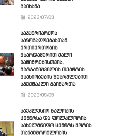
ᲒᲐᲘᲮᲡᲜᲐ
2023/07/03
ᲡᲐᲞᲐᲢᲠᲘᲐᲠᲥᲝᲡ
ᲡᲐᲖᲝᲒᲐᲓᲝᲔᲑᲐᲡᲗᲐᲜ
ᲣᲠᲗᲘᲔᲠᲗᲝᲑᲘᲡ
ᲛᲮᲐᲠᲓᲐᲭᲔᲠᲘᲗ ᲥᲐᲚᲘ
ᲞᲐᲢᲘᲛᲠᲔᲑᲘᲡᲗᲕᲘᲡ,
ᲛᲐᲠᲯᲐᲜᲘᲨᲕᲘᲚᲘᲡ ᲗᲔᲐᲢᲠᲘᲡ
ᲛᲡᲐᲮᲘᲝᲑᲔᲑᲘᲡ ᲨᲔᲡᲠᲣᲚᲔᲑᲘᲗ
ᲡᲞᲔᲥᲢᲐᲙᲚᲘ ᲒᲐᲘᲛᲐᲠᲗᲐ
2023/09/05
ᲡᲐᲔᲙᲚᲔᲡᲘᲝ ᲒᲐᲚᲝᲑᲘᲡ
ᲪᲔᲜᲢᲠᲡᲐ ᲓᲐ ᲤᲝᲚᲙᲚᲝᲠᲘᲡ
ᲡᲐᲮᲔᲚᲛᲬᲘᲤᲝ ᲪᲔᲜᲢᲠᲡ ᲨᲝᲠᲘᲡ
ᲗᲐᲜᲐᲛᲨᲠᲝᲛᲚᲝᲑᲘᲡ