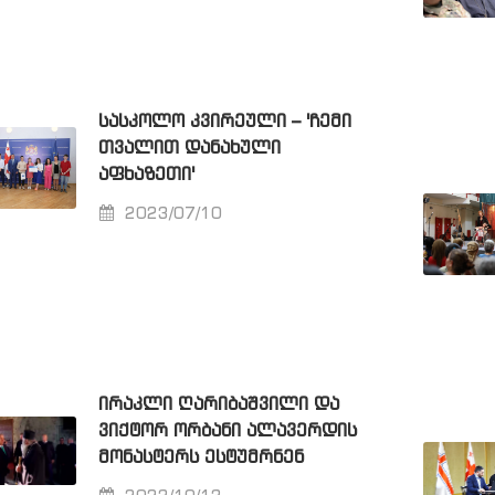
ᲡᲐᲡᲙᲝᲚᲝ ᲙᲕᲘᲠᲔᲣᲚᲘ – 'ᲩᲔᲛᲘ
ᲗᲕᲐᲚᲘᲗ ᲓᲐᲜᲐᲮᲣᲚᲘ
ᲐᲤᲮᲐᲖᲔᲗᲘ'
2023/07/10
ᲘᲠᲐᲙᲚᲘ ᲦᲐᲠᲘᲑᲐᲨᲕᲘᲚᲘ ᲓᲐ
ᲕᲘᲥᲢᲝᲠ ᲝᲠᲑᲐᲜᲘ ᲐᲚᲐᲕᲔᲠᲓᲘᲡ
ᲛᲝᲜᲐᲡᲢᲔᲠᲡ ᲔᲡᲢᲣᲛᲠᲜᲔᲜ