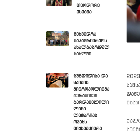
თეოდორე
ესებუა
შეხვედრა
საპატრიარქოს
ახალგაზრდულ
სახლში
2023
ზუგდიდისა და
ცაიშის
სამს
მიტროპოლიტმა
დაწ
გერასიმემ
მსახ
გარდაცვლილი
ლანა
ლატარიას
ქალმ
ოჯახს
მიუსამძიმრა
სტუმ