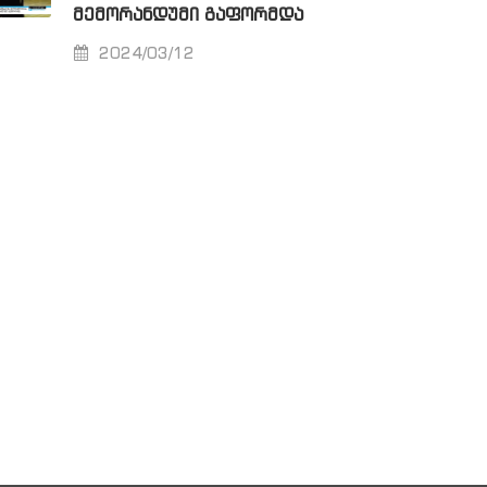
ᲛᲔᲛᲝᲠᲐᲜᲓᲣᲛᲘ ᲒᲐᲤᲝᲠᲛᲓᲐ
2024/03/12