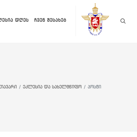
ᲚᲔᲡᲘᲐ ᲓᲦᲔᲡ
ᲩᲕᲔᲜ ᲨᲔᲡᲐᲮᲔᲑ
თავარი
ეკლესია და სახელმწიფო
პოსტი