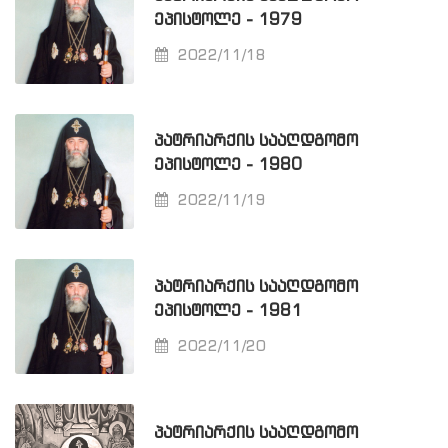
ᲔᲞᲘᲡᲢᲝᲚᲔ - 1979
2022/11/18
ᲞᲐᲢᲠᲘᲐᲠᲥᲘᲡ ᲡᲐᲐᲦᲓᲒᲝᲛᲝ
ᲔᲞᲘᲡᲢᲝᲚᲔ - 1980
2022/11/19
ᲞᲐᲢᲠᲘᲐᲠᲥᲘᲡ ᲡᲐᲐᲦᲓᲒᲝᲛᲝ
ᲔᲞᲘᲡᲢᲝᲚᲔ - 1981
2022/11/20
ᲞᲐᲢᲠᲘᲐᲠᲥᲘᲡ ᲡᲐᲐᲦᲓᲒᲝᲛᲝ