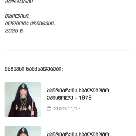
პატრიარქი
თბილისი,
აღდგომა ქრისტესი,
2025 წ.
მსგავსი განცხადებები:
ᲞᲐᲢᲠᲘᲐᲠᲥᲘᲡ ᲡᲐᲐᲦᲓᲒᲝᲛᲝ
ᲔᲞᲘᲡᲢᲝᲚᲔ - 1978
2022/11/17
ᲞᲐᲢᲠᲘᲐᲠᲥᲘᲡ ᲡᲐᲐᲦᲓᲒᲝᲛᲝ