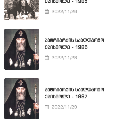
ᲔᲞᲘᲡᲢᲝᲚᲔ - 1985
2022/11/26
ᲞᲐᲢᲠᲘᲐᲠᲥᲘᲡ ᲡᲐᲐᲦᲓᲒᲝᲛᲝ
ᲔᲞᲘᲡᲢᲝᲚᲔ - 1986
2022/11/28
ᲞᲐᲢᲠᲘᲐᲠᲥᲘᲡ ᲡᲐᲐᲦᲓᲒᲝᲛᲝ
ᲔᲞᲘᲡᲢᲝᲚᲔ - 1987
2022/11/29