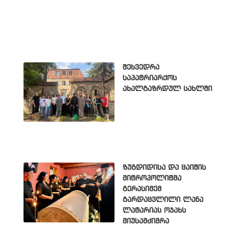
შეხვედრა
საპატრიარქოს
ახალგაზრდულ სახლში
ზუგდიდისა და ცაიშის
მიტროპოლიტმა
გერასიმემ
გარდაცვლილი ლანა
ლატარიას ოჯახს
მიუსამძიმრა