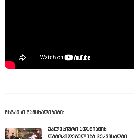
მსგავსი განცხადებები:
ᲔᲙᲚᲔᲡᲘᲣᲠᲘ ᲐᲓᲐᲛᲘᲐᲜᲘᲡ
ᲓᲐᲛᲝᲙᲘᲓᲔᲑᲣᲚᲔᲑᲐ ᲪᲔᲙᲕᲘᲡᲐᲓᲛᲘ