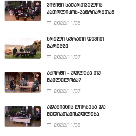
ᲕᲘᲖᲘᲢᲘ ᲡᲐᲥᲐᲠᲗᲕᲔᲚᲝᲡ
ᲙᲐᲗᲝᲚᲘᲙᲝᲡ-ᲞᲐᲢᲠᲘᲐᲠᲥᲗᲐᲜ
2022/11/06
ᲡᲠᲣᲚᲘ ᲡᲣᲠᲐᲗᲘ ᲓᲐᲕᲘᲗ
ᲒᲐᲠᲔᲯᲖᲔ
2022/11/07
ᲐᲑᲝᲠᲢᲘ - ᲣᲤᲚᲔᲑᲐ ᲗᲣ
ᲛᲙᲕᲚᲔᲚᲝᲑᲐ?
2022/11/07
ᲐᲓᲐᲛᲘᲐᲜᲘᲡ ᲦᲘᲠᲡᲔᲑᲐ ᲓᲐ
ᲛᲔᲓᲘᲐᲗᲐᲕᲘᲡᲣᲤᲚᲔᲑᲐ
2022/11/08