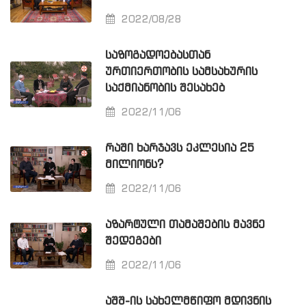
2022/08/28
ᲡᲐᲖᲝᲒᲐᲓᲝᲔᲑᲐᲡᲗᲐᲜ
ᲣᲠᲗᲘᲔᲠᲗᲝᲑᲘᲡ ᲡᲐᲛᲡᲐᲮᲣᲠᲘᲡ
ᲡᲐᲥᲛᲘᲐᲜᲝᲑᲘᲡ ᲨᲔᲡᲐᲮᲔᲑ
2022/11/06
ᲠᲐᲨᲘ ᲮᲐᲠᲯᲐᲕᲡ ᲔᲙᲚᲔᲡᲘᲐ 25
ᲛᲘᲚᲘᲝᲜᲡ?
2022/11/06
ᲐᲖᲐᲠᲢᲣᲚᲘ ᲗᲐᲛᲐᲨᲔᲑᲘᲡ ᲛᲐᲕᲜᲔ
ᲨᲔᲓᲔᲒᲔᲑᲘ
2022/11/06
ᲐᲨᲨ-ᲘᲡ ᲡᲐᲮᲔᲚᲛᲬᲘᲤᲝ ᲛᲓᲘᲕᲜᲘᲡ