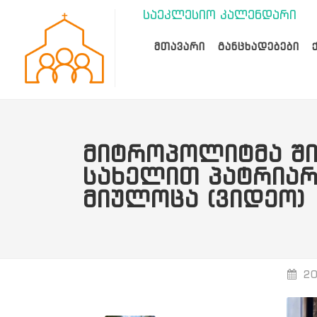
საეკლესიო კალენდარი
ᲛᲗᲐᲕᲐᲠᲘ
ᲒᲐᲜᲪᲮᲐᲓᲔᲑᲔᲑᲘ
ᲛᲘᲢᲠᲝᲞᲝᲚᲘᲢᲛᲐ ᲨᲘ
ᲡᲐᲮᲔᲚᲘᲗ ᲞᲐᲢᲠᲘᲐᲠ
ᲛᲘᲣᲚᲝᲪᲐ (ᲕᲘᲓᲔᲝ)
20