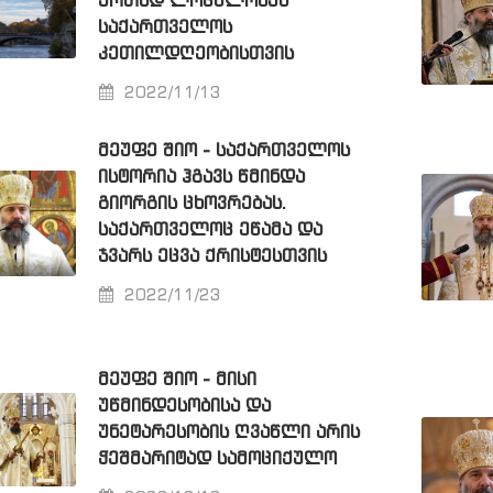
ᲔᲠᲗᲐᲓ ᲚᲝᲪᲣᲚᲝᲑᲔᲜ
ᲡᲐᲥᲐᲠᲗᲕᲔᲚᲝᲡ
ᲙᲔᲗᲘᲚᲓᲦᲔᲝᲑᲘᲡᲗᲕᲘᲡ
2022/11/13
ᲛᲔᲣᲤᲔ ᲨᲘᲝ - ᲡᲐᲥᲐᲠᲗᲕᲔᲚᲝᲡ
ᲘᲡᲢᲝᲠᲘᲐ ᲰᲒᲐᲕᲡ ᲬᲛᲘᲜᲓᲐ
ᲒᲘᲝᲠᲒᲘᲡ ᲪᲮᲝᲕᲠᲔᲑᲐᲡ.
ᲡᲐᲥᲐᲠᲗᲕᲔᲚᲝᲪ ᲔᲬᲐᲛᲐ ᲓᲐ
ᲯᲕᲐᲠᲡ ᲔᲪᲕᲐ ᲥᲠᲘᲡᲢᲔᲡᲗᲕᲘᲡ
2022/11/23
ᲛᲔᲣᲤᲔ ᲨᲘᲝ - ᲛᲘᲡᲘ
ᲣᲬᲛᲘᲜᲓᲔᲡᲝᲑᲘᲡᲐ ᲓᲐ
ᲣᲜᲔᲢᲐᲠᲔᲡᲝᲑᲘᲡ ᲦᲕᲐᲬᲚᲘ ᲐᲠᲘᲡ
ᲭᲔᲨᲛᲐᲠᲘᲢᲐᲓ ᲡᲐᲛᲝᲪᲘᲥᲣᲚᲝ