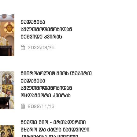
ᲥᲐᲓᲐᲒᲔᲑᲐ
ᲡᲣᲚᲗᲛᲝᲤᲔᲜᲝᲑᲘᲓᲐᲜ
ᲛᲔᲨᲕᲘᲓᲔ ᲙᲕᲘᲠᲐᲡ
2022/08/25
ᲛᲘᲢᲠᲝᲞᲝᲚᲘᲢ ᲨᲘᲝᲡ (ᲛᲣᲯᲘᲠᲘ)
ᲥᲐᲓᲐᲒᲔᲑᲐ
ᲡᲣᲚᲗᲛᲝᲤᲔᲜᲝᲑᲘᲓᲐᲜ
ᲝᲪᲓᲐᲛᲔᲝᲠᲔ ᲙᲕᲘᲠᲐᲡ
2022/11/13
ᲛᲔᲣᲤᲔ ᲨᲘᲝ - ᲔᲠᲗᲐᲓᲔᲠᲗᲘ
ᲬᲧᲐᲠᲝ ᲓᲐ ᲫᲐᲚᲐ ᲜᲐᲛᲓᲕᲘᲚᲘ