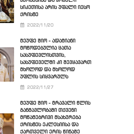
ᲙᲣᲠᲜᲔᲑᲘᲡᲐ ᲓᲐ ᲧᲝᲕᲔᲚᲘ
ᲡᲘᲙᲔᲗᲘᲡᲐ ᲐᲠᲘᲡ ᲣᲤᲐᲚᲘ ᲘᲔᲡᲝ
ᲥᲠᲘᲡᲢᲔ
2022/11/20
ᲛᲔᲣᲤᲔ ᲨᲘᲝ - ᲐᲓᲐᲛᲘᲐᲜᲘ
ᲛᲝᲬᲝᲓᲔᲑᲣᲚᲘᲐ ᲪᲐᲗᲐ
ᲡᲐᲡᲣᲤᲔᲕᲚᲘᲡᲗᲕᲘᲡ,
ᲡᲐᲡᲣᲤᲔᲕᲔᲚᲨᲘ ᲙᲘ ᲨᲔᲕᲧᲐᲕᲐᲠᲗ
ᲛᲮᲝᲚᲝᲓ ᲓᲐ ᲛᲮᲝᲚᲝᲓ
ᲣᲤᲚᲘᲡ ᲡᲘᲧᲕᲐᲠᲣᲚᲡ
2022/11/27
ᲛᲔᲣᲤᲔ ᲨᲘᲝ - ᲛᲠᲐᲕᲐᲚᲘ ᲬᲚᲘᲡ
ᲒᲐᲜᲛᲐᲕᲚᲝᲑᲐᲨᲘ ᲗᲥᲕᲔᲜᲘ
ᲛᲝᲬᲐᲛᲔᲑᲠᲘᲕᲘ ᲛᲡᲐᲮᲣᲠᲔᲑᲐ
ᲥᲠᲘᲡᲢᲔᲡ ᲔᲙᲚᲔᲡᲘᲘᲡᲐ ᲓᲐ
ᲥᲐᲠᲗᲕᲔᲚᲘ ᲔᲠᲘᲡ ᲬᲘᲜᲐᲨᲔ