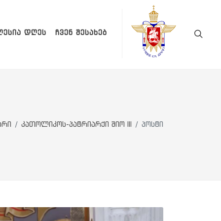
ᲚᲔᲡᲘᲐ ᲓᲦᲔᲡ
ᲩᲕᲔᲜ ᲨᲔᲡᲐᲮᲔᲑ
არი
კათოლიკოს-პატრიარქი შიო III
პოსტი