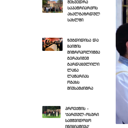
შეხვედრა
საპატრიარქოს
ახალგაზრდულ
სახლში
ზუგდიდისა და
ცაიშის
მიტროპოლიტმა
გერასიმემ
გარდაცვლილი
ლანა
ლატარიას
ოჯახს
მიუსამძიმრა
პროექტის -
'ქართულ-ოსური
სამშვიდობო
ინიციატივა'