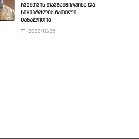
ᲩᲕᲔᲜᲗᲕᲘᲡ ᲗᲐᲕᲒᲐᲜᲬᲘᲠᲕᲘᲡᲐ ᲓᲐ
ᲡᲘᲧᲕᲐᲠᲣᲚᲘᲡ ᲜᲐᲗᲔᲚᲘ
ᲛᲐᲒᲐᲚᲘᲗᲘᲐ
2022/12/25