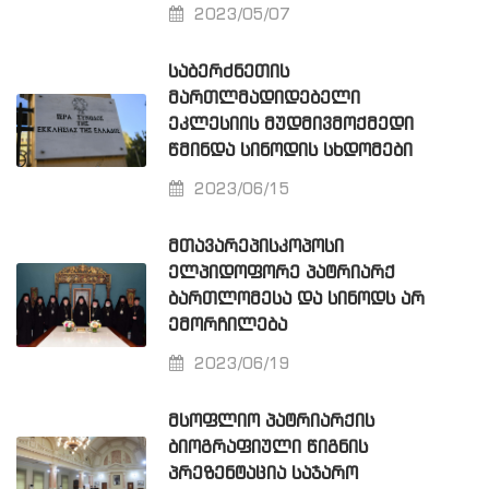
2023/05/07
ᲡᲐᲑᲔᲠᲫᲜᲔᲗᲘᲡ
ᲛᲐᲠᲗᲚᲛᲐᲓᲘᲓᲔᲑᲔᲚᲘ
ᲔᲙᲚᲔᲡᲘᲘᲡ ᲛᲣᲓᲛᲘᲕᲛᲝᲥᲛᲔᲓᲘ
ᲬᲛᲘᲜᲓᲐ ᲡᲘᲜᲝᲓᲘᲡ ᲡᲮᲓᲝᲛᲔᲑᲘ
2023/06/15
ᲛᲗᲐᲕᲐᲠᲔᲞᲘᲡᲙᲝᲞᲝᲡᲘ
ᲔᲚᲞᲘᲓᲝᲤᲝᲠᲔ ᲞᲐᲢᲠᲘᲐᲠᲥ
ᲑᲐᲠᲗᲚᲝᲛᲔᲡᲐ ᲓᲐ ᲡᲘᲜᲝᲓᲡ ᲐᲠ
ᲔᲛᲝᲠᲩᲘᲚᲔᲑᲐ
2023/06/19
ᲛᲡᲝᲤᲚᲘᲝ ᲞᲐᲢᲠᲘᲐᲠᲥᲘᲡ
ᲑᲘᲝᲒᲠᲐᲤᲘᲣᲚᲘ ᲬᲘᲒᲜᲘᲡ
ᲞᲠᲔᲖᲔᲜᲢᲐᲪᲘᲐ ᲡᲐᲯᲐᲠᲝ