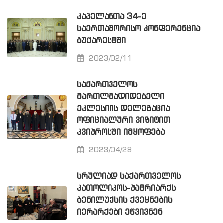
ᲙᲐᲞᲔᲚᲐᲜᲗᲐ 34-Ე
ᲡᲐᲔᲠᲗᲐᲨᲝᲠᲘᲡᲝ ᲙᲝᲜᲤᲔᲠᲔᲜᲪᲘᲐ
ᲑᲣᲥᲐᲠᲔᲡᲢᲨᲘ
2023/02/11
ᲡᲐᲥᲐᲠᲗᲕᲔᲚᲝᲡ
ᲛᲐᲠᲗᲚᲛᲐᲓᲘᲓᲔᲑᲔᲚᲘ
ᲔᲙᲚᲔᲡᲘᲘᲡ ᲓᲔᲚᲔᲒᲐᲪᲘᲐ
ᲝᲤᲘᲪᲘᲐᲚᲣᲠᲘ ᲕᲘᲖᲘᲢᲘᲗ
ᲙᲕᲘᲞᲠᲝᲡᲨᲘ ᲘᲛᲧᲝᲤᲔᲑᲐ
2023/04/28
ᲡᲠᲣᲚᲘᲐᲓ ᲡᲐᲥᲐᲠᲗᲕᲔᲚᲝᲡ
ᲙᲐᲗᲝᲚᲘᲙᲝᲡ-ᲞᲐᲢᲠᲘᲐᲠᲥᲡ
ᲑᲔᲜᲘᲚᲣᲥᲡᲘᲡ ᲥᲕᲔᲧᲜᲔᲑᲘᲡ
ᲘᲔᲠᲐᲠᲥᲔᲑᲘ ᲔᲬᲕᲘᲕᲜᲔᲜ