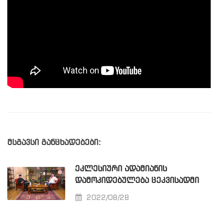
მსგავსი განცხადებები:
ᲔᲙᲚᲔᲡᲘᲣᲠᲘ ᲐᲓᲐᲛᲘᲐᲜᲘᲡ
ᲓᲐᲛᲝᲙᲘᲓᲔᲑᲣᲚᲔᲑᲐ ᲪᲔᲙᲕᲘᲡᲐᲓᲛᲘ
2022/08/28