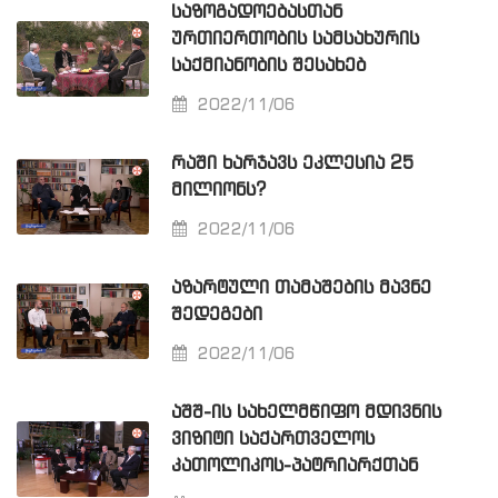
ᲡᲐᲖᲝᲒᲐᲓᲝᲔᲑᲐᲡᲗᲐᲜ
ᲣᲠᲗᲘᲔᲠᲗᲝᲑᲘᲡ ᲡᲐᲛᲡᲐᲮᲣᲠᲘᲡ
ᲡᲐᲥᲛᲘᲐᲜᲝᲑᲘᲡ ᲨᲔᲡᲐᲮᲔᲑ
2022/11/06
ᲠᲐᲨᲘ ᲮᲐᲠᲯᲐᲕᲡ ᲔᲙᲚᲔᲡᲘᲐ 25
ᲛᲘᲚᲘᲝᲜᲡ?
2022/11/06
ᲐᲖᲐᲠᲢᲣᲚᲘ ᲗᲐᲛᲐᲨᲔᲑᲘᲡ ᲛᲐᲕᲜᲔ
ᲨᲔᲓᲔᲒᲔᲑᲘ
2022/11/06
ᲐᲨᲨ-ᲘᲡ ᲡᲐᲮᲔᲚᲛᲬᲘᲤᲝ ᲛᲓᲘᲕᲜᲘᲡ
ᲕᲘᲖᲘᲢᲘ ᲡᲐᲥᲐᲠᲗᲕᲔᲚᲝᲡ
ᲙᲐᲗᲝᲚᲘᲙᲝᲡ-ᲞᲐᲢᲠᲘᲐᲠᲥᲗᲐᲜ