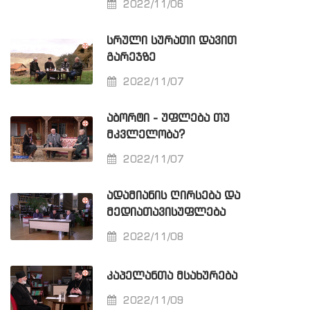
2022/11/06
ᲡᲠᲣᲚᲘ ᲡᲣᲠᲐᲗᲘ ᲓᲐᲕᲘᲗ
ᲒᲐᲠᲔᲯᲖᲔ
2022/11/07
ᲐᲑᲝᲠᲢᲘ - ᲣᲤᲚᲔᲑᲐ ᲗᲣ
ᲛᲙᲕᲚᲔᲚᲝᲑᲐ?
2022/11/07
ᲐᲓᲐᲛᲘᲐᲜᲘᲡ ᲦᲘᲠᲡᲔᲑᲐ ᲓᲐ
ᲛᲔᲓᲘᲐᲗᲐᲕᲘᲡᲣᲤᲚᲔᲑᲐ
2022/11/08
ᲙᲐᲞᲔᲚᲐᲜᲗᲐ ᲛᲡᲐᲮᲣᲠᲔᲑᲐ
2022/11/09