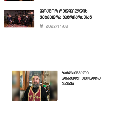
ᲓᲝᲥᲢᲝᲠ ᲠᲔᲓᲤᲘᲚᲓᲘᲡ
ᲨᲔᲮᲕᲔᲓᲠᲐ ᲞᲐᲢᲠᲘᲐᲠᲥᲗᲐᲜ
2022/11/09
გარდაიცვალა
დეკანოზი თეოდორე
ესებუა