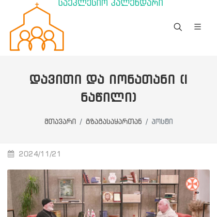
საეკლესიო კალენდარი
ᲓᲐᲕᲘᲗᲘ ᲓᲐ ᲘᲝᲜᲐᲗᲐᲜᲘ (I
ᲜᲐᲬᲘᲚᲘ)
მთავარი
გზაგასაყართან
პოსტი
2024/11/21