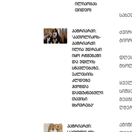
ილიაობას
(ვიდეო)
სახე
პატრიარქი:
ძვი
'კათოლიკოს-
გიორ
პატრიარქი
ილია უდრეკი
იყო რწმენაში
დღეს
და უფლის
მხოლ
სწავლებაზე,
ეკლესიის
კლდეზე
ყველ
ჰქონდა
სიტყ
დაფუძნებული
შეცნ
თავისი
ცხოვრება'
ღმერ
ამიტ
პატრიარქი: