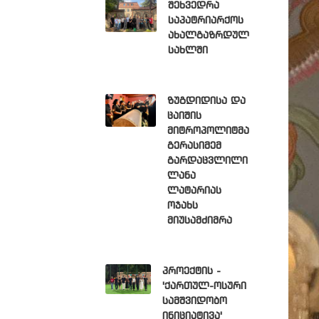
შეხვედრა
საპატრიარქოს
ახალგაზრდულ
სახლში
ზუგდიდისა და
ცაიშის
მიტროპოლიტმა
გერასიმემ
გარდაცვლილი
ლანა
ლატარიას
ოჯახს
მიუსამძიმრა
პროექტის -
'ქართულ-ოსური
სამშვიდობო
ინიციატივა'