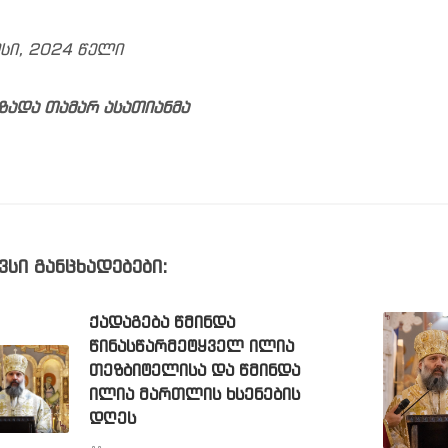
ისი, 2024 წელი
ზადა თამარ ასათიანმა
ვსი განცხადებები:
ᲥᲐᲓᲐᲒᲔᲑᲐ ᲬᲛᲘᲜᲓᲐ
ᲬᲘᲜᲐᲡᲬᲐᲠᲛᲔᲢᲧᲕᲔᲚ ᲘᲚᲘᲐ
ᲗᲔᲖᲑᲘᲢᲔᲚᲘᲡᲐ ᲓᲐ ᲬᲛᲘᲜᲓᲐ
ᲘᲚᲘᲐ ᲛᲐᲠᲗᲚᲘᲡ ᲮᲡᲔᲜᲔᲑᲘᲡ
ᲓᲦᲔᲡ