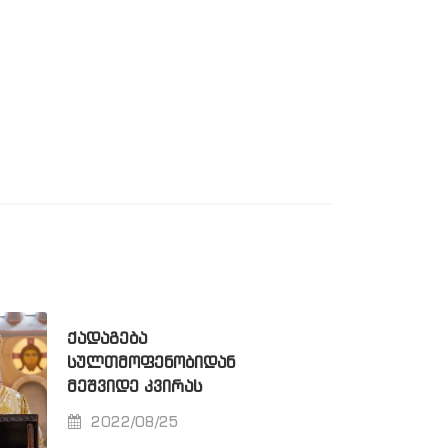
ᲥᲐᲓᲐᲒᲔᲑᲐ
ᲡᲣᲚᲗᲛᲝᲤᲔᲜᲝᲑᲘᲓᲐᲜ
ᲛᲔᲨᲕᲘᲓᲔ ᲙᲕᲘᲠᲐᲡ
2022/08/25