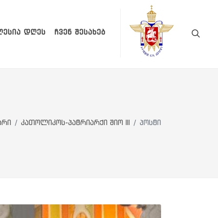
ᲚᲔᲡᲘᲐ ᲓᲦᲔᲡ
ᲩᲕᲔᲜ ᲨᲔᲡᲐᲮᲔᲑ
არი
კათოლიკოს-პატრიარქი შიო III
პოსტი