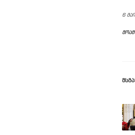
6 მა
მოამ
მსგა