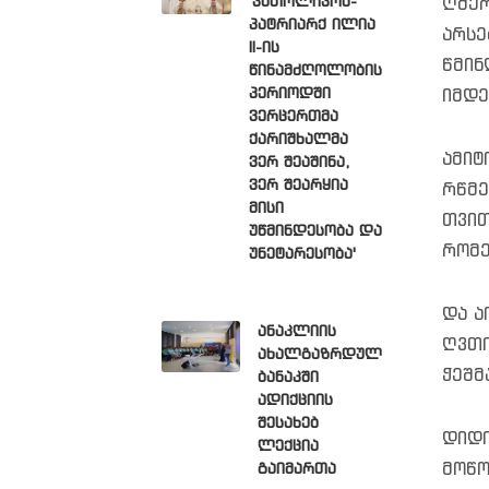
'კათოლიკოს-
ღმერ
პატრიარქ ილია
არსე
II-ის
წმინ
წინამძღოლობის
პერიოდში
იმდე
ვერცერთმა
ქარიშხალმა
ამიტ
ვერ შეაშინა,
ვერ შეარყია
რწმე
მისი
თვით
უწმინდესობა და
რომე
უნეტარესობა'
და ა
ანაკლიის
ღვთი
ახალგაზრდულ
ჭეშმ
ბანაკში
ადიქციის
შესახებ
დიდი
ლექცია
მოწო
გაიმართა