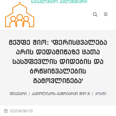
საეკლესიო კალენდარი
ᲛᲔᲣᲤᲔ ᲨᲘᲝ: 'ᲤᲔᲠᲘᲡᲪᲕᲐᲚᲔᲑᲐ
ᲐᲠᲘᲡ ᲓᲔᲓᲐᲛᲘᲬᲐᲖᲔ ᲪᲐᲗᲐ
ᲡᲐᲡᲣᲤᲔᲕᲚᲘᲡ ᲓᲘᲓᲔᲑᲘᲡ ᲓᲐ
ᲑᲠᲬᲧᲘᲜᲕᲐᲚᲔᲑᲘᲡ
ᲒᲐᲛᲝᲕᲚᲘᲜᲔᲑᲐ'
მთავარი
კათოლიკოს-პატრიარქი შიო III
პოსტი
2024/08/19