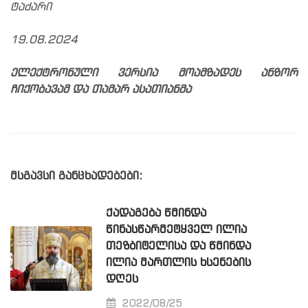
ტაძარი
19.08.2024
ელექტრონული ვერსია მოამზადეს ანზორ
ჩიქობავამ და თამარ ასათიანმა
მსგავსი განცხადებები:
ᲥᲐᲓᲐᲒᲔᲑᲐ ᲬᲛᲘᲜᲓᲐ
ᲬᲘᲜᲐᲡᲬᲐᲠᲛᲔᲢᲧᲕᲔᲚ ᲘᲚᲘᲐ
ᲗᲔᲖᲑᲘᲢᲔᲚᲘᲡᲐ ᲓᲐ ᲬᲛᲘᲜᲓᲐ
ᲘᲚᲘᲐ ᲛᲐᲠᲗᲚᲘᲡ ᲮᲡᲔᲜᲔᲑᲘᲡ
ᲓᲦᲔᲡ
2022/08/25