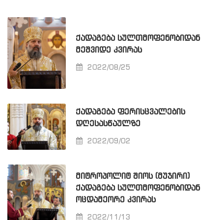
ᲥᲐᲓᲐᲒᲔᲑᲐ ᲡᲣᲚᲗᲛᲝᲤᲔᲜᲝᲑᲘᲓᲐᲜ
ᲛᲔᲨᲕᲘᲓᲔ ᲙᲕᲘᲠᲐᲡ
2022/08/25
ᲥᲐᲓᲐᲒᲔᲑᲐ ᲤᲔᲠᲘᲡᲪᲕᲐᲚᲔᲑᲘᲡ
ᲓᲦᲔᲡᲐᲡᲬᲐᲣᲚᲖᲔ
2022/09/02
ᲛᲘᲢᲠᲝᲞᲝᲚᲘᲢ ᲨᲘᲝᲡ (ᲛᲣᲯᲘᲠᲘ)
ᲥᲐᲓᲐᲒᲔᲑᲐ ᲡᲣᲚᲗᲛᲝᲤᲔᲜᲝᲑᲘᲓᲐᲜ
ᲝᲪᲓᲐᲛᲔᲝᲠᲔ ᲙᲕᲘᲠᲐᲡ
2022/11/13