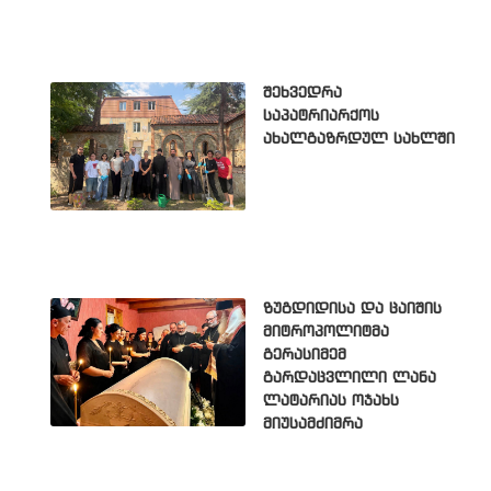
შეხვედრა
საპატრიარქოს
ახალგაზრდულ სახლში
ზუგდიდისა და ცაიშის
მიტროპოლიტმა
გერასიმემ
გარდაცვლილი ლანა
ლატარიას ოჯახს
მიუსამძიმრა