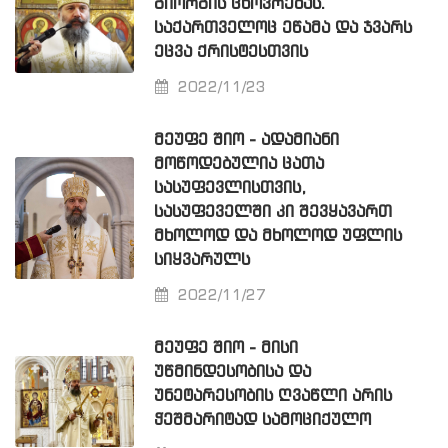
ᲒᲘᲝᲠᲒᲘᲡ ᲪᲮᲝᲕᲠᲔᲑᲐᲡ.
ᲡᲐᲥᲐᲠᲗᲕᲔᲚᲝᲪ ᲔᲬᲐᲛᲐ ᲓᲐ ᲯᲕᲐᲠᲡ
ᲔᲪᲕᲐ ᲥᲠᲘᲡᲢᲔᲡᲗᲕᲘᲡ
2022/11/23
ᲛᲔᲣᲤᲔ ᲨᲘᲝ - ᲐᲓᲐᲛᲘᲐᲜᲘ
ᲛᲝᲬᲝᲓᲔᲑᲣᲚᲘᲐ ᲪᲐᲗᲐ
ᲡᲐᲡᲣᲤᲔᲕᲚᲘᲡᲗᲕᲘᲡ,
ᲡᲐᲡᲣᲤᲔᲕᲔᲚᲨᲘ ᲙᲘ ᲨᲔᲕᲧᲐᲕᲐᲠᲗ
ᲛᲮᲝᲚᲝᲓ ᲓᲐ ᲛᲮᲝᲚᲝᲓ ᲣᲤᲚᲘᲡ
ᲡᲘᲧᲕᲐᲠᲣᲚᲡ
2022/11/27
ᲛᲔᲣᲤᲔ ᲨᲘᲝ - ᲛᲘᲡᲘ
ᲣᲬᲛᲘᲜᲓᲔᲡᲝᲑᲘᲡᲐ ᲓᲐ
ᲣᲜᲔᲢᲐᲠᲔᲡᲝᲑᲘᲡ ᲦᲕᲐᲬᲚᲘ ᲐᲠᲘᲡ
ᲭᲔᲨᲛᲐᲠᲘᲢᲐᲓ ᲡᲐᲛᲝᲪᲘᲥᲣᲚᲝ