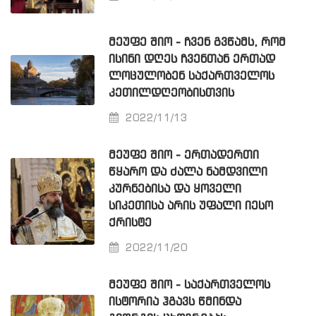
ᲛᲔᲣᲤᲔ ᲨᲘᲝ - ᲩᲕᲔᲜ ᲒᲕᲬᲐᲛᲡ, ᲠᲝᲛ
ᲘᲡᲘᲜᲘ ᲓᲦᲔᲡ ᲩᲕᲔᲜᲗᲐᲜ ᲔᲠᲗᲐᲓ
ᲚᲝᲪᲣᲚᲝᲑᲔᲜ ᲡᲐᲥᲐᲠᲗᲕᲔᲚᲝᲡ
ᲙᲔᲗᲘᲚᲓᲦᲔᲝᲑᲘᲡᲗᲕᲘᲡ
2022/11/13
ᲛᲔᲣᲤᲔ ᲨᲘᲝ - ᲔᲠᲗᲐᲓᲔᲠᲗᲘ
ᲬᲧᲐᲠᲝ ᲓᲐ ᲫᲐᲚᲐ ᲜᲐᲛᲓᲕᲘᲚᲘ
ᲙᲣᲠᲜᲔᲑᲘᲡᲐ ᲓᲐ ᲧᲝᲕᲔᲚᲘ
ᲡᲘᲙᲔᲗᲘᲡᲐ ᲐᲠᲘᲡ ᲣᲤᲐᲚᲘ ᲘᲔᲡᲝ
ᲥᲠᲘᲡᲢᲔ
2022/11/20
ᲛᲔᲣᲤᲔ ᲨᲘᲝ - ᲡᲐᲥᲐᲠᲗᲕᲔᲚᲝᲡ
ᲘᲡᲢᲝᲠᲘᲐ ᲰᲒᲐᲕᲡ ᲬᲛᲘᲜᲓᲐ