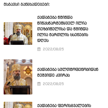
მსგავსი განცხადებები:
ᲥᲐᲓᲐᲒᲔᲑᲐ ᲬᲛᲘᲜᲓᲐ
ᲬᲘᲜᲐᲡᲬᲐᲠᲛᲔᲢᲧᲕᲔᲚ ᲘᲚᲘᲐ
ᲗᲔᲖᲑᲘᲢᲔᲚᲘᲡᲐ ᲓᲐ ᲬᲛᲘᲜᲓᲐ
ᲘᲚᲘᲐ ᲛᲐᲠᲗᲚᲘᲡ ᲮᲡᲔᲜᲔᲑᲘᲡ
ᲓᲦᲔᲡ
2022/08/25
ᲥᲐᲓᲐᲒᲔᲑᲐ ᲡᲣᲚᲗᲛᲝᲤᲔᲜᲝᲑᲘᲓᲐᲜ
ᲛᲔᲨᲕᲘᲓᲔ ᲙᲕᲘᲠᲐᲡ
2022/08/25
ᲥᲐᲓᲐᲒᲔᲑᲐ ᲤᲔᲠᲘᲡᲪᲕᲐᲚᲔᲑᲘᲡ