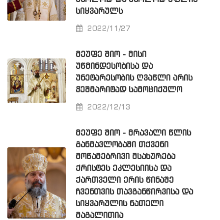
ᲡᲘᲧᲕᲐᲠᲣᲚᲡ
2022/11/27
ᲛᲔᲣᲤᲔ ᲨᲘᲝ - ᲛᲘᲡᲘ
ᲣᲬᲛᲘᲜᲓᲔᲡᲝᲑᲘᲡᲐ ᲓᲐ
ᲣᲜᲔᲢᲐᲠᲔᲡᲝᲑᲘᲡ ᲦᲕᲐᲬᲚᲘ ᲐᲠᲘᲡ
ᲭᲔᲨᲛᲐᲠᲘᲢᲐᲓ ᲡᲐᲛᲝᲪᲘᲥᲣᲚᲝ
2022/12/13
ᲛᲔᲣᲤᲔ ᲨᲘᲝ - ᲛᲠᲐᲕᲐᲚᲘ ᲬᲚᲘᲡ
ᲒᲐᲜᲛᲐᲕᲚᲝᲑᲐᲨᲘ ᲗᲥᲕᲔᲜᲘ
ᲛᲝᲬᲐᲛᲔᲑᲠᲘᲕᲘ ᲛᲡᲐᲮᲣᲠᲔᲑᲐ
ᲥᲠᲘᲡᲢᲔᲡ ᲔᲙᲚᲔᲡᲘᲘᲡᲐ ᲓᲐ
ᲥᲐᲠᲗᲕᲔᲚᲘ ᲔᲠᲘᲡ ᲬᲘᲜᲐᲨᲔ
ᲩᲕᲔᲜᲗᲕᲘᲡ ᲗᲐᲕᲒᲐᲜᲬᲘᲠᲕᲘᲡᲐ ᲓᲐ
ᲡᲘᲧᲕᲐᲠᲣᲚᲘᲡ ᲜᲐᲗᲔᲚᲘ
ᲛᲐᲒᲐᲚᲘᲗᲘᲐ