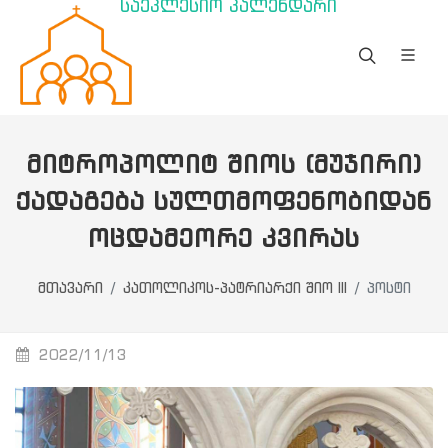
საეკლესიო კალენდარი
ᲛᲘᲢᲠᲝᲞᲝᲚᲘᲢ ᲨᲘᲝᲡ (ᲛᲣᲯᲘᲠᲘ)
ᲥᲐᲓᲐᲒᲔᲑᲐ ᲡᲣᲚᲗᲛᲝᲤᲔᲜᲝᲑᲘᲓᲐᲜ
ᲝᲪᲓᲐᲛᲔᲝᲠᲔ ᲙᲕᲘᲠᲐᲡ
მთავარი
კათოლიკოს-პატრიარქი შიო III
პოსტი
2022/11/13