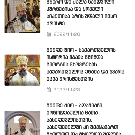
ᲬᲧᲐᲠᲝ ᲓᲐ ᲫᲐᲚᲐ ᲜᲐᲛᲓᲕᲘᲚᲘ
ᲙᲣᲠᲜᲔᲑᲘᲡᲐ ᲓᲐ ᲧᲝᲕᲔᲚᲘ
ᲡᲘᲙᲔᲗᲘᲡᲐ ᲐᲠᲘᲡ ᲣᲤᲐᲚᲘ ᲘᲔᲡᲝ
ᲥᲠᲘᲡᲢᲔ
2022/11/20
ᲛᲔᲣᲤᲔ ᲨᲘᲝ - ᲡᲐᲥᲐᲠᲗᲕᲔᲚᲝᲡ
ᲘᲡᲢᲝᲠᲘᲐ ᲰᲒᲐᲕᲡ ᲬᲛᲘᲜᲓᲐ
ᲒᲘᲝᲠᲒᲘᲡ ᲪᲮᲝᲕᲠᲔᲑᲐᲡ.
ᲡᲐᲥᲐᲠᲗᲕᲔᲚᲝᲪ ᲔᲬᲐᲛᲐ ᲓᲐ ᲯᲕᲐᲠᲡ
ᲔᲪᲕᲐ ᲥᲠᲘᲡᲢᲔᲡᲗᲕᲘᲡ
2022/11/23
ᲛᲔᲣᲤᲔ ᲨᲘᲝ - ᲐᲓᲐᲛᲘᲐᲜᲘ
ᲛᲝᲬᲝᲓᲔᲑᲣᲚᲘᲐ ᲪᲐᲗᲐ
ᲡᲐᲡᲣᲤᲔᲕᲚᲘᲡᲗᲕᲘᲡ,
ᲡᲐᲡᲣᲤᲔᲕᲔᲚᲨᲘ ᲙᲘ ᲨᲔᲕᲧᲐᲕᲐᲠᲗ
ᲛᲮᲝᲚᲝᲓ ᲓᲐ ᲛᲮᲝᲚᲝᲓ ᲣᲤᲚᲘᲡ