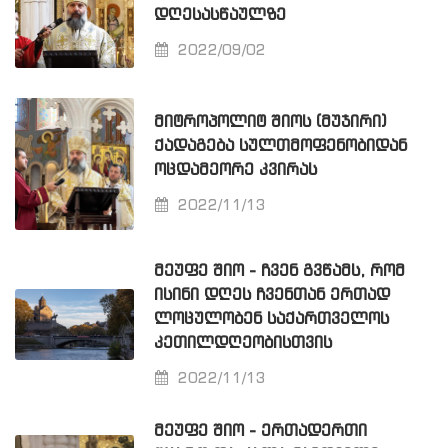
ᲓᲦᲔᲡᲐᲡᲬᲐᲣᲚᲖᲔ
2022/09/02
ᲛᲘᲢᲠᲝᲞᲝᲚᲘᲢ ᲨᲘᲝᲡ (ᲛᲣᲯᲘᲠᲘ)
ᲥᲐᲓᲐᲒᲔᲑᲐ ᲡᲣᲚᲗᲛᲝᲤᲔᲜᲝᲑᲘᲓᲐᲜ
ᲝᲪᲓᲐᲛᲔᲝᲠᲔ ᲙᲕᲘᲠᲐᲡ
2022/11/13
ᲛᲔᲣᲤᲔ ᲨᲘᲝ - ᲩᲕᲔᲜ ᲒᲕᲬᲐᲛᲡ, ᲠᲝᲛ
ᲘᲡᲘᲜᲘ ᲓᲦᲔᲡ ᲩᲕᲔᲜᲗᲐᲜ ᲔᲠᲗᲐᲓ
ᲚᲝᲪᲣᲚᲝᲑᲔᲜ ᲡᲐᲥᲐᲠᲗᲕᲔᲚᲝᲡ
ᲙᲔᲗᲘᲚᲓᲦᲔᲝᲑᲘᲡᲗᲕᲘᲡ
2022/11/13
ᲛᲔᲣᲤᲔ ᲨᲘᲝ - ᲔᲠᲗᲐᲓᲔᲠᲗᲘ