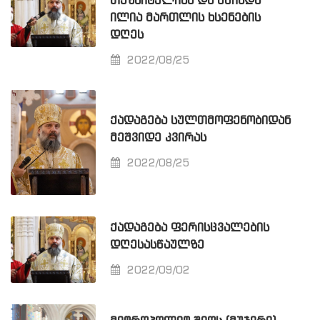
ᲗᲔᲖᲑᲘᲢᲔᲚᲘᲡᲐ ᲓᲐ ᲬᲛᲘᲜᲓᲐ
ᲘᲚᲘᲐ ᲛᲐᲠᲗᲚᲘᲡ ᲮᲡᲔᲜᲔᲑᲘᲡ
ᲓᲦᲔᲡ
2022/08/25
ᲥᲐᲓᲐᲒᲔᲑᲐ ᲡᲣᲚᲗᲛᲝᲤᲔᲜᲝᲑᲘᲓᲐᲜ
ᲛᲔᲨᲕᲘᲓᲔ ᲙᲕᲘᲠᲐᲡ
2022/08/25
ᲥᲐᲓᲐᲒᲔᲑᲐ ᲤᲔᲠᲘᲡᲪᲕᲐᲚᲔᲑᲘᲡ
ᲓᲦᲔᲡᲐᲡᲬᲐᲣᲚᲖᲔ
2022/09/02