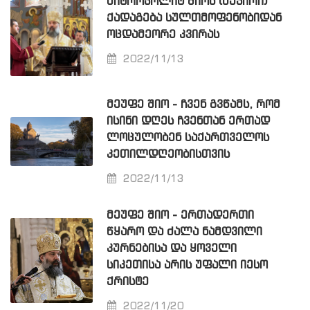
ᲛᲘᲢᲠᲝᲞᲝᲚᲘᲢ ᲨᲘᲝᲡ (ᲛᲣᲯᲘᲠᲘ)
ᲥᲐᲓᲐᲒᲔᲑᲐ ᲡᲣᲚᲗᲛᲝᲤᲔᲜᲝᲑᲘᲓᲐᲜ
ᲝᲪᲓᲐᲛᲔᲝᲠᲔ ᲙᲕᲘᲠᲐᲡ
2022/11/13
ᲛᲔᲣᲤᲔ ᲨᲘᲝ - ᲩᲕᲔᲜ ᲒᲕᲬᲐᲛᲡ, ᲠᲝᲛ
ᲘᲡᲘᲜᲘ ᲓᲦᲔᲡ ᲩᲕᲔᲜᲗᲐᲜ ᲔᲠᲗᲐᲓ
ᲚᲝᲪᲣᲚᲝᲑᲔᲜ ᲡᲐᲥᲐᲠᲗᲕᲔᲚᲝᲡ
ᲙᲔᲗᲘᲚᲓᲦᲔᲝᲑᲘᲡᲗᲕᲘᲡ
2022/11/13
ᲛᲔᲣᲤᲔ ᲨᲘᲝ - ᲔᲠᲗᲐᲓᲔᲠᲗᲘ
ᲬᲧᲐᲠᲝ ᲓᲐ ᲫᲐᲚᲐ ᲜᲐᲛᲓᲕᲘᲚᲘ
ᲙᲣᲠᲜᲔᲑᲘᲡᲐ ᲓᲐ ᲧᲝᲕᲔᲚᲘ
ᲡᲘᲙᲔᲗᲘᲡᲐ ᲐᲠᲘᲡ ᲣᲤᲐᲚᲘ ᲘᲔᲡᲝ
ᲥᲠᲘᲡᲢᲔ
2022/11/20