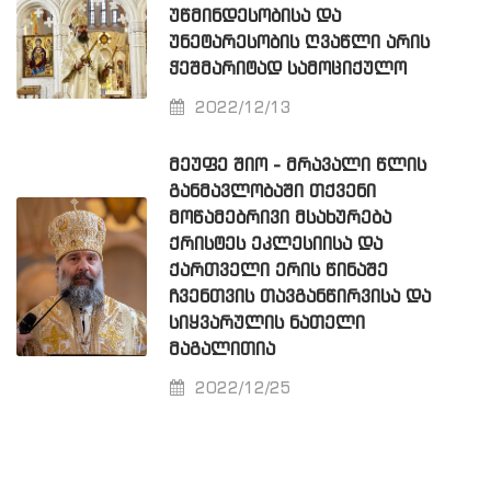
ᲣᲬᲛᲘᲜᲓᲔᲡᲝᲑᲘᲡᲐ ᲓᲐ
ᲣᲜᲔᲢᲐᲠᲔᲡᲝᲑᲘᲡ ᲦᲕᲐᲬᲚᲘ ᲐᲠᲘᲡ
ᲭᲔᲨᲛᲐᲠᲘᲢᲐᲓ ᲡᲐᲛᲝᲪᲘᲥᲣᲚᲝ
2022/12/13
ᲛᲔᲣᲤᲔ ᲨᲘᲝ - ᲛᲠᲐᲕᲐᲚᲘ ᲬᲚᲘᲡ
ᲒᲐᲜᲛᲐᲕᲚᲝᲑᲐᲨᲘ ᲗᲥᲕᲔᲜᲘ
ᲛᲝᲬᲐᲛᲔᲑᲠᲘᲕᲘ ᲛᲡᲐᲮᲣᲠᲔᲑᲐ
ᲥᲠᲘᲡᲢᲔᲡ ᲔᲙᲚᲔᲡᲘᲘᲡᲐ ᲓᲐ
ᲥᲐᲠᲗᲕᲔᲚᲘ ᲔᲠᲘᲡ ᲬᲘᲜᲐᲨᲔ
ᲩᲕᲔᲜᲗᲕᲘᲡ ᲗᲐᲕᲒᲐᲜᲬᲘᲠᲕᲘᲡᲐ ᲓᲐ
ᲡᲘᲧᲕᲐᲠᲣᲚᲘᲡ ᲜᲐᲗᲔᲚᲘ
ᲛᲐᲒᲐᲚᲘᲗᲘᲐ
2022/12/25