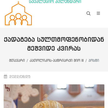
საეკლესიო კალენდარი
ᲥᲐᲓᲐᲒᲔᲑᲐ ᲡᲣᲚᲗᲛᲝᲤᲔᲜᲝᲑᲘᲓᲐᲜ
ᲛᲔᲨᲕᲘᲓᲔ ᲙᲕᲘᲠᲐᲡ
მთავარი
კათოლიკოს-პატრიარქი შიო III
პოსტი
2022/08/25