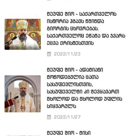
ᲛᲔᲣᲤᲔ ᲨᲘᲝ - ᲡᲐᲥᲐᲠᲗᲕᲔᲚᲝᲡ
ᲘᲡᲢᲝᲠᲘᲐ ᲰᲒᲐᲕᲡ ᲬᲛᲘᲜᲓᲐ
ᲒᲘᲝᲠᲒᲘᲡ ᲪᲮᲝᲕᲠᲔᲑᲐᲡ.
ᲡᲐᲥᲐᲠᲗᲕᲔᲚᲝᲪ ᲔᲬᲐᲛᲐ ᲓᲐ ᲯᲕᲐᲠᲡ
ᲔᲪᲕᲐ ᲥᲠᲘᲡᲢᲔᲡᲗᲕᲘᲡ
2022/11/23
ᲛᲔᲣᲤᲔ ᲨᲘᲝ - ᲐᲓᲐᲛᲘᲐᲜᲘ
ᲛᲝᲬᲝᲓᲔᲑᲣᲚᲘᲐ ᲪᲐᲗᲐ
ᲡᲐᲡᲣᲤᲔᲕᲚᲘᲡᲗᲕᲘᲡ,
ᲡᲐᲡᲣᲤᲔᲕᲔᲚᲨᲘ ᲙᲘ ᲨᲔᲕᲧᲐᲕᲐᲠᲗ
ᲛᲮᲝᲚᲝᲓ ᲓᲐ ᲛᲮᲝᲚᲝᲓ ᲣᲤᲚᲘᲡ
ᲡᲘᲧᲕᲐᲠᲣᲚᲡ
2022/11/27
ᲛᲔᲣᲤᲔ ᲨᲘᲝ - ᲛᲘᲡᲘ