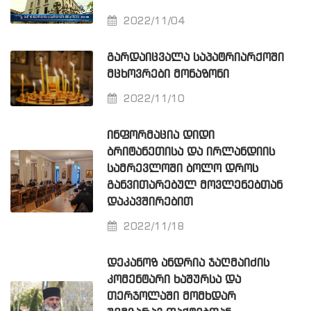
2022/11/04
ᲒᲐᲠᲓᲐᲘᲪᲕᲐᲚᲐ ᲡᲐᲞᲐᲢᲠᲘᲐᲠᲥᲝᲨᲘ
ᲛᲪᲮᲝᲕᲠᲔᲑᲘ ᲛᲝᲜᲐᲖᲝᲜᲘ
2022/11/10
ᲘᲜᲤᲝᲠᲛᲐᲪᲘᲐ ᲓᲘᲓᲘ
ᲑᲠᲘᲢᲐᲜᲔᲗᲘᲡᲐ ᲓᲐ ᲘᲠᲚᲐᲜᲓᲘᲘᲡ
ᲡᲐᲛᲠᲔᲕᲚᲝᲨᲘ ᲑᲝᲚᲝ ᲓᲠᲝᲡ
ᲒᲐᲜᲕᲘᲗᲐᲠᲔᲑᲣᲚ ᲛᲝᲕᲚᲔᲜᲔᲑᲗᲐᲜ
ᲓᲐᲙᲐᲕᲨᲘᲠᲔᲑᲘᲗ
2022/11/18
ᲓᲔᲙᲐᲜᲝᲖ ᲐᲜᲓᲠᲘᲐ ᲯᲐᲦᲛᲐᲘᲫᲘᲡ
ᲙᲝᲛᲔᲜᲢᲐᲠᲘ ᲮᲐᲨᲣᲠᲡᲐ ᲓᲐ
ᲗᲔᲠᲯᲝᲚᲐᲨᲘ ᲛᲝᲛᲮᲓᲐᲠ