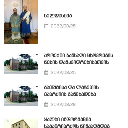
ᲮᲔᲚᲓᲐᲡᲮᲛᲐ
2022/08/25
ᲞᲠᲝᲔᲥᲢᲘ ᲯᲐᲜᲡᲐᲦᲘ ᲪᲮᲝᲕᲠᲔᲑᲘᲡ
ᲬᲔᲡᲘᲡ ᲓᲐᲛᲙᲕᲘᲓᲠᲔᲑᲘᲡᲐᲗᲕᲘᲡ
2022/08/25
ᲑᲐᲗᲣᲛᲘᲡᲐ ᲓᲐ ᲚᲐᲖᲔᲗᲘᲡ
ᲔᲞᲐᲠᲥᲘᲘᲡ ᲒᲐᲜᲪᲮᲐᲓᲔᲑᲐ
2022/08/28
ᲧᲐᲚᲑᲘ ᲘᲜᲤᲝᲠᲛᲐᲪᲘᲐ
ᲡᲐᲞᲐᲢᲠᲘᲐᲠᲥᲝᲡ ᲬᲘᲜᲐᲐᲦᲛᲓᲔᲒ