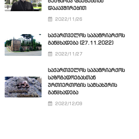
ᲨᲔᲛᲖᲐᲠᲐᲕ ᲤᲐᲥᲢᲔᲑᲗᲐᲜ
ᲓᲐᲙᲐᲕᲨᲘᲠᲔᲑᲘᲗ
2022/11/26
ᲡᲐᲥᲐᲠᲗᲕᲔᲚᲝᲡ ᲡᲐᲞᲐᲢᲠᲘᲐᲠᲥᲝᲡ
ᲒᲐᲜᲪᲮᲐᲓᲔᲑᲐ (27.11.2022)
2022/11/27
ᲡᲐᲥᲐᲠᲗᲕᲔᲚᲝᲡ ᲡᲐᲞᲐᲢᲠᲘᲐᲠᲥᲝᲡ
ᲡᲐᲖᲝᲒᲐᲓᲝᲔᲑᲐᲡᲗᲐᲜ
ᲣᲠᲗᲘᲔᲠᲗᲝᲑᲘᲡ ᲡᲐᲛᲡᲐᲮᲣᲠᲘᲡ
ᲒᲐᲜᲪᲮᲐᲓᲔᲑᲐ
2022/12/09