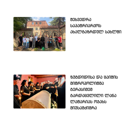
შეხვედრა
საპატრიარქოს
ახალგაზრდულ სახლში
ზუგდიდისა და ცაიშის
მიტროპოლიტმა
გერასიმემ
გარდაცვლილი ლანა
ლატარიას ოჯახს
მიუსამძიმრა