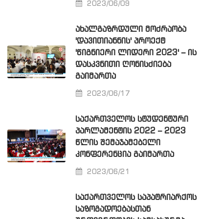
2023/06/09
ᲐᲮᲐᲚᲒᲐᲖᲠᲓᲣᲚᲘ ᲛᲝᲫᲠᲐᲝᲑᲐ
'ᲓᲐᲕᲘᲗᲘᲐᲜᲜᲘᲡ' ᲞᲠᲝᲔᲥᲢ
'ᲬᲘᲒᲜᲘᲔᲠᲘ ᲚᲘᲓᲔᲠᲘ 2023' – ᲘᲡ
ᲓᲐᲡᲙᲕᲜᲘᲗᲘ ᲦᲝᲜᲘᲡᲫᲘᲔᲑᲐ
ᲒᲐᲘᲛᲐᲠᲗᲐ
2023/06/17
ᲡᲐᲥᲐᲠᲗᲕᲔᲚᲝᲡ ᲡᲢᲣᲓᲔᲜᲢᲣᲠᲘ
ᲞᲐᲠᲚᲐᲛᲔᲜᲢᲘᲡ 2022 – 2023
ᲬᲚᲘᲡ ᲨᲔᲛᲐᲯᲐᲛᲔᲑᲔᲚᲘ
ᲙᲝᲜᲤᲔᲠᲔᲜᲪᲘᲐ ᲒᲐᲘᲛᲐᲠᲗᲐ
2023/06/21
ᲡᲐᲥᲐᲠᲗᲕᲔᲚᲝᲡ ᲡᲐᲞᲐᲢᲠᲘᲐᲠᲥᲝᲡ
ᲡᲐᲖᲝᲒᲐᲓᲝᲔᲑᲐᲡᲗᲐᲜ