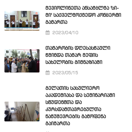
ᲛᲔᲕᲘᲝᲚᲘᲜᲔᲗᲐ ᲐᲜᲡᲐᲛᲑᲚᲛᲐ 'ᲡᲘ-
ᲛᲘ' ᲡᲐᲥᲕᲔᲚᲛᲝᲥᲛᲔᲓᲝ ᲙᲝᲜᲪᲔᲠᲢᲘ
ᲒᲐᲛᲐᲠᲗᲐ
2023/04/10
ᲗᲐᲛᲐᲠᲝᲑᲘᲡ ᲓᲦᲔᲡᲐᲡᲬᲐᲣᲚᲘ
ᲬᲛᲘᲜᲓᲐ ᲗᲐᲛᲐᲠ ᲛᲔᲤᲘᲡ
ᲡᲐᲮᲔᲚᲝᲑᲘᲡ ᲒᲘᲛᲜᲐᲖᲘᲐᲨᲘ
2023/05/15
ᲒᲔᲚᲐᲗᲘᲡ ᲡᲐᲡᲣᲚᲘᲔᲠᲝ
ᲐᲙᲐᲓᲔᲛᲘᲐᲡᲐ ᲓᲐ ᲡᲔᲛᲘᲜᲐᲠᲘᲐᲨᲘ
ᲡᲢᲣᲓᲔᲜᲢᲗᲐ ᲓᲐ
ᲙᲣᲠᲡᲓᲐᲛᲗᲐᲕᲠᲔᲑᲣᲚᲗᲐ
ᲜᲐᲛᲣᲨᲔᲕᲠᲔᲑᲘᲡ ᲒᲐᲛᲝᲤᲔᲜᲐ
ᲒᲐᲘᲛᲐᲠᲗᲐ