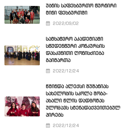
ᲣᲑᲜᲘᲡ ᲡᲐᲤᲔᲮᲑᲣᲠᲗᲝ ᲢᲣᲠᲜᲘᲠᲘ
ᲛᲘᲜᲘ ᲤᲔᲮᲑᲣᲠᲗᲨᲘ
2022/09/02
ᲡᲐᲛᲮᲐᲢᲕᲠᲝ ᲐᲙᲐᲓᲔᲛᲘᲐᲨᲘ
ᲡᲢᲣᲓᲔᲜᲢᲣᲠᲘ ᲙᲝᲜᲙᲣᲠᲡᲘᲡ
ᲓᲐᲡᲙᲕᲜᲘᲗᲘ ᲦᲝᲜᲘᲡᲫᲘᲔᲑᲐ
ᲒᲐᲘᲛᲐᲠᲗᲐ
2022/12/24
ᲬᲛᲘᲜᲓᲐ ᲐᲚᲔᲥᲡᲘ ᲨᲣᲨᲐᲜᲘᲐᲡ
ᲡᲐᲮᲔᲚᲝᲑᲘᲡ ᲡᲙᲝᲚᲐ ᲨᲝᲑᲐ-
ᲐᲮᲐᲚᲘ ᲬᲚᲘᲡ ᲓᲐᲓᲒᲝᲛᲐᲡ
ᲣᲚᲝᲪᲐᲕᲡ ᲡᲛᲔᲜᲐᲓᲐᲥᲕᲔᲘᲗᲔᲑᲣᲚ
ᲞᲘᲠᲔᲑᲡ
2022/12/24