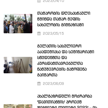
2023/04/10
ᲗᲐᲛᲐᲠᲝᲑᲘᲡ ᲓᲦᲔᲡᲐᲡᲬᲐᲣᲚᲘ
ᲬᲛᲘᲜᲓᲐ ᲗᲐᲛᲐᲠ ᲛᲔᲤᲘᲡ
ᲡᲐᲮᲔᲚᲝᲑᲘᲡ ᲒᲘᲛᲜᲐᲖᲘᲐᲨᲘ
2023/05/15
ᲒᲔᲚᲐᲗᲘᲡ ᲡᲐᲡᲣᲚᲘᲔᲠᲝ
ᲐᲙᲐᲓᲔᲛᲘᲐᲡᲐ ᲓᲐ ᲡᲔᲛᲘᲜᲐᲠᲘᲐᲨᲘ
ᲡᲢᲣᲓᲔᲜᲢᲗᲐ ᲓᲐ
ᲙᲣᲠᲡᲓᲐᲛᲗᲐᲕᲠᲔᲑᲣᲚᲗᲐ
ᲜᲐᲛᲣᲨᲔᲕᲠᲔᲑᲘᲡ ᲒᲐᲛᲝᲤᲔᲜᲐ
ᲒᲐᲘᲛᲐᲠᲗᲐ
2023/06/09
ᲐᲮᲐᲚᲒᲐᲖᲠᲓᲣᲚᲘ ᲛᲝᲫᲠᲐᲝᲑᲐ
'ᲓᲐᲕᲘᲗᲘᲐᲜᲜᲘᲡ' ᲞᲠᲝᲔᲥᲢ