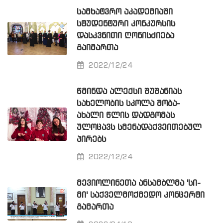
ᲡᲐᲛᲮᲐᲢᲕᲠᲝ ᲐᲙᲐᲓᲔᲛᲘᲐᲨᲘ
ᲡᲢᲣᲓᲔᲜᲢᲣᲠᲘ ᲙᲝᲜᲙᲣᲠᲡᲘᲡ
ᲓᲐᲡᲙᲕᲜᲘᲗᲘ ᲦᲝᲜᲘᲡᲫᲘᲔᲑᲐ
ᲒᲐᲘᲛᲐᲠᲗᲐ
2022/12/24
ᲬᲛᲘᲜᲓᲐ ᲐᲚᲔᲥᲡᲘ ᲨᲣᲨᲐᲜᲘᲐᲡ
ᲡᲐᲮᲔᲚᲝᲑᲘᲡ ᲡᲙᲝᲚᲐ ᲨᲝᲑᲐ-
ᲐᲮᲐᲚᲘ ᲬᲚᲘᲡ ᲓᲐᲓᲒᲝᲛᲐᲡ
ᲣᲚᲝᲪᲐᲕᲡ ᲡᲛᲔᲜᲐᲓᲐᲥᲕᲔᲘᲗᲔᲑᲣᲚ
ᲞᲘᲠᲔᲑᲡ
2022/12/24
ᲛᲔᲕᲘᲝᲚᲘᲜᲔᲗᲐ ᲐᲜᲡᲐᲛᲑᲚᲛᲐ 'ᲡᲘ-
ᲛᲘ' ᲡᲐᲥᲕᲔᲚᲛᲝᲥᲛᲔᲓᲝ ᲙᲝᲜᲪᲔᲠᲢᲘ
ᲒᲐᲛᲐᲠᲗᲐ