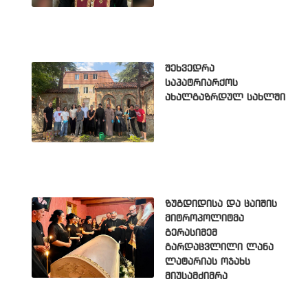
შეხვედრა
საპატრიარქოს
ახალგაზრდულ სახლში
ზუგდიდისა და ცაიშის
მიტროპოლიტმა
გერასიმემ
გარდაცვლილი ლანა
ლატარიას ოჯახს
მიუსამძიმრა