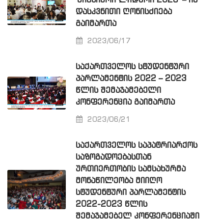
'ᲬᲘᲒᲜᲘᲔᲠᲘ ᲚᲘᲓᲔᲠᲘ 2023' – ᲘᲡ
ᲓᲐᲡᲙᲕᲜᲘᲗᲘ ᲦᲝᲜᲘᲡᲫᲘᲔᲑᲐ
ᲒᲐᲘᲛᲐᲠᲗᲐ
2023/06/17
ᲡᲐᲥᲐᲠᲗᲕᲔᲚᲝᲡ ᲡᲢᲣᲓᲔᲜᲢᲣᲠᲘ
ᲞᲐᲠᲚᲐᲛᲔᲜᲢᲘᲡ 2022 – 2023
ᲬᲚᲘᲡ ᲨᲔᲛᲐᲯᲐᲛᲔᲑᲔᲚᲘ
ᲙᲝᲜᲤᲔᲠᲔᲜᲪᲘᲐ ᲒᲐᲘᲛᲐᲠᲗᲐ
2023/06/21
ᲡᲐᲥᲐᲠᲗᲕᲔᲚᲝᲡ ᲡᲐᲞᲐᲢᲠᲘᲐᲠᲥᲝᲡ
ᲡᲐᲖᲝᲒᲐᲓᲝᲔᲑᲐᲡᲗᲐᲜ
ᲣᲠᲗᲘᲔᲠᲗᲝᲑᲘᲡ ᲡᲐᲛᲡᲐᲮᲣᲠᲛᲐ
ᲛᲝᲜᲐᲬᲘᲚᲔᲝᲑᲐ ᲛᲘᲘᲦᲝ
ᲡᲢᲣᲓᲔᲜᲢᲣᲠᲘ ᲞᲐᲠᲚᲐᲛᲔᲜᲢᲘᲡ
2022-2023 ᲬᲚᲘᲡ
ᲨᲔᲛᲐᲯᲐᲛᲔᲑᲔᲚ ᲙᲝᲜᲤᲔᲠᲔᲜᲪᲘᲐᲨᲘ