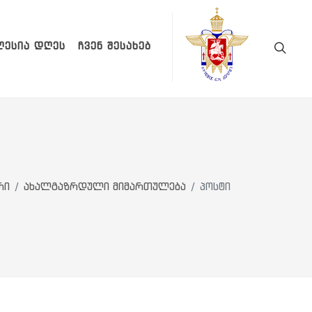
ᲚᲔᲡᲘᲐ ᲓᲦᲔᲡ
ᲩᲕᲔᲜ ᲨᲔᲡᲐᲮᲔᲑ
რი
ახალგაზრდული მიმართულება
პოსტი