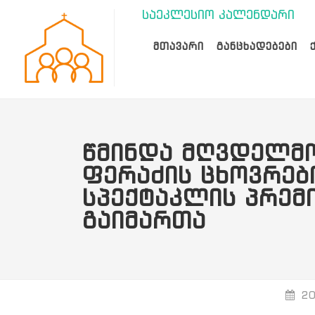
საეკლესიო კალენდარი
ᲛᲗᲐᲕᲐᲠᲘ
ᲒᲐᲜᲪᲮᲐᲓᲔᲑᲔᲑᲘ
ᲬᲛᲘᲜᲓᲐ ᲛᲦᲕᲓᲔᲚᲛ
ᲤᲔᲠᲐᲫᲘᲡ ᲪᲮᲝᲕᲠᲔᲑ
ᲡᲞᲔᲥᲢᲐᲙᲚᲘᲡ ᲞᲠᲔᲛᲘ
ᲒᲐᲘᲛᲐᲠᲗᲐ
20