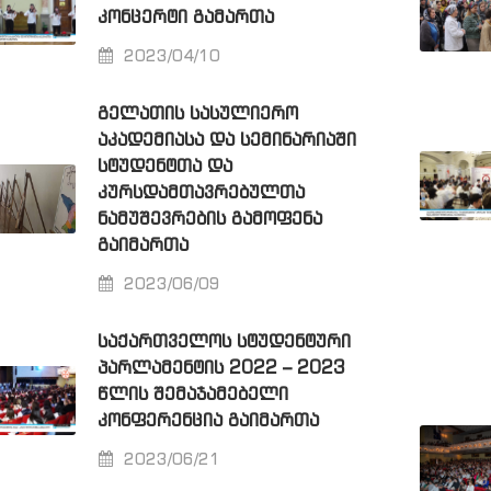
ᲙᲝᲜᲪᲔᲠᲢᲘ ᲒᲐᲛᲐᲠᲗᲐ
2023/04/10
ᲒᲔᲚᲐᲗᲘᲡ ᲡᲐᲡᲣᲚᲘᲔᲠᲝ
ᲐᲙᲐᲓᲔᲛᲘᲐᲡᲐ ᲓᲐ ᲡᲔᲛᲘᲜᲐᲠᲘᲐᲨᲘ
ᲡᲢᲣᲓᲔᲜᲢᲗᲐ ᲓᲐ
ᲙᲣᲠᲡᲓᲐᲛᲗᲐᲕᲠᲔᲑᲣᲚᲗᲐ
ᲜᲐᲛᲣᲨᲔᲕᲠᲔᲑᲘᲡ ᲒᲐᲛᲝᲤᲔᲜᲐ
ᲒᲐᲘᲛᲐᲠᲗᲐ
2023/06/09
ᲡᲐᲥᲐᲠᲗᲕᲔᲚᲝᲡ ᲡᲢᲣᲓᲔᲜᲢᲣᲠᲘ
ᲞᲐᲠᲚᲐᲛᲔᲜᲢᲘᲡ 2022 – 2023
ᲬᲚᲘᲡ ᲨᲔᲛᲐᲯᲐᲛᲔᲑᲔᲚᲘ
ᲙᲝᲜᲤᲔᲠᲔᲜᲪᲘᲐ ᲒᲐᲘᲛᲐᲠᲗᲐ
2023/06/21