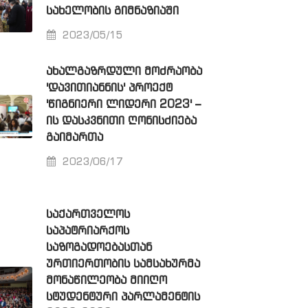
ᲡᲐᲮᲔᲚᲝᲑᲘᲡ ᲒᲘᲛᲜᲐᲖᲘᲐᲨᲘ
2023/05/15
ᲐᲮᲐᲚᲒᲐᲖᲠᲓᲣᲚᲘ ᲛᲝᲫᲠᲐᲝᲑᲐ
'ᲓᲐᲕᲘᲗᲘᲐᲜᲜᲘᲡ' ᲞᲠᲝᲔᲥᲢ
'ᲬᲘᲒᲜᲘᲔᲠᲘ ᲚᲘᲓᲔᲠᲘ 2023' –
ᲘᲡ ᲓᲐᲡᲙᲕᲜᲘᲗᲘ ᲦᲝᲜᲘᲡᲫᲘᲔᲑᲐ
ᲒᲐᲘᲛᲐᲠᲗᲐ
2023/06/17
ᲡᲐᲥᲐᲠᲗᲕᲔᲚᲝᲡ
ᲡᲐᲞᲐᲢᲠᲘᲐᲠᲥᲝᲡ
ᲡᲐᲖᲝᲒᲐᲓᲝᲔᲑᲐᲡᲗᲐᲜ
ᲣᲠᲗᲘᲔᲠᲗᲝᲑᲘᲡ ᲡᲐᲛᲡᲐᲮᲣᲠᲛᲐ
ᲛᲝᲜᲐᲬᲘᲚᲔᲝᲑᲐ ᲛᲘᲘᲦᲝ
ᲡᲢᲣᲓᲔᲜᲢᲣᲠᲘ ᲞᲐᲠᲚᲐᲛᲔᲜᲢᲘᲡ