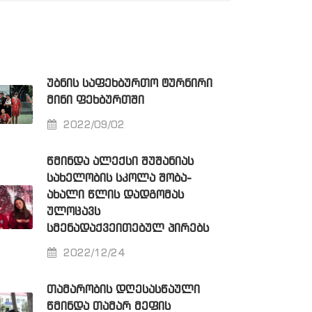
ᲣᲑᲜᲘᲡ ᲡᲐᲤᲔᲮᲑᲣᲠᲗᲝ ᲢᲣᲠᲜᲘᲠᲘ
ᲛᲘᲜᲘ ᲤᲔᲮᲑᲣᲠᲗᲨᲘ
2022/09/02
ᲬᲛᲘᲜᲓᲐ ᲐᲚᲔᲥᲡᲘ ᲨᲣᲨᲐᲜᲘᲐᲡ
ᲡᲐᲮᲔᲚᲝᲑᲘᲡ ᲡᲙᲝᲚᲐ ᲨᲝᲑᲐ-
ᲐᲮᲐᲚᲘ ᲬᲚᲘᲡ ᲓᲐᲓᲒᲝᲛᲐᲡ
ᲣᲚᲝᲪᲐᲕᲡ
ᲡᲛᲔᲜᲐᲓᲐᲥᲕᲔᲘᲗᲔᲑᲣᲚ ᲞᲘᲠᲔᲑᲡ
2022/12/24
ᲗᲐᲛᲐᲠᲝᲑᲘᲡ ᲓᲦᲔᲡᲐᲡᲬᲐᲣᲚᲘ
ᲬᲛᲘᲜᲓᲐ ᲗᲐᲛᲐᲠ ᲛᲔᲤᲘᲡ