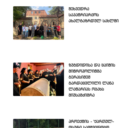
შეხვედრა
საპატრიარქოს
ახალგაზრდულ სახლში
ზუგდიდისა და ცაიშის
მიტროპოლიტმა
გერასიმემ
გარდაცვლილი ლანა
ლატარიას ოჯახს
მიუსამძიმრა
პროექტის - 'ქართულ-
ოსური სამშვიდობო