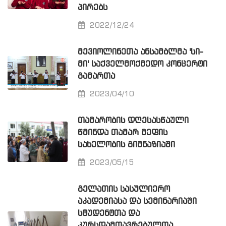
ᲞᲘᲠᲔᲑᲡ
2022/12/24
ᲛᲔᲕᲘᲝᲚᲘᲜᲔᲗᲐ ᲐᲜᲡᲐᲛᲑᲚᲛᲐ 'ᲡᲘ-
ᲛᲘ' ᲡᲐᲥᲕᲔᲚᲛᲝᲥᲛᲔᲓᲝ ᲙᲝᲜᲪᲔᲠᲢᲘ
ᲒᲐᲛᲐᲠᲗᲐ
2023/04/10
ᲗᲐᲛᲐᲠᲝᲑᲘᲡ ᲓᲦᲔᲡᲐᲡᲬᲐᲣᲚᲘ
ᲬᲛᲘᲜᲓᲐ ᲗᲐᲛᲐᲠ ᲛᲔᲤᲘᲡ
ᲡᲐᲮᲔᲚᲝᲑᲘᲡ ᲒᲘᲛᲜᲐᲖᲘᲐᲨᲘ
2023/05/15
ᲒᲔᲚᲐᲗᲘᲡ ᲡᲐᲡᲣᲚᲘᲔᲠᲝ
ᲐᲙᲐᲓᲔᲛᲘᲐᲡᲐ ᲓᲐ ᲡᲔᲛᲘᲜᲐᲠᲘᲐᲨᲘ
ᲡᲢᲣᲓᲔᲜᲢᲗᲐ ᲓᲐ
ᲙᲣᲠᲡᲓᲐᲛᲗᲐᲕᲠᲔᲑᲣᲚᲗᲐ