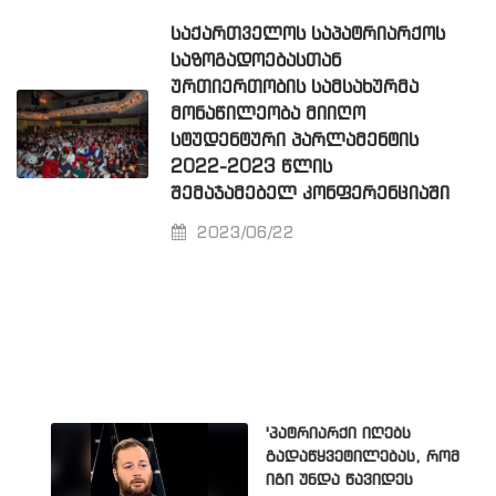
ᲡᲐᲥᲐᲠᲗᲕᲔᲚᲝᲡ ᲡᲐᲞᲐᲢᲠᲘᲐᲠᲥᲝᲡ
ᲡᲐᲖᲝᲒᲐᲓᲝᲔᲑᲐᲡᲗᲐᲜ
ᲣᲠᲗᲘᲔᲠᲗᲝᲑᲘᲡ ᲡᲐᲛᲡᲐᲮᲣᲠᲛᲐ
ᲛᲝᲜᲐᲬᲘᲚᲔᲝᲑᲐ ᲛᲘᲘᲦᲝ
ᲡᲢᲣᲓᲔᲜᲢᲣᲠᲘ ᲞᲐᲠᲚᲐᲛᲔᲜᲢᲘᲡ
2022-2023 ᲬᲚᲘᲡ
ᲨᲔᲛᲐᲯᲐᲛᲔᲑᲔᲚ ᲙᲝᲜᲤᲔᲠᲔᲜᲪᲘᲐᲨᲘ
2023/06/22
'პატრიარქი იღებს
გადაწყვეტილებას, რომ
იგი უნდა წავიდეს