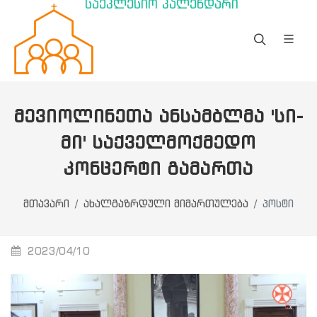
საეკლესიო კალენდარი
ᲛᲔᲕᲘᲝᲚᲘᲜᲔᲗᲐ ᲐᲜᲡᲐᲛᲑᲚᲛᲐ 'ᲡᲘ-
ᲛᲘ' ᲡᲐᲥᲕᲔᲚᲛᲝᲥᲛᲔᲓᲝ
ᲙᲝᲜᲪᲔᲠᲢᲘ ᲒᲐᲛᲐᲠᲗᲐ
მთავარი
ახალგაზრდული მიმართულება
პოსტი
2023/04/10