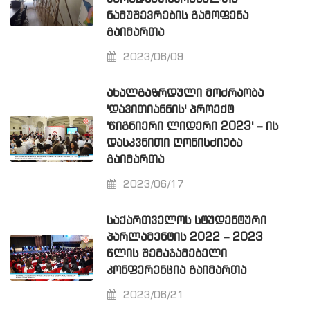
ᲜᲐᲛᲣᲨᲔᲕᲠᲔᲑᲘᲡ ᲒᲐᲛᲝᲤᲔᲜᲐ
ᲒᲐᲘᲛᲐᲠᲗᲐ
2023/06/09
ᲐᲮᲐᲚᲒᲐᲖᲠᲓᲣᲚᲘ ᲛᲝᲫᲠᲐᲝᲑᲐ
'ᲓᲐᲕᲘᲗᲘᲐᲜᲜᲘᲡ' ᲞᲠᲝᲔᲥᲢ
'ᲬᲘᲒᲜᲘᲔᲠᲘ ᲚᲘᲓᲔᲠᲘ 2023' – ᲘᲡ
ᲓᲐᲡᲙᲕᲜᲘᲗᲘ ᲦᲝᲜᲘᲡᲫᲘᲔᲑᲐ
ᲒᲐᲘᲛᲐᲠᲗᲐ
2023/06/17
ᲡᲐᲥᲐᲠᲗᲕᲔᲚᲝᲡ ᲡᲢᲣᲓᲔᲜᲢᲣᲠᲘ
ᲞᲐᲠᲚᲐᲛᲔᲜᲢᲘᲡ 2022 – 2023
ᲬᲚᲘᲡ ᲨᲔᲛᲐᲯᲐᲛᲔᲑᲔᲚᲘ
ᲙᲝᲜᲤᲔᲠᲔᲜᲪᲘᲐ ᲒᲐᲘᲛᲐᲠᲗᲐ
2023/06/21