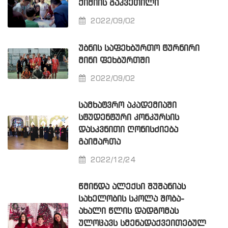
ᲥᲘᲛᲘᲘᲡ ᲒᲐᲙᲕᲔᲗᲘᲚᲘ
2022/09/02
ᲣᲑᲜᲘᲡ ᲡᲐᲤᲔᲮᲑᲣᲠᲗᲝ ᲢᲣᲠᲜᲘᲠᲘ
ᲛᲘᲜᲘ ᲤᲔᲮᲑᲣᲠᲗᲨᲘ
2022/09/02
ᲡᲐᲛᲮᲐᲢᲕᲠᲝ ᲐᲙᲐᲓᲔᲛᲘᲐᲨᲘ
ᲡᲢᲣᲓᲔᲜᲢᲣᲠᲘ ᲙᲝᲜᲙᲣᲠᲡᲘᲡ
ᲓᲐᲡᲙᲕᲜᲘᲗᲘ ᲦᲝᲜᲘᲡᲫᲘᲔᲑᲐ
ᲒᲐᲘᲛᲐᲠᲗᲐ
2022/12/24
ᲬᲛᲘᲜᲓᲐ ᲐᲚᲔᲥᲡᲘ ᲨᲣᲨᲐᲜᲘᲐᲡ
ᲡᲐᲮᲔᲚᲝᲑᲘᲡ ᲡᲙᲝᲚᲐ ᲨᲝᲑᲐ-
ᲐᲮᲐᲚᲘ ᲬᲚᲘᲡ ᲓᲐᲓᲒᲝᲛᲐᲡ
ᲣᲚᲝᲪᲐᲕᲡ ᲡᲛᲔᲜᲐᲓᲐᲥᲕᲔᲘᲗᲔᲑᲣᲚ