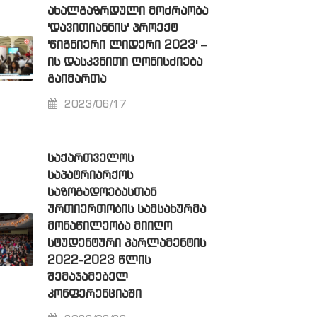
ᲐᲮᲐᲚᲒᲐᲖᲠᲓᲣᲚᲘ ᲛᲝᲫᲠᲐᲝᲑᲐ
'ᲓᲐᲕᲘᲗᲘᲐᲜᲜᲘᲡ' ᲞᲠᲝᲔᲥᲢ
'ᲬᲘᲒᲜᲘᲔᲠᲘ ᲚᲘᲓᲔᲠᲘ 2023' –
ᲘᲡ ᲓᲐᲡᲙᲕᲜᲘᲗᲘ ᲦᲝᲜᲘᲡᲫᲘᲔᲑᲐ
ᲒᲐᲘᲛᲐᲠᲗᲐ
2023/06/17
ᲡᲐᲥᲐᲠᲗᲕᲔᲚᲝᲡ
ᲡᲐᲞᲐᲢᲠᲘᲐᲠᲥᲝᲡ
ᲡᲐᲖᲝᲒᲐᲓᲝᲔᲑᲐᲡᲗᲐᲜ
ᲣᲠᲗᲘᲔᲠᲗᲝᲑᲘᲡ ᲡᲐᲛᲡᲐᲮᲣᲠᲛᲐ
ᲛᲝᲜᲐᲬᲘᲚᲔᲝᲑᲐ ᲛᲘᲘᲦᲝ
ᲡᲢᲣᲓᲔᲜᲢᲣᲠᲘ ᲞᲐᲠᲚᲐᲛᲔᲜᲢᲘᲡ
2022-2023 ᲬᲚᲘᲡ
ᲨᲔᲛᲐᲯᲐᲛᲔᲑᲔᲚ
ᲙᲝᲜᲤᲔᲠᲔᲜᲪᲘᲐᲨᲘ