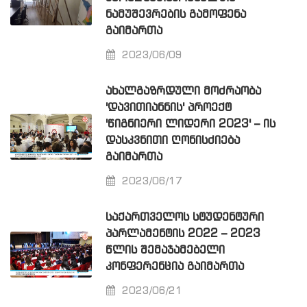
ᲜᲐᲛᲣᲨᲔᲕᲠᲔᲑᲘᲡ ᲒᲐᲛᲝᲤᲔᲜᲐ
ᲒᲐᲘᲛᲐᲠᲗᲐ
2023/06/09
ᲐᲮᲐᲚᲒᲐᲖᲠᲓᲣᲚᲘ ᲛᲝᲫᲠᲐᲝᲑᲐ
'ᲓᲐᲕᲘᲗᲘᲐᲜᲜᲘᲡ' ᲞᲠᲝᲔᲥᲢ
'ᲬᲘᲒᲜᲘᲔᲠᲘ ᲚᲘᲓᲔᲠᲘ 2023' – ᲘᲡ
ᲓᲐᲡᲙᲕᲜᲘᲗᲘ ᲦᲝᲜᲘᲡᲫᲘᲔᲑᲐ
ᲒᲐᲘᲛᲐᲠᲗᲐ
2023/06/17
ᲡᲐᲥᲐᲠᲗᲕᲔᲚᲝᲡ ᲡᲢᲣᲓᲔᲜᲢᲣᲠᲘ
ᲞᲐᲠᲚᲐᲛᲔᲜᲢᲘᲡ 2022 – 2023
ᲬᲚᲘᲡ ᲨᲔᲛᲐᲯᲐᲛᲔᲑᲔᲚᲘ
ᲙᲝᲜᲤᲔᲠᲔᲜᲪᲘᲐ ᲒᲐᲘᲛᲐᲠᲗᲐ
2023/06/21