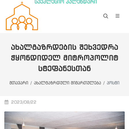
საეკლესიო კალენდარი
ᲐᲮᲐᲚᲒᲐᲖᲠᲓᲔᲑᲘᲡ ᲨᲔᲮᲕᲔᲓᲠᲐ
ᲭᲧᲝᲜᲓᲘᲓᲔᲚ ᲛᲘᲢᲠᲝᲞᲝᲚᲘᲢ
ᲡᲢᲔᲤᲐᲜᲔᲡᲗᲐᲜ
მთავარი
ახალგაზრდული მიმართულება
პოსტი
2023/08/22