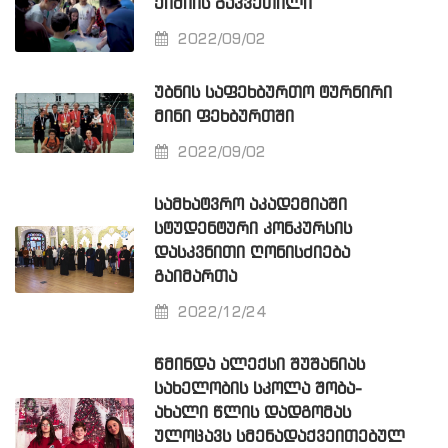
ᲥᲘᲛᲘᲘᲡ ᲒᲐᲙᲕᲔᲗᲘᲚᲘ
2022/09/02
ᲣᲑᲜᲘᲡ ᲡᲐᲤᲔᲮᲑᲣᲠᲗᲝ ᲢᲣᲠᲜᲘᲠᲘ
ᲛᲘᲜᲘ ᲤᲔᲮᲑᲣᲠᲗᲨᲘ
2022/09/02
ᲡᲐᲛᲮᲐᲢᲕᲠᲝ ᲐᲙᲐᲓᲔᲛᲘᲐᲨᲘ
ᲡᲢᲣᲓᲔᲜᲢᲣᲠᲘ ᲙᲝᲜᲙᲣᲠᲡᲘᲡ
ᲓᲐᲡᲙᲕᲜᲘᲗᲘ ᲦᲝᲜᲘᲡᲫᲘᲔᲑᲐ
ᲒᲐᲘᲛᲐᲠᲗᲐ
2022/12/24
ᲬᲛᲘᲜᲓᲐ ᲐᲚᲔᲥᲡᲘ ᲨᲣᲨᲐᲜᲘᲐᲡ
ᲡᲐᲮᲔᲚᲝᲑᲘᲡ ᲡᲙᲝᲚᲐ ᲨᲝᲑᲐ-
ᲐᲮᲐᲚᲘ ᲬᲚᲘᲡ ᲓᲐᲓᲒᲝᲛᲐᲡ
ᲣᲚᲝᲪᲐᲕᲡ ᲡᲛᲔᲜᲐᲓᲐᲥᲕᲔᲘᲗᲔᲑᲣᲚ