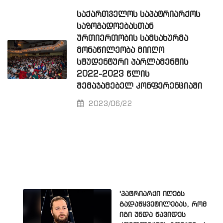
ᲡᲐᲥᲐᲠᲗᲕᲔᲚᲝᲡ ᲡᲐᲞᲐᲢᲠᲘᲐᲠᲥᲝᲡ
ᲡᲐᲖᲝᲒᲐᲓᲝᲔᲑᲐᲡᲗᲐᲜ
ᲣᲠᲗᲘᲔᲠᲗᲝᲑᲘᲡ ᲡᲐᲛᲡᲐᲮᲣᲠᲛᲐ
ᲛᲝᲜᲐᲬᲘᲚᲔᲝᲑᲐ ᲛᲘᲘᲦᲝ
ᲡᲢᲣᲓᲔᲜᲢᲣᲠᲘ ᲞᲐᲠᲚᲐᲛᲔᲜᲢᲘᲡ
2022-2023 ᲬᲚᲘᲡ
ᲨᲔᲛᲐᲯᲐᲛᲔᲑᲔᲚ ᲙᲝᲜᲤᲔᲠᲔᲜᲪᲘᲐᲨᲘ
2023/06/22
'პატრიარქი იღებს
გადაწყვეტილებას, რომ
იგი უნდა წავიდეს