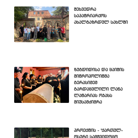
შეხვედრა
საპატრიარქოს
ახალგაზრდულ სახლში
ზუგდიდისა და ცაიშის
მიტროპოლიტმა
გერასიმემ
გარდაცვლილი ლანა
ლატარიას ოჯახს
მიუსამძიმრა
პროექტის - 'ქართულ-
ოსური სამშვიდობო