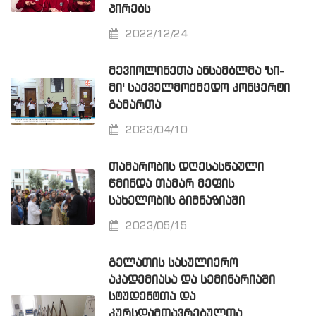
ᲞᲘᲠᲔᲑᲡ
2022/12/24
ᲛᲔᲕᲘᲝᲚᲘᲜᲔᲗᲐ ᲐᲜᲡᲐᲛᲑᲚᲛᲐ 'ᲡᲘ-
ᲛᲘ' ᲡᲐᲥᲕᲔᲚᲛᲝᲥᲛᲔᲓᲝ ᲙᲝᲜᲪᲔᲠᲢᲘ
ᲒᲐᲛᲐᲠᲗᲐ
2023/04/10
ᲗᲐᲛᲐᲠᲝᲑᲘᲡ ᲓᲦᲔᲡᲐᲡᲬᲐᲣᲚᲘ
ᲬᲛᲘᲜᲓᲐ ᲗᲐᲛᲐᲠ ᲛᲔᲤᲘᲡ
ᲡᲐᲮᲔᲚᲝᲑᲘᲡ ᲒᲘᲛᲜᲐᲖᲘᲐᲨᲘ
2023/05/15
ᲒᲔᲚᲐᲗᲘᲡ ᲡᲐᲡᲣᲚᲘᲔᲠᲝ
ᲐᲙᲐᲓᲔᲛᲘᲐᲡᲐ ᲓᲐ ᲡᲔᲛᲘᲜᲐᲠᲘᲐᲨᲘ
ᲡᲢᲣᲓᲔᲜᲢᲗᲐ ᲓᲐ
ᲙᲣᲠᲡᲓᲐᲛᲗᲐᲕᲠᲔᲑᲣᲚᲗᲐ