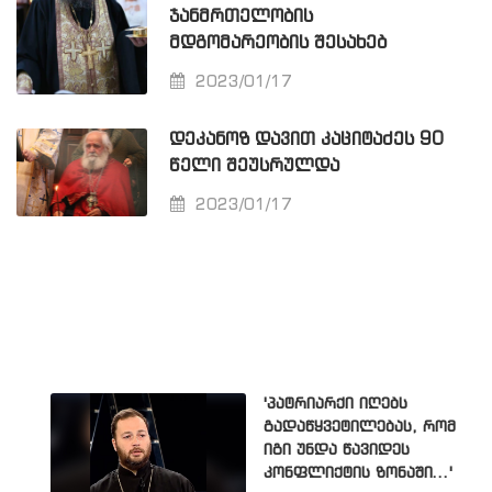
ᲯᲐᲜᲛᲠᲗᲔᲚᲝᲑᲘᲡ
ᲛᲓᲒᲝᲛᲐᲠᲔᲝᲑᲘᲡ ᲨᲔᲡᲐᲮᲔᲑ
2023/01/17
ᲓᲔᲙᲐᲜᲝᲖ ᲓᲐᲕᲘᲗ ᲙᲐᲪᲘᲢᲐᲫᲔᲡ 90
ᲬᲔᲚᲘ ᲨᲔᲣᲡᲠᲣᲚᲓᲐ
2023/01/17
'პატრიარქი იღებს
გადაწყვეტილებას, რომ
იგი უნდა წავიდეს
კონფლიქტის ზონაში...'