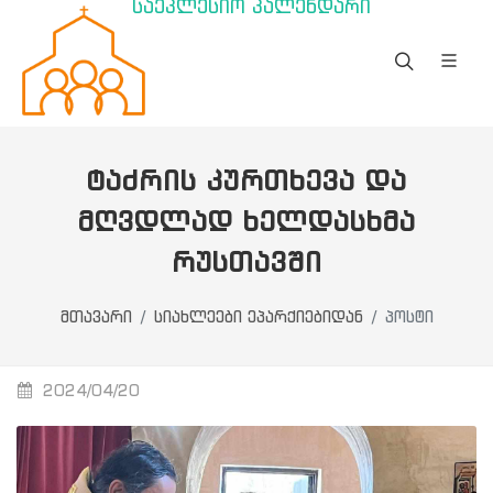
საეკლესიო კალენდარი
ᲢᲐᲫᲠᲘᲡ ᲙᲣᲠᲗᲮᲔᲕᲐ ᲓᲐ
ᲛᲦᲕᲓᲚᲐᲓ ᲮᲔᲚᲓᲐᲡᲮᲛᲐ
ᲠᲣᲡᲗᲐᲕᲨᲘ
მთავარი
სიახლეები ეპარქიებიდან
პოსტი
2024/04/20