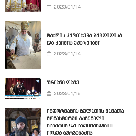
2023/01/14
ᲢᲐᲫᲠᲘᲡ ᲙᲣᲠᲗᲮᲔᲕᲐ ᲖᲣᲒᲓᲘᲓᲘᲡᲐ
ᲓᲐ ᲪᲐᲘᲨᲘᲡ ᲔᲞᲐᲠᲥᲘᲐᲨᲘ
2023/01/14
'ᲛᲖᲘᲐᲜᲘ ᲦᲐᲛᲔ'
2023/01/16
ᲘᲜᲤᲝᲠᲛᲐᲪᲘᲐ ᲒᲔᲚᲐᲗᲘᲡ ᲛᲐᲛᲐᲗᲐ
ᲛᲝᲜᲐᲡᲢᲔᲠᲨᲘ ᲒᲐᲩᲔᲜᲘᲚᲘ
ᲮᲐᲜᲫᲠᲘᲡ ᲓᲐ ᲐᲠᲥᲘᲛᲐᲜᲓᲠᲘᲢ
ᲘᲝᲡᲔᲑ ᲑᲣᲠᲯᲐᲜᲐᲫᲘᲡ