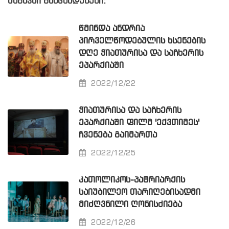
მსგავსი განცხადებები:
ᲬᲛᲘᲜᲓᲐ ᲐᲜᲓᲠᲘᲐ
ᲞᲘᲠᲕᲔᲚᲬᲝᲓᲔᲑᲣᲚᲘᲡ ᲮᲡᲔᲜᲔᲑᲘᲡ
ᲓᲦᲔ ᲭᲘᲐᲗᲣᲠᲘᲡᲐ ᲓᲐ ᲡᲐᲩᲮᲔᲠᲘᲡ
ᲔᲞᲐᲠᲥᲘᲐᲨᲘ
2022/12/22
ᲭᲘᲐᲗᲣᲠᲘᲡᲐ ᲓᲐ ᲡᲐᲩᲮᲔᲠᲘᲡ
ᲔᲞᲐᲠᲥᲘᲐᲨᲘ ᲤᲘᲚᲛ 'ᲔᲥᲕᲗᲘᲛᲔᲡ'
ᲩᲕᲔᲜᲔᲑᲐ ᲒᲐᲘᲛᲐᲠᲗᲐ
2022/12/25
ᲙᲐᲗᲝᲚᲘᲙᲝᲡ-ᲞᲐᲢᲠᲘᲐᲠᲥᲘᲡ
ᲡᲐᲘᲣᲑᲘᲚᲔᲝ ᲗᲐᲠᲘᲦᲔᲑᲘᲡᲐᲓᲛᲘ
ᲛᲘᲫᲦᲕᲜᲘᲚᲘ ᲦᲝᲜᲘᲡᲫᲘᲔᲑᲐ
2022/12/26