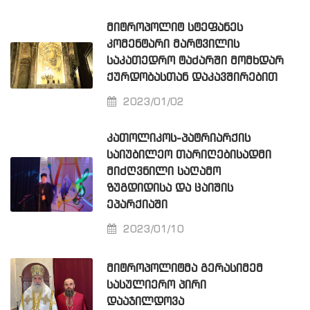
ᲛᲘᲢᲠᲝᲞᲝᲚᲘᲢ ᲡᲢᲔᲤᲐᲜᲔᲡ
ᲙᲝᲛᲔᲜᲢᲐᲠᲘ ᲛᲐᲠᲢᲕᲘᲚᲘᲡ
ᲡᲐᲙᲐᲗᲔᲓᲠᲝ ᲢᲐᲫᲐᲠᲨᲘ ᲛᲝᲛᲮᲓᲐᲠ
ᲥᲣᲠᲓᲝᲑᲐᲡᲗᲐᲜ ᲓᲐᲙᲐᲕᲨᲘᲠᲔᲑᲘᲗ
2023/01/02
ᲙᲐᲗᲝᲚᲘᲙᲝᲡ-ᲞᲐᲢᲠᲘᲐᲠᲥᲘᲡ
ᲡᲐᲘᲣᲑᲘᲚᲔᲝ ᲗᲐᲠᲘᲦᲔᲑᲘᲡᲐᲓᲛᲘ
ᲛᲘᲫᲦᲕᲜᲘᲚᲘ ᲡᲐᲦᲐᲛᲝ
ᲖᲣᲒᲓᲘᲓᲘᲡᲐ ᲓᲐ ᲪᲐᲘᲨᲘᲡ
ᲔᲞᲐᲠᲥᲘᲐᲨᲘ
2023/01/10
ᲛᲘᲢᲠᲝᲞᲝᲚᲘᲢᲛᲐ ᲒᲔᲠᲐᲡᲘᲛᲔᲛ
ᲡᲐᲡᲣᲚᲘᲔᲠᲝ ᲞᲘᲠᲘ
ᲓᲐᲐᲯᲘᲚᲓᲝᲕᲐ