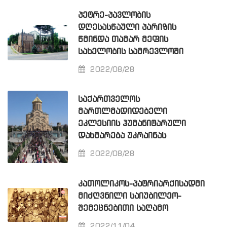
ᲞᲔᲢᲠᲔ-ᲞᲐᲕᲚᲝᲑᲘᲡ
ᲓᲦᲔᲡᲐᲡᲬᲐᲣᲚᲘ ᲞᲐᲠᲘᲖᲘᲡ
ᲬᲛᲘᲜᲓᲐ ᲗᲐᲛᲐᲠ ᲛᲔᲤᲘᲡ
ᲡᲐᲮᲔᲚᲝᲑᲘᲡ ᲡᲐᲛᲠᲔᲕᲚᲝᲨᲘ
2022/08/28
ᲡᲐᲥᲐᲠᲗᲕᲔᲚᲝᲡ
ᲛᲐᲠᲗᲚᲛᲐᲓᲘᲓᲔᲑᲔᲚᲘ
ᲔᲙᲚᲔᲡᲘᲘᲡ ᲰᲣᲛᲐᲜᲘᲢᲐᲠᲣᲚᲘ
ᲓᲐᲮᲛᲐᲠᲔᲑᲐ ᲣᲙᲠᲐᲘᲜᲐᲡ
2022/08/28
ᲙᲐᲗᲝᲚᲘᲙᲝᲡ-ᲞᲐᲢᲠᲘᲐᲠᲥᲘᲡᲐᲓᲛᲘ
ᲛᲘᲫᲦᲕᲜᲘᲚᲘ ᲡᲐᲘᲣᲑᲘᲚᲔᲝ-
ᲨᲔᲛᲔᲪᲜᲔᲑᲘᲗᲘ ᲡᲐᲦᲐᲛᲝ
2022/11/04