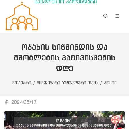
საეკლესიო კალენდარი
ᲝᲯᲐᲮᲘᲡ ᲡᲘᲬᲛᲘᲜᲓᲘᲡ ᲓᲐ
ᲛᲨᲝᲑᲚᲔᲑᲘᲡ ᲞᲐᲢᲘᲕᲘᲡᲪᲔᲛᲘᲡ
ᲓᲦᲔ
მთავარი
მიმდინარე აქტუალური თემა
პოსტი
2024/05/17