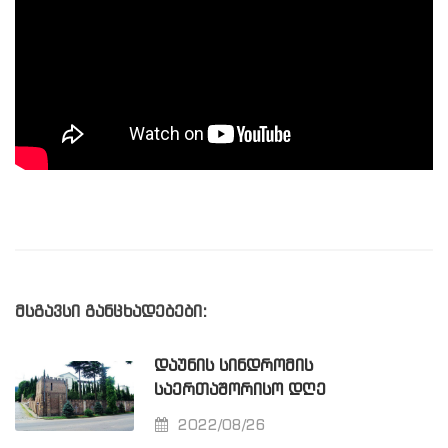
მსგავსი განცხადებები:
ᲓᲐᲣᲜᲘᲡ ᲡᲘᲜᲓᲠᲝᲛᲘᲡ
ᲡᲐᲔᲠᲗᲐᲨᲝᲠᲘᲡᲝ ᲓᲦᲔ
2022/08/26