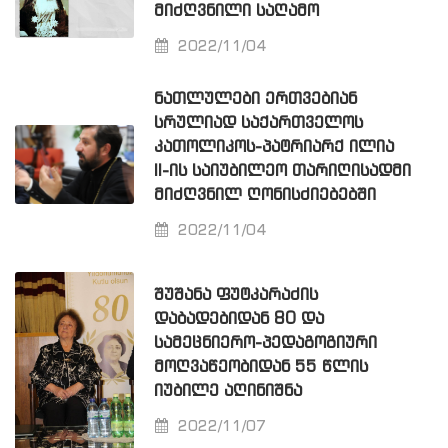
ᲛᲘᲫᲦᲕᲜᲘᲚᲘ ᲡᲐᲦᲐᲛᲝ
2022/11/04
ᲜᲐᲗᲚᲣᲚᲔᲑᲘ ᲔᲠᲗᲕᲔᲑᲘᲐᲜ
ᲡᲠᲣᲚᲘᲐᲓ ᲡᲐᲥᲐᲠᲗᲕᲔᲚᲝᲡ
ᲙᲐᲗᲝᲚᲘᲙᲝᲡ-ᲞᲐᲢᲠᲘᲐᲠᲥ ᲘᲚᲘᲐ
II-ᲘᲡ ᲡᲐᲘᲣᲑᲘᲚᲔᲝ ᲗᲐᲠᲘᲦᲘᲡᲐᲓᲛᲘ
ᲛᲘᲫᲦᲕᲜᲘᲚ ᲦᲝᲜᲘᲡᲫᲘᲔᲑᲔᲑᲨᲘ
2022/11/04
ᲨᲣᲨᲐᲜᲐ ᲤᲣᲢᲙᲐᲠᲐᲫᲘᲡ
ᲓᲐᲑᲐᲓᲔᲑᲘᲓᲐᲜ 80 ᲓᲐ
ᲡᲐᲛᲔᲪᲜᲘᲔᲠᲝ-ᲞᲔᲓᲐᲒᲝᲒᲘᲣᲠᲘ
ᲛᲝᲦᲕᲐᲬᲔᲝᲑᲘᲓᲐᲜ 55 ᲬᲚᲘᲡ
ᲘᲣᲑᲘᲚᲔ ᲐᲦᲘᲜᲘᲨᲜᲐ
2022/11/07