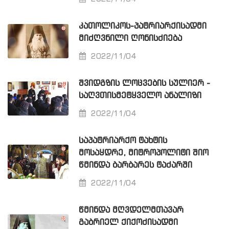
ᲙᲐᲗᲝᲚᲘᲙᲝᲡ-ᲞᲐᲢᲠᲘᲐᲠᲥᲘᲡᲐᲓᲛᲘ
ᲛᲘᲫᲦᲕᲜᲘᲚᲘ ᲦᲝᲜᲘᲡᲫᲘᲔᲑᲐ
2022/11/04
ᲨᲕᲘᲓᲒᲖᲘᲡ ᲚᲝᲪᲕᲔᲑᲘᲡ ᲡᲣᲚᲘᲔᲠ -
ᲡᲐᲦᲕᲗᲘᲡᲛᲔᲢᲧᲕᲔᲚᲝ ᲐᲜᲐᲚᲘᲖᲘ
2022/11/04
ᲡᲐᲞᲐᲢᲠᲘᲐᲠᲥᲝ ᲢᲐᲮᲢᲘᲡ
ᲛᲝᲡᲐᲧᲓᲠᲔ, ᲛᲘᲢᲠᲝᲞᲝᲚᲘᲢᲘ ᲨᲘᲝ
ᲬᲛᲘᲜᲓᲐ ᲑᲐᲠᲑᲐᲠᲔᲡ ᲢᲐᲫᲐᲠᲨᲘ
2022/11/04
ᲬᲛᲘᲜᲓᲐ ᲛᲦᲕᲓᲔᲚᲛᲗᲐᲕᲐᲠ
ᲒᲐᲑᲠᲘᲔᲚ ᲥᲘᲥᲝᲫᲘᲡᲐᲓᲛᲘ