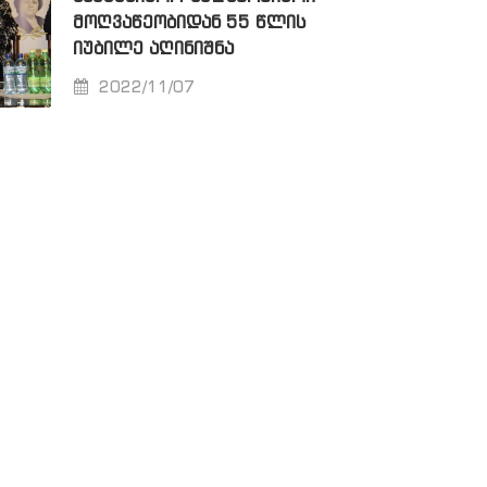
ᲛᲝᲦᲕᲐᲬᲔᲝᲑᲘᲓᲐᲜ 55 ᲬᲚᲘᲡ
ᲘᲣᲑᲘᲚᲔ ᲐᲦᲘᲜᲘᲨᲜᲐ
2022/11/07