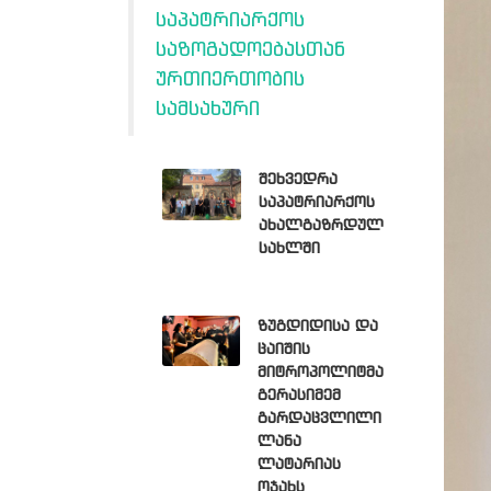
საპატრიარქოს
საზოგადოებასთან
ურთიერთობის
სამსახური
შეხვედრა
საპატრიარქოს
ახალგაზრდულ
სახლში
ზუგდიდისა და
ცაიშის
მიტროპოლიტმა
გერასიმემ
გარდაცვლილი
ლანა
ლატარიას
ოჯახს