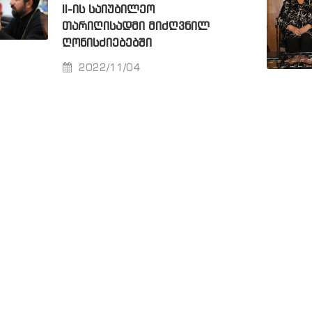
II-ᲘᲡ ᲡᲐᲘᲣᲑᲘᲚᲔᲝ
ᲗᲐᲠᲘᲦᲘᲡᲐᲓᲛᲘ ᲛᲘᲫᲦᲕᲜᲘᲚ
ᲦᲝᲜᲘᲡᲫᲘᲔᲑᲔᲑᲨᲘ
2022/11/04