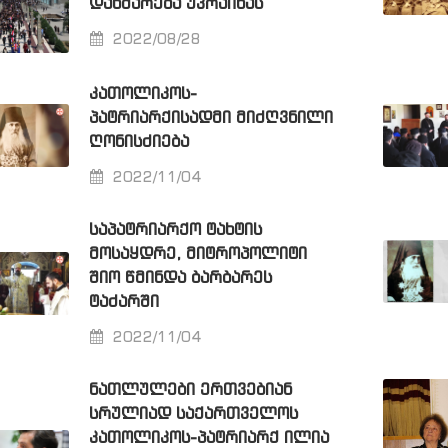
ᲓᲐᲮᲛᲐᲠᲔᲑᲐ ᲣᲙᲠᲐᲘᲜᲐᲡ
2022/08/28
ᲙᲐᲗᲝᲚᲘᲙᲝᲡ-
ᲞᲐᲢᲠᲘᲐᲠᲥᲘᲡᲐᲓᲛᲘ ᲛᲘᲫᲦᲕᲜᲘᲚᲘ
ᲦᲝᲜᲘᲡᲫᲘᲔᲑᲐ
2022/11/04
ᲡᲐᲞᲐᲢᲠᲘᲐᲠᲥᲝ ᲢᲐᲮᲢᲘᲡ
ᲛᲝᲡᲐᲧᲓᲠᲔ, ᲛᲘᲢᲠᲝᲞᲝᲚᲘᲢᲘ
ᲨᲘᲝ ᲬᲛᲘᲜᲓᲐ ᲑᲐᲠᲑᲐᲠᲔᲡ
ᲢᲐᲫᲐᲠᲨᲘ
2022/11/04
ᲜᲐᲗᲚᲣᲚᲔᲑᲘ ᲔᲠᲗᲕᲔᲑᲘᲐᲜ
ᲡᲠᲣᲚᲘᲐᲓ ᲡᲐᲥᲐᲠᲗᲕᲔᲚᲝᲡ
ᲙᲐᲗᲝᲚᲘᲙᲝᲡ-ᲞᲐᲢᲠᲘᲐᲠᲥ ᲘᲚᲘᲐ