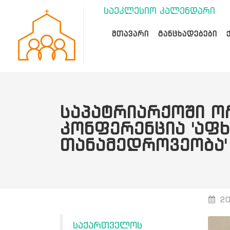
საეკლესიო კალენდარი
ᲛᲗᲐᲕᲐᲠᲘ
ᲒᲐᲜᲪᲮᲐᲓᲔᲑᲔᲑᲘ
ᲡᲐᲞᲐᲢᲠᲘᲐᲠᲥᲝᲨᲘ Ო
ᲙᲝᲜᲤᲔᲠᲔᲜᲪᲘᲐ 'ᲐᲤᲮ
ᲗᲐᲜᲐᲛᲔᲓᲠᲝᲕᲔᲝᲑᲐ'
20
საქართველოს