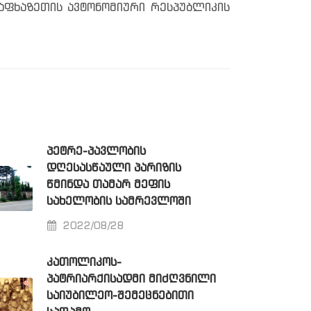
აფხაზეთის ავტონომიური რესპუბლიკის
ᲞᲔᲢᲠᲔ-ᲞᲐᲕᲚᲝᲑᲘᲡ
ᲓᲦᲔᲡᲐᲡᲬᲐᲣᲚᲘ ᲞᲐᲠᲘᲖᲘᲡ
ᲬᲛᲘᲜᲓᲐ ᲗᲐᲛᲐᲠ ᲛᲔᲤᲘᲡ
ᲡᲐᲮᲔᲚᲝᲑᲘᲡ ᲡᲐᲛᲠᲔᲕᲚᲝᲨᲘ
2022/08/28
ᲙᲐᲗᲝᲚᲘᲙᲝᲡ-
ᲞᲐᲢᲠᲘᲐᲠᲥᲘᲡᲐᲓᲛᲘ ᲛᲘᲫᲦᲕᲜᲘᲚᲘ
ᲡᲐᲘᲣᲑᲘᲚᲔᲝ-ᲨᲔᲛᲔᲪᲜᲔᲑᲘᲗᲘ