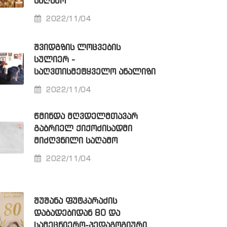
ᲡᲐᲦᲐᲛᲝ
2022/11/04
ᲨᲕᲘᲓᲒᲖᲘᲡ ᲚᲝᲪᲕᲔᲑᲘᲡ
ᲡᲣᲚᲘᲔᲠ -
ᲡᲐᲦᲕᲗᲘᲡᲛᲔᲢᲧᲕᲔᲚᲝ ᲐᲜᲐᲚᲘᲖᲘ
2022/11/04
ᲬᲛᲘᲜᲓᲐ ᲛᲦᲕᲓᲔᲚᲛᲗᲐᲕᲐᲠ
ᲒᲐᲑᲠᲘᲔᲚ ᲥᲘᲥᲝᲫᲘᲡᲐᲓᲛᲘ
ᲛᲘᲫᲦᲕᲜᲘᲚᲘ ᲡᲐᲦᲐᲛᲝ
2022/11/04
ᲨᲣᲨᲐᲜᲐ ᲤᲣᲢᲙᲐᲠᲐᲫᲘᲡ
ᲓᲐᲑᲐᲓᲔᲑᲘᲓᲐᲜ 80 ᲓᲐ
ᲡᲐᲛᲔᲪᲜᲘᲔᲠᲝ-ᲞᲔᲓᲐᲒᲝᲒᲘᲣᲠᲘ