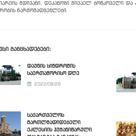
იარქის მდივანი, დეკანოზი მიქაელ ბოტკოველი და 
რობის წარმომადგენლები.
ვსი განცხადებები:
ᲓᲐᲣᲜᲘᲡ ᲡᲘᲜᲓᲠᲝᲛᲘᲡ
ᲡᲐᲔᲠᲗᲐᲨᲝᲠᲘᲡᲝ ᲓᲦᲔ
2022/08/26
ᲡᲐᲥᲐᲠᲗᲕᲔᲚᲝᲡ
ᲛᲐᲠᲗᲚᲛᲐᲓᲘᲓᲔᲑᲔᲚᲘ
ᲔᲙᲚᲔᲡᲘᲘᲡ ᲰᲣᲛᲐᲜᲘᲢᲐᲠᲣᲚᲘ