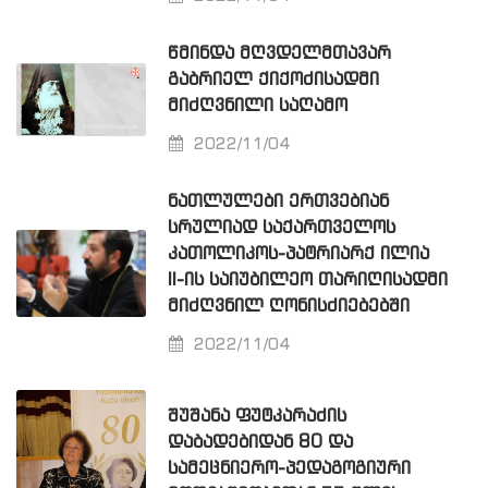
ᲬᲛᲘᲜᲓᲐ ᲛᲦᲕᲓᲔᲚᲛᲗᲐᲕᲐᲠ
ᲒᲐᲑᲠᲘᲔᲚ ᲥᲘᲥᲝᲫᲘᲡᲐᲓᲛᲘ
ᲛᲘᲫᲦᲕᲜᲘᲚᲘ ᲡᲐᲦᲐᲛᲝ
2022/11/04
ᲜᲐᲗᲚᲣᲚᲔᲑᲘ ᲔᲠᲗᲕᲔᲑᲘᲐᲜ
ᲡᲠᲣᲚᲘᲐᲓ ᲡᲐᲥᲐᲠᲗᲕᲔᲚᲝᲡ
ᲙᲐᲗᲝᲚᲘᲙᲝᲡ-ᲞᲐᲢᲠᲘᲐᲠᲥ ᲘᲚᲘᲐ
II-ᲘᲡ ᲡᲐᲘᲣᲑᲘᲚᲔᲝ ᲗᲐᲠᲘᲦᲘᲡᲐᲓᲛᲘ
ᲛᲘᲫᲦᲕᲜᲘᲚ ᲦᲝᲜᲘᲡᲫᲘᲔᲑᲔᲑᲨᲘ
2022/11/04
ᲨᲣᲨᲐᲜᲐ ᲤᲣᲢᲙᲐᲠᲐᲫᲘᲡ
ᲓᲐᲑᲐᲓᲔᲑᲘᲓᲐᲜ 80 ᲓᲐ
ᲡᲐᲛᲔᲪᲜᲘᲔᲠᲝ-ᲞᲔᲓᲐᲒᲝᲒᲘᲣᲠᲘ