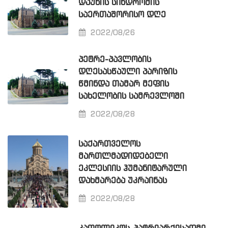
ᲓᲐᲣᲜᲘᲡ ᲡᲘᲜᲓᲠᲝᲛᲘᲡ
ᲡᲐᲔᲠᲗᲐᲨᲝᲠᲘᲡᲝ ᲓᲦᲔ
2022/08/26
ᲞᲔᲢᲠᲔ-ᲞᲐᲕᲚᲝᲑᲘᲡ
ᲓᲦᲔᲡᲐᲡᲬᲐᲣᲚᲘ ᲞᲐᲠᲘᲖᲘᲡ
ᲬᲛᲘᲜᲓᲐ ᲗᲐᲛᲐᲠ ᲛᲔᲤᲘᲡ
ᲡᲐᲮᲔᲚᲝᲑᲘᲡ ᲡᲐᲛᲠᲔᲕᲚᲝᲨᲘ
2022/08/28
ᲡᲐᲥᲐᲠᲗᲕᲔᲚᲝᲡ
ᲛᲐᲠᲗᲚᲛᲐᲓᲘᲓᲔᲑᲔᲚᲘ
ᲔᲙᲚᲔᲡᲘᲘᲡ ᲰᲣᲛᲐᲜᲘᲢᲐᲠᲣᲚᲘ
ᲓᲐᲮᲛᲐᲠᲔᲑᲐ ᲣᲙᲠᲐᲘᲜᲐᲡ
2022/08/28