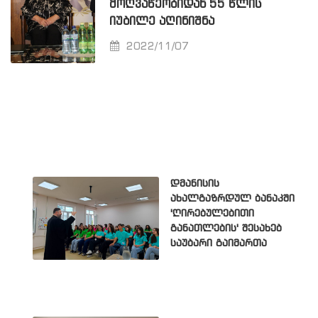
ᲛᲝᲦᲕᲐᲬᲔᲝᲑᲘᲓᲐᲜ 55 ᲬᲚᲘᲡ
ᲘᲣᲑᲘᲚᲔ ᲐᲦᲘᲜᲘᲨᲜᲐ
2022/11/07
დმანისის
ახალგაზრდულ ბანაკში
'ღირებულებითი
განათლების' შესახებ
საუბარი გაიმართა