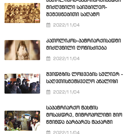
ᲙᲐᲗᲝᲚᲘᲙᲝᲡ-ᲞᲐᲢᲠᲘᲐᲠᲥᲘᲡᲐᲓᲛᲘ
ᲛᲘᲫᲦᲕᲜᲘᲚᲘ ᲡᲐᲘᲣᲑᲘᲚᲔᲝ-
ᲨᲔᲛᲔᲪᲜᲔᲑᲘᲗᲘ ᲡᲐᲦᲐᲛᲝ
2022/11/04
ᲙᲐᲗᲝᲚᲘᲙᲝᲡ-ᲞᲐᲢᲠᲘᲐᲠᲥᲘᲡᲐᲓᲛᲘ
ᲛᲘᲫᲦᲕᲜᲘᲚᲘ ᲦᲝᲜᲘᲡᲫᲘᲔᲑᲐ
2022/11/04
ᲨᲕᲘᲓᲒᲖᲘᲡ ᲚᲝᲪᲕᲔᲑᲘᲡ ᲡᲣᲚᲘᲔᲠ -
ᲡᲐᲦᲕᲗᲘᲡᲛᲔᲢᲧᲕᲔᲚᲝ ᲐᲜᲐᲚᲘᲖᲘ
2022/11/04
ᲡᲐᲞᲐᲢᲠᲘᲐᲠᲥᲝ ᲢᲐᲮᲢᲘᲡ
ᲛᲝᲡᲐᲧᲓᲠᲔ, ᲛᲘᲢᲠᲝᲞᲝᲚᲘᲢᲘ ᲨᲘᲝ
ᲬᲛᲘᲜᲓᲐ ᲑᲐᲠᲑᲐᲠᲔᲡ ᲢᲐᲫᲐᲠᲨᲘ
2022/11/04