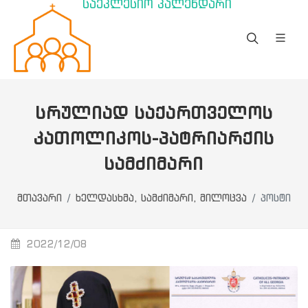
საეკლესიო კალენდარი
ᲡᲠᲣᲚᲘᲐᲓ ᲡᲐᲥᲐᲠᲗᲕᲔᲚᲝᲡ
ᲙᲐᲗᲝᲚᲘᲙᲝᲡ-ᲞᲐᲢᲠᲘᲐᲠᲥᲘᲡ
ᲡᲐᲛᲫᲘᲛᲐᲠᲘ
მთავარი
ხელდასხმა, სამძიმარი, მილოცვა
პოსტი
2022/12/08