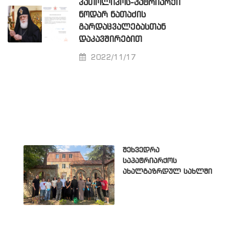
ᲙᲐᲗᲝᲚᲘᲙᲝᲡ-ᲞᲐᲢᲠᲘᲐᲠᲥᲘ
ᲜᲝᲓᲐᲠ ᲜᲐᲗᲐᲫᲘᲡ
ᲒᲐᲠᲓᲐᲪᲕᲐᲚᲔᲑᲐᲡᲗᲐᲜ
ᲓᲐᲙᲐᲕᲨᲘᲠᲔᲑᲘᲗ
2022/11/17
შეხვედრა
საპატრიარქოს
ახალგაზრდულ სახლში