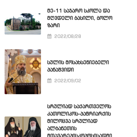
ᲛᲔ-11 ᲡᲐᲯᲐᲠᲝ ᲡᲙᲝᲚᲐ ᲓᲐ
ᲛᲦᲕᲓᲔᲚᲘ ᲑᲐᲡᲘᲚᲘ, ᲑᲝᲚᲝ
ᲖᲐᲠᲘ
2022/08/28
ᲡᲣᲚᲘᲡ ᲛᲝᲡᲐᲮᲡᲔᲜᲘᲔᲑᲔᲚᲘ
ᲞᲐᲜᲐᲨᲕᲘᲓᲘ
2022/09/02
ᲡᲠᲣᲚᲘᲐᲓ ᲡᲐᲥᲐᲠᲗᲕᲔᲚᲝᲡ
ᲙᲐᲗᲝᲚᲘᲙᲝᲡ-ᲞᲐᲢᲠᲘᲐᲠᲥᲘᲡ
ᲛᲘᲚᲝᲪᲕᲐ ᲡᲠᲣᲚᲘᲐᲓ
ᲐᲚᲑᲐᲜᲔᲗᲘᲡ
ᲛᲗᲐᲕᲐᲠᲔᲞᲘᲡᲙᲝᲞᲝᲡᲘᲡᲐᲓᲛᲘ