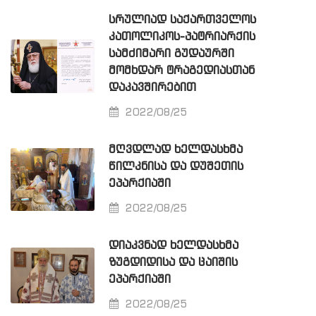
ᲡᲠᲣᲚᲘᲐᲓ ᲡᲐᲥᲐᲠᲗᲕᲔᲚᲝᲡ
ᲙᲐᲗᲝᲚᲘᲙᲝᲡ-ᲞᲐᲢᲠᲘᲐᲠᲥᲘᲡ
ᲡᲐᲛᲫᲘᲛᲐᲠᲘ ᲒᲣᲓᲐᲣᲠᲨᲘ
ᲛᲝᲛᲮᲓᲐᲠ ᲢᲠᲐᲒᲔᲓᲘᲐᲡᲗᲐᲜ
ᲓᲐᲙᲐᲕᲨᲘᲠᲔᲑᲘᲗ
2022/08/25
ᲛᲦᲕᲓᲚᲐᲓ ᲮᲔᲚᲓᲐᲡᲮᲛᲐ
ᲬᲘᲚᲙᲜᲘᲡᲐ ᲓᲐ ᲓᲣᲨᲔᲗᲘᲡ
ᲔᲞᲐᲠᲥᲘᲐᲨᲘ
2022/08/25
ᲓᲘᲐᲙᲕᲜᲐᲓ ᲮᲔᲚᲓᲐᲡᲮᲛᲐ
ᲖᲣᲒᲓᲘᲓᲘᲡᲐ ᲓᲐ ᲪᲐᲘᲨᲘᲡ
ᲔᲞᲐᲠᲥᲘᲐᲨᲘ
2022/08/25