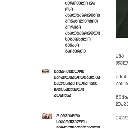
ქართველი და
ოსი
ახალგაზრდების
მონაწილეობით
მორიგი
ახალგაზრდული
საზაფხულო
ბანაკი
გაიმართა
ამა
(წულ
საქართველოს
ბერი
მართლმადიდებელმა
აბრა
ეკლესიამ ილიაობის
დღესასწაული
აღნიშნა
მწუხ
ლაზე
2 აგვისტოს
უფალ
საქართველოს