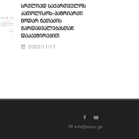
ᲡᲠᲣᲚᲘᲐᲓ ᲡᲐᲥᲐᲠᲗᲕᲔᲚᲝᲡ
ᲙᲐᲗᲝᲚᲘᲙᲝᲡ-ᲞᲐᲢᲠᲘᲐᲠᲥᲘ
ᲜᲝᲓᲐᲠ ᲜᲐᲗᲐᲫᲘᲡ
ᲒᲐᲠᲓᲐᲪᲕᲐᲚᲔᲑᲐᲡᲗᲐᲜ
ᲓᲐᲙᲐᲕᲨᲘᲠᲔᲑᲘᲗ
2022/11/17
info@sazu.ge