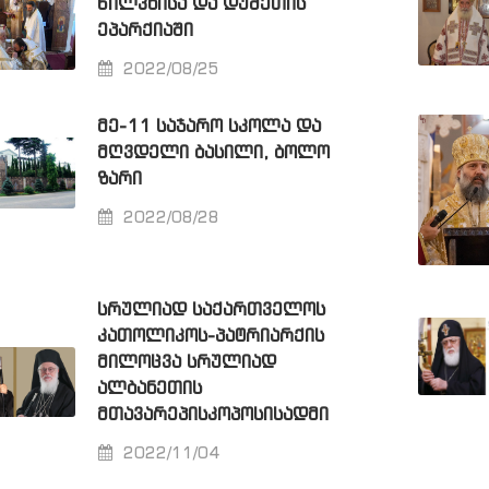
ᲬᲘᲚᲙᲜᲘᲡᲐ ᲓᲐ ᲓᲣᲨᲔᲗᲘᲡ
ᲔᲞᲐᲠᲥᲘᲐᲨᲘ
2022/08/25
ᲛᲔ-11 ᲡᲐᲯᲐᲠᲝ ᲡᲙᲝᲚᲐ ᲓᲐ
ᲛᲦᲕᲓᲔᲚᲘ ᲑᲐᲡᲘᲚᲘ, ᲑᲝᲚᲝ
ᲖᲐᲠᲘ
2022/08/28
ᲡᲠᲣᲚᲘᲐᲓ ᲡᲐᲥᲐᲠᲗᲕᲔᲚᲝᲡ
ᲙᲐᲗᲝᲚᲘᲙᲝᲡ-ᲞᲐᲢᲠᲘᲐᲠᲥᲘᲡ
ᲛᲘᲚᲝᲪᲕᲐ ᲡᲠᲣᲚᲘᲐᲓ
ᲐᲚᲑᲐᲜᲔᲗᲘᲡ
ᲛᲗᲐᲕᲐᲠᲔᲞᲘᲡᲙᲝᲞᲝᲡᲘᲡᲐᲓᲛᲘ
2022/11/04