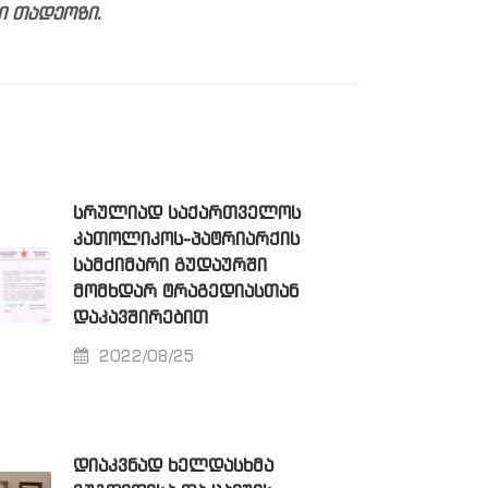
ი თადეოზი.
ᲡᲠᲣᲚᲘᲐᲓ ᲡᲐᲥᲐᲠᲗᲕᲔᲚᲝᲡ
ᲙᲐᲗᲝᲚᲘᲙᲝᲡ-ᲞᲐᲢᲠᲘᲐᲠᲥᲘᲡ
ᲡᲐᲛᲫᲘᲛᲐᲠᲘ ᲒᲣᲓᲐᲣᲠᲨᲘ
ᲛᲝᲛᲮᲓᲐᲠ ᲢᲠᲐᲒᲔᲓᲘᲐᲡᲗᲐᲜ
ᲓᲐᲙᲐᲕᲨᲘᲠᲔᲑᲘᲗ
2022/08/25
ᲓᲘᲐᲙᲕᲜᲐᲓ ᲮᲔᲚᲓᲐᲡᲮᲛᲐ