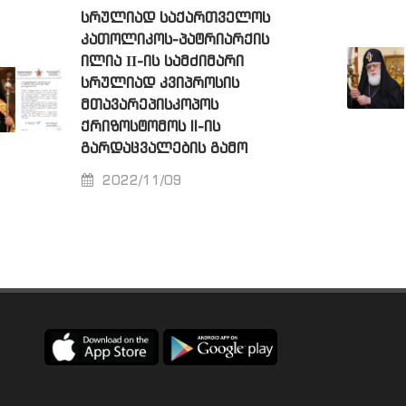
ᲡᲠᲣᲚᲘᲐᲓ ᲡᲐᲥᲐᲠᲗᲕᲔᲚᲝᲡ
ᲙᲐᲗᲝᲚᲘᲙᲝᲡ-ᲞᲐᲢᲠᲘᲐᲠᲥᲘᲡ
ᲘᲚᲘᲐ ΙΙ-ᲘᲡ ᲡᲐᲛᲫᲘᲛᲐᲠᲘ
ᲡᲠᲣᲚᲘᲐᲓ ᲙᲕᲘᲞᲠᲝᲡᲘᲡ
ᲛᲗᲐᲕᲐᲠᲔᲞᲘᲡᲙᲝᲞᲝᲡ
ᲥᲠᲘᲖᲝᲡᲢᲝᲛᲝᲡ II-ᲘᲡ
ᲒᲐᲠᲓᲐᲪᲕᲐᲚᲔᲑᲘᲡ ᲒᲐᲛᲝ
2022/11/09