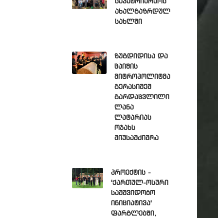
საპატრიარქოს
ახალგაზრდულ
სახლში
ზუგდიდისა და
ცაიშის
მიტროპოლიტმა
გერასიმემ
გარდაცვლილი
ლანა
ლატარიას
ოჯახს
მიუსამძიმრა
პროექტის -
'ქართულ-ოსური
სამშვიდობო
ინიციატივა'
ფარგლებში,