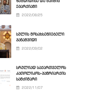
ᲖᲣᲒᲓᲘᲓᲘᲡᲐ ᲓᲐ ᲪᲐᲘᲨᲘᲡ
ᲔᲞᲐᲠᲥᲘᲐᲨᲘ
2022/08/25
ᲡᲣᲚᲘᲡ ᲛᲝᲡᲐᲮᲡᲔᲜᲘᲔᲑᲔᲚᲘ
ᲞᲐᲜᲐᲨᲕᲘᲓᲘ
2022/09/02
ᲡᲠᲣᲚᲘᲐᲓ ᲡᲐᲥᲐᲠᲗᲕᲔᲚᲝᲡ
ᲙᲐᲗᲝᲚᲘᲙᲝᲡ-ᲞᲐᲢᲠᲘᲐᲠᲥᲘᲡ
ᲡᲐᲛᲫᲘᲛᲐᲠᲘ
2022/11/07