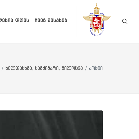
ᲚᲔᲡᲘᲐ ᲓᲦᲔᲡ
ᲩᲕᲔᲜ ᲨᲔᲡᲐᲮᲔᲑ
ხელდასხმა, სამძიმარი, მილოცვა
პოსტი