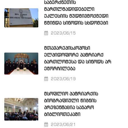
ᲡᲐᲑᲔᲠᲫᲜᲔᲗᲘᲡ
ᲛᲐᲠᲗᲚᲛᲐᲓᲘᲓᲔᲑᲔᲚᲘ
ᲔᲙᲚᲔᲡᲘᲘᲡ ᲛᲣᲓᲛᲘᲕᲛᲝᲥᲛᲔᲓᲘ
ᲬᲛᲘᲜᲓᲐ ᲡᲘᲜᲝᲓᲘᲡ ᲡᲮᲓᲝᲛᲔᲑᲘ
2023/06/15
ᲛᲗᲐᲕᲐᲠᲔᲞᲘᲡᲙᲝᲞᲝᲡᲘ
ᲔᲚᲞᲘᲓᲝᲤᲝᲠᲔ ᲞᲐᲢᲠᲘᲐᲠᲥ
ᲑᲐᲠᲗᲚᲝᲛᲔᲡᲐ ᲓᲐ ᲡᲘᲜᲝᲓᲡ ᲐᲠ
ᲔᲛᲝᲠᲩᲘᲚᲔᲑᲐ
2023/06/19
ᲛᲡᲝᲤᲚᲘᲝ ᲞᲐᲢᲠᲘᲐᲠᲥᲘᲡ
ᲑᲘᲝᲒᲠᲐᲤᲘᲣᲚᲘ ᲬᲘᲒᲜᲘᲡ
ᲞᲠᲔᲖᲔᲜᲢᲐᲪᲘᲐ ᲡᲐᲯᲐᲠᲝ
ᲑᲘᲑᲚᲘᲝᲗᲔᲙᲐᲨᲘ
2023/06/21