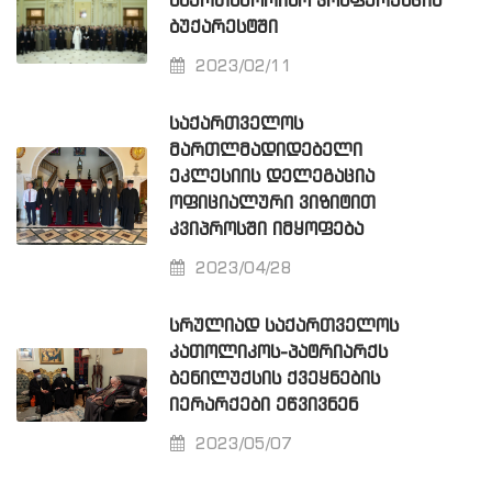
ᲡᲐᲔᲠᲗᲐᲨᲝᲠᲘᲡᲝ ᲙᲝᲜᲤᲔᲠᲔᲜᲪᲘᲐ
ᲑᲣᲥᲐᲠᲔᲡᲢᲨᲘ
2023/02/11
ᲡᲐᲥᲐᲠᲗᲕᲔᲚᲝᲡ
ᲛᲐᲠᲗᲚᲛᲐᲓᲘᲓᲔᲑᲔᲚᲘ
ᲔᲙᲚᲔᲡᲘᲘᲡ ᲓᲔᲚᲔᲒᲐᲪᲘᲐ
ᲝᲤᲘᲪᲘᲐᲚᲣᲠᲘ ᲕᲘᲖᲘᲢᲘᲗ
ᲙᲕᲘᲞᲠᲝᲡᲨᲘ ᲘᲛᲧᲝᲤᲔᲑᲐ
2023/04/28
ᲡᲠᲣᲚᲘᲐᲓ ᲡᲐᲥᲐᲠᲗᲕᲔᲚᲝᲡ
ᲙᲐᲗᲝᲚᲘᲙᲝᲡ-ᲞᲐᲢᲠᲘᲐᲠᲥᲡ
ᲑᲔᲜᲘᲚᲣᲥᲡᲘᲡ ᲥᲕᲔᲧᲜᲔᲑᲘᲡ
ᲘᲔᲠᲐᲠᲥᲔᲑᲘ ᲔᲬᲕᲘᲕᲜᲔᲜ
2023/05/07