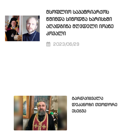
ᲛᲡᲝᲤᲚᲘᲝ ᲡᲐᲞᲐᲢᲠᲘᲐᲠᲥᲝᲡ
ᲬᲛᲘᲜᲓᲐ ᲡᲘᲜᲝᲓᲛᲐ ᲮᲐᲠᲘᲡᲮᲨᲘ
ᲐᲦᲐᲓᲒᲘᲜᲐ ᲛᲦᲕᲓᲔᲚᲘ ᲘᲝᲐᲜᲔ
ᲙᲝᲕᲐᲚᲘ
2023/06/29
გარდაიცვალა
დეკანოზი თეოდორე
ესებუა