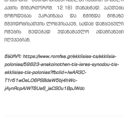
მოხმობის: "მშვიდობისმყოფელნი იყავით ყოველი
კაცის მიმართ"(რომ. 12.18) თანახმად, აკეთებს
მოწოდებას უკრაინასა და წმინდა მიწაზე
მშვიდობისათვის ლოცვისაკენ, სადაც დაწყებული
ომების შედეგად უდანაშაულო ადამიანები
იღუპებიან.
წყარო: https://www.romfea.gr/ekklisies-ts/ekklisia-
polonias/59623-anakoinothen-tis-ieras-synodou-tis-
ekklisias-tis-polonias?fbclid=IwAR3C-
T1r51w0eLO6PSBdaW5bj4hWc-
jAynRcpAlWT6Ue6_jaCS0u1BpJWdc