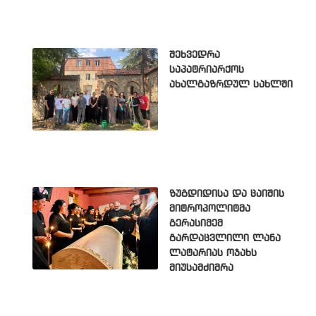
შეხვედრა
საპატრიარქოს
ახალგაზრდულ სახლში
ზუგდიდისა და ცაიშის
მიტროპოლიტმა
გერასიმემ
გარდაცვლილი ლანა
ლატარიას ოჯახს
მიუსამძიმრა