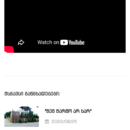
მსგავსი განცხადებები:
"ᲨᲔᲜ ᲛᲐᲠᲢᲝ ᲐᲠ ᲮᲐᲠ"
2022/08/25