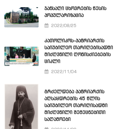
ᲯᲐᲜᲡᲐᲦᲘ ᲪᲮᲝᲕᲠᲔᲑᲘᲡ ᲬᲔᲡᲘᲡ
ᲞᲝᲞᲣᲚᲐᲠᲘᲖᲐᲪᲘᲐ
2022/08/25
ᲙᲐᲗᲝᲚᲘᲙᲝᲡ-ᲞᲐᲢᲠᲘᲐᲠᲥᲘᲡ
ᲡᲐᲘᲣᲑᲘᲚᲔᲝ ᲗᲐᲠᲘᲦᲔᲑᲘᲡᲐᲓᲛᲘ
ᲛᲘᲫᲦᲕᲜᲘᲚᲘ ᲦᲝᲜᲘᲡᲫᲘᲔᲑᲔᲑᲘᲡ
ᲪᲘᲙᲚᲘ
2022/11/04
ᲒᲠᲫᲔᲚᲓᲔᲑᲐ ᲞᲐᲢᲠᲘᲐᲠᲥᲘᲡ
ᲐᲦᲡᲐᲧᲓᲠᲔᲑᲘᲡ 45 ᲬᲚᲘᲡ
ᲡᲐᲘᲣᲑᲘᲚᲔᲝ ᲗᲐᲠᲘᲦᲘᲡᲐᲓᲛᲘ
ᲛᲘᲫᲦᲕᲜᲘᲚᲘ ᲨᲔᲛᲔᲪᲜᲔᲑᲘᲗᲘ
ᲡᲐᲦᲐᲛᲝᲔᲑᲘ