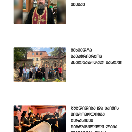
ესებუა
შეხვედრა
საპატრიარქოს
ახალგაზრდულ სახლში
ზუგდიდისა და ცაიშის
მიტროპოლიტმა
გერასიმემ
გარდაცვლილი ლანა