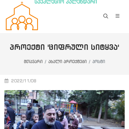
საეკლესიო კალენდარი
ᲞᲠᲝᲔᲥᲢᲘ 'ᲪᲘᲤᲠᲣᲚᲘ ᲡᲘᲢᲧᲕᲐ'
მთავარი
ახალი პროექტები
პოსტი
2022/11/08