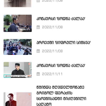
2022/11/08
ᲙᲝᲜᲙᲣᲠᲡᲘ 'ᲪᲝᲓᲜᲐ ᲫᲐᲚᲐᲐ'
2022/11/08
ᲞᲠᲝᲔᲥᲢᲘ 'ᲪᲘᲤᲠᲣᲚᲘ ᲡᲘᲢᲧᲕᲐ'
2022/11/08
ᲙᲝᲜᲙᲣᲠᲡᲘ 'ᲪᲝᲓᲜᲐ ᲫᲐᲚᲐᲐ'
2022/11/11
ᲬᲛᲘᲜᲓᲐ ᲛᲦᲕᲓᲔᲚᲛᲝᲬᲐᲛᲔ
ᲒᲠᲘᲒᲝᲚ ᲤᲔᲠᲐᲫᲘᲡ
ᲮᲡᲝᲕᲜᲘᲡᲐᲓᲛᲘ ᲛᲘᲫᲦᲕᲜᲘᲚᲘ
ᲡᲐᲦᲐᲛᲝ