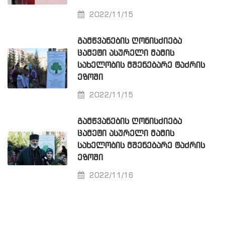
2022/11/15
ᲒᲐᲛᲬᲕᲐᲜᲔᲑᲘᲡ ᲦᲝᲜᲘᲡᲫᲘᲔᲑᲐ
ᲪᲐᲛᲔᲢᲘ ᲐᲡᲣᲠᲔᲚᲘ ᲛᲐᲛᲘᲡ
ᲡᲐᲮᲔᲚᲝᲑᲘᲡ ᲛᲨᲔᲜᲔᲑᲐᲠᲔ ᲢᲐᲫᲠᲘᲡ
ᲔᲖᲝᲨᲘ
2022/11/15
ᲒᲐᲛᲬᲕᲐᲜᲔᲑᲘᲡ ᲦᲝᲜᲘᲡᲫᲘᲔᲑᲐ
ᲪᲐᲛᲔᲢᲘ ᲐᲡᲣᲠᲔᲚᲘ ᲛᲐᲛᲘᲡ
ᲡᲐᲮᲔᲚᲝᲑᲘᲡ ᲛᲨᲔᲜᲔᲑᲐᲠᲔ ᲢᲐᲫᲠᲘᲡ
ᲔᲖᲝᲨᲘ
2022/11/16