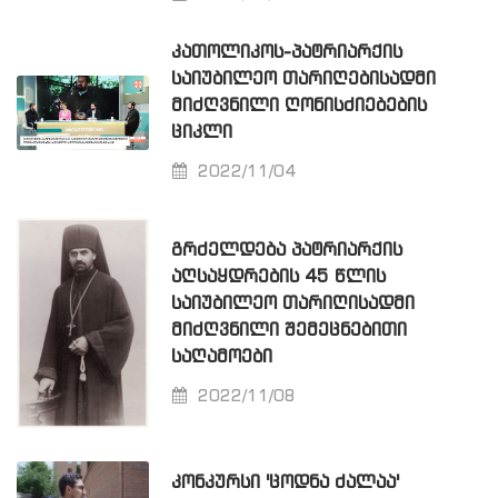
ᲙᲐᲗᲝᲚᲘᲙᲝᲡ-ᲞᲐᲢᲠᲘᲐᲠᲥᲘᲡ
ᲡᲐᲘᲣᲑᲘᲚᲔᲝ ᲗᲐᲠᲘᲦᲔᲑᲘᲡᲐᲓᲛᲘ
ᲛᲘᲫᲦᲕᲜᲘᲚᲘ ᲦᲝᲜᲘᲡᲫᲘᲔᲑᲔᲑᲘᲡ
ᲪᲘᲙᲚᲘ
2022/11/04
ᲒᲠᲫᲔᲚᲓᲔᲑᲐ ᲞᲐᲢᲠᲘᲐᲠᲥᲘᲡ
ᲐᲦᲡᲐᲧᲓᲠᲔᲑᲘᲡ 45 ᲬᲚᲘᲡ
ᲡᲐᲘᲣᲑᲘᲚᲔᲝ ᲗᲐᲠᲘᲦᲘᲡᲐᲓᲛᲘ
ᲛᲘᲫᲦᲕᲜᲘᲚᲘ ᲨᲔᲛᲔᲪᲜᲔᲑᲘᲗᲘ
ᲡᲐᲦᲐᲛᲝᲔᲑᲘ
2022/11/08
ᲙᲝᲜᲙᲣᲠᲡᲘ 'ᲪᲝᲓᲜᲐ ᲫᲐᲚᲐᲐ'