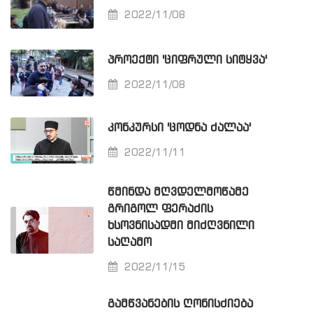
2022/11/08
ᲞᲠᲝᲔᲥᲢᲘ 'ᲪᲘᲤᲠᲣᲚᲘ ᲡᲘᲢᲧᲕᲐ'
2022/11/08
ᲙᲝᲜᲙᲣᲠᲡᲘ 'ᲪᲝᲓᲜᲐ ᲫᲐᲚᲐᲐ'
2022/11/11
ᲬᲛᲘᲜᲓᲐ ᲛᲦᲕᲓᲔᲚᲛᲝᲬᲐᲛᲔ
ᲒᲠᲘᲒᲝᲚ ᲤᲔᲠᲐᲫᲘᲡ
ᲮᲡᲝᲕᲜᲘᲡᲐᲓᲛᲘ ᲛᲘᲫᲦᲕᲜᲘᲚᲘ
ᲡᲐᲦᲐᲛᲝ
2022/11/15
ᲒᲐᲛᲬᲕᲐᲜᲔᲑᲘᲡ ᲦᲝᲜᲘᲡᲫᲘᲔᲑᲐ