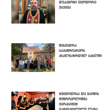
დეკანოზი თეოდორე
ესებუა
შეხვედრა
საპატრიარქოს
ახალგაზრდულ სახლში
ზუგდიდისა და ცაიშის
მიტროპოლიტმა
გერასიმემ
გარდაცვლილი ლანა