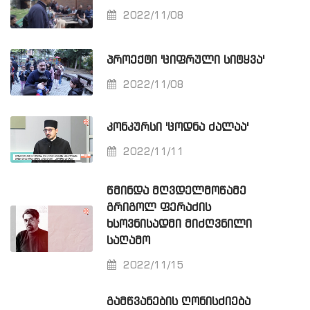
2022/11/08
ᲞᲠᲝᲔᲥᲢᲘ 'ᲪᲘᲤᲠᲣᲚᲘ ᲡᲘᲢᲧᲕᲐ'
2022/11/08
ᲙᲝᲜᲙᲣᲠᲡᲘ 'ᲪᲝᲓᲜᲐ ᲫᲐᲚᲐᲐ'
2022/11/11
ᲬᲛᲘᲜᲓᲐ ᲛᲦᲕᲓᲔᲚᲛᲝᲬᲐᲛᲔ
ᲒᲠᲘᲒᲝᲚ ᲤᲔᲠᲐᲫᲘᲡ
ᲮᲡᲝᲕᲜᲘᲡᲐᲓᲛᲘ ᲛᲘᲫᲦᲕᲜᲘᲚᲘ
ᲡᲐᲦᲐᲛᲝ
2022/11/15
ᲒᲐᲛᲬᲕᲐᲜᲔᲑᲘᲡ ᲦᲝᲜᲘᲡᲫᲘᲔᲑᲐ