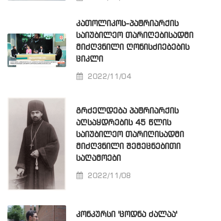
ᲙᲐᲗᲝᲚᲘᲙᲝᲡ-ᲞᲐᲢᲠᲘᲐᲠᲥᲘᲡ
ᲡᲐᲘᲣᲑᲘᲚᲔᲝ ᲗᲐᲠᲘᲦᲔᲑᲘᲡᲐᲓᲛᲘ
ᲛᲘᲫᲦᲕᲜᲘᲚᲘ ᲦᲝᲜᲘᲡᲫᲘᲔᲑᲔᲑᲘᲡ
ᲪᲘᲙᲚᲘ
2022/11/04
ᲒᲠᲫᲔᲚᲓᲔᲑᲐ ᲞᲐᲢᲠᲘᲐᲠᲥᲘᲡ
ᲐᲦᲡᲐᲧᲓᲠᲔᲑᲘᲡ 45 ᲬᲚᲘᲡ
ᲡᲐᲘᲣᲑᲘᲚᲔᲝ ᲗᲐᲠᲘᲦᲘᲡᲐᲓᲛᲘ
ᲛᲘᲫᲦᲕᲜᲘᲚᲘ ᲨᲔᲛᲔᲪᲜᲔᲑᲘᲗᲘ
ᲡᲐᲦᲐᲛᲝᲔᲑᲘ
2022/11/08
ᲙᲝᲜᲙᲣᲠᲡᲘ 'ᲪᲝᲓᲜᲐ ᲫᲐᲚᲐᲐ'