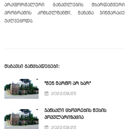
არაფორმალური განათლების მხარდამჭერი
პროგრამის კონსულტანტი, მანანა ჯინჭარაძე
უძღვებოდა.
მსგავსი განცხადებები:
"ᲨᲔᲜ ᲛᲐᲠᲢᲝ ᲐᲠ ᲮᲐᲠ"
2022/08/25
ᲯᲐᲜᲡᲐᲦᲘ ᲪᲮᲝᲕᲠᲔᲑᲘᲡ ᲬᲔᲡᲘᲡ
ᲞᲝᲞᲣᲚᲐᲠᲘᲖᲐᲪᲘᲐ
2022/08/25